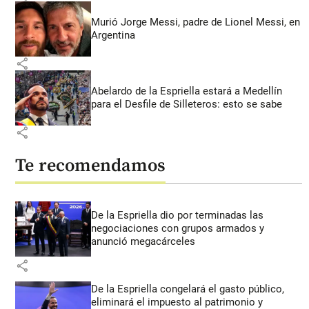
Murió Jorge Messi, padre de Lionel Messi, en
Argentina
share
Abelardo de la Espriella estará a Medellín
para el Desfile de Silleteros: esto se sabe
share
Te recomendamos
De la Espriella dio por terminadas las
negociaciones con grupos armados y
anunció megacárceles
share
De la Espriella congelará el gasto público,
eliminará el impuesto al patrimonio y