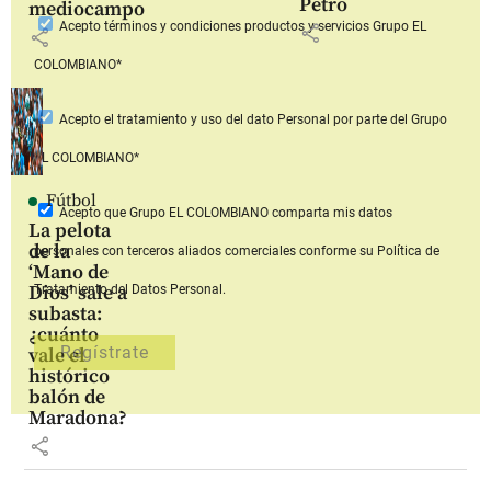
Petro
mediocampo
Acepto
términos y condiciones productos y servicios
Grupo EL
share
share
COLOMBIANO*
Acepto
el tratamiento y uso del dato Personal
por parte del Grupo
EL COLOMBIANO*
Fútbol
Acepto que Grupo EL COLOMBIANO
comparta mis datos
La pelota
de la
personales con terceros aliados comerciales
conforme su Política de
‘Mano de
Dios’ sale a
Tratamiento del Datos Personal.
subasta:
¿cuánto
vale el
histórico
balón de
Maradona?
share