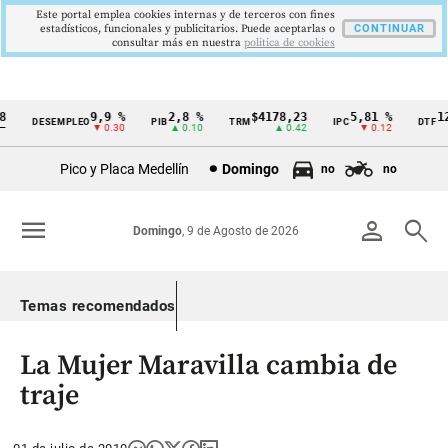
Este portal emplea cookies internas y de terceros con fines
estadísticos, funcionales y publicitarios. Puede aceptarlas o
CONTINUAR
consultar más en nuestra
politica de cookies
9,9 %
2,8 %
$4178,23
5,81 %
12,
DESEMPLEO
PIB
TRM
IPC
DTF
Cintillo
▼ 0.30
▲ 0.10
▲ 0.42
▼ 0.12
▲
de
Pico y Placa Medellín
Domingo
no
no
indicadores
económicos
menu
person
search
Domingo
, 9 de Agosto de 2026
Colombia
Temas recomendados
La Mujer Maravilla cambia de
traje