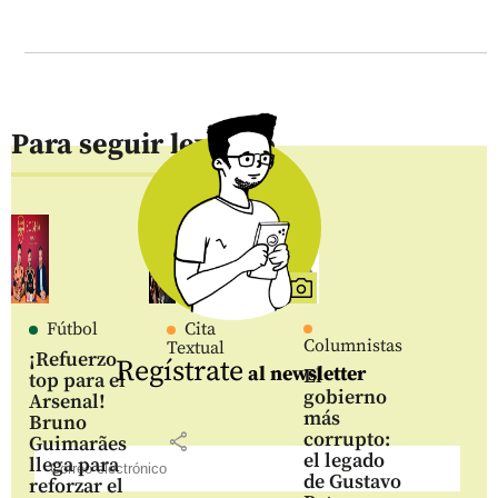
Para seguir leyendo
Fútbol
Cita
Columnistas
Textual
¡Refuerzo
Regístrate
al newsletter
El
top para el
gobierno
Arsenal!
más
Bruno
corrupto:
share
Guimarães
el legado
llega para
de Gustavo
reforzar el