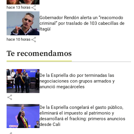
share
hace 13 horas
Gobernador Rendón alerta un “reacomodo
criminal” por traslado de 103 cabecillas de
Itagüí
share
hace 10 horas
Te recomendamos
De la Espriella dio por terminadas las
negociaciones con grupos armados y
anunció megacárceles
share
De la Espriella congelará el gasto público,
eliminará el impuesto al patrimonio y
desarrollará el fracking: primeros anuncios
desde Cali