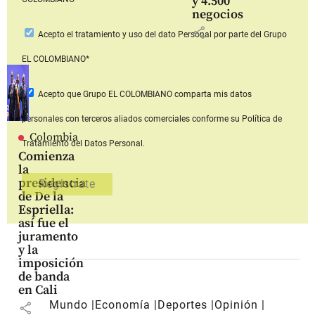
y 4.500
negocios
share
Acepto
el tratamiento y uso del dato Personal
por parte del Grupo
EL COLOMBIANO*
Acepto que Grupo EL COLOMBIANO
comparta mis datos
personales con terceros aliados comerciales
conforme su Política de
Colombia
Tratamiento del Datos Personal.
Comienza
la
presidencia
de De la
Espriella:
así fue el
juramento
y la
imposición
de banda
en Cali
Mundo
Economía
Deportes
Opinión
share