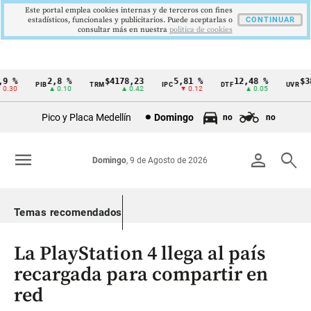
Este portal emplea cookies internas y de terceros con fines
estadísticos, funcionales y publicitarios. Puede aceptarlas o
CONTINUAR
consultar más en nuestra
politica de cookies
 %
2,8 %
$4178,23
5,81 %
12,48 %
$386
PIB
TRM
IPC
DTF
UVR
Cintillo
30
▲ 0.10
▲ 0.42
▼ 0.12
▲ 0.05
de
Pico y Placa Medellín
Domingo
no
no
indicadores
económicos
menu
person
search
Domingo
, 9 de Agosto de 2026
Colombia
Temas recomendados
La PlayStation 4 llega al país
recargada para compartir en
red