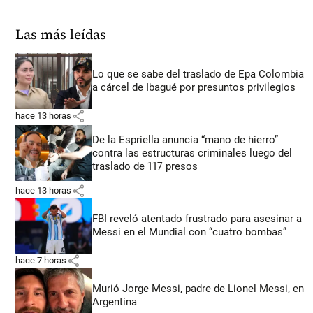
Las más leídas
Lo que se sabe del traslado de Epa Colombia
a cárcel de Ibagué por presuntos privilegios
share
hace 13 horas
De la Espriella anuncia “mano de hierro”
contra las estructuras criminales luego del
traslado de 117 presos
share
hace 13 horas
FBI reveló atentado frustrado para asesinar a
Messi en el Mundial con “cuatro bombas”
share
hace 7 horas
Murió Jorge Messi, padre de Lionel Messi, en
Argentina