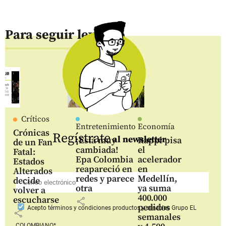
Para seguir leyendo
Críticos
Entretenimiento
Economía
Crónicas
Regístrate
al newsletter
¡Está muy
Rappi pisa
de un Fan
cambiada!
el
Fatal:
Epa Colombia
acelerador
Estados
reapareció en
en
Alterados
redes y parece
Medellín,
decide
otra
ya suma
volver a
400.000
escucharse
share
pedidos
Acepto
términos y condiciones productos y servicios
Grupo EL
share
semanales
COLOMBIANO*