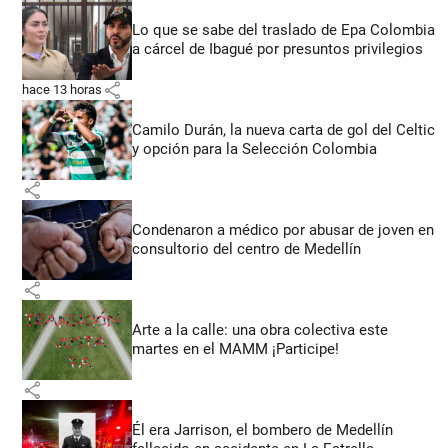
Lo que se sabe del traslado de Epa Colombia
a cárcel de Ibagué por presuntos privilegios
share
hace 13 horas
Camilo Durán, la nueva carta de gol del Celtic
y opción para la Selección Colombia
share
Condenaron a médico por abusar de joven en
consultorio del centro de Medellín
share
Arte a la calle: una obra colectiva este
martes en el MAMM ¡Participe!
share
Él era Jarrison, el bombero de Medellín