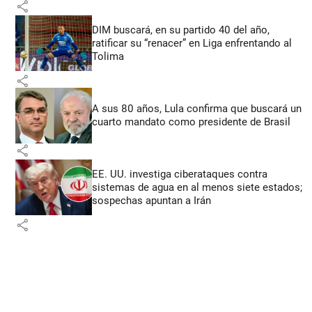
share
DIM buscará, en su partido 40 del año,
ratificar su “renacer” en Liga enfrentando al
Tolima
share
A sus 80 años, Lula confirma que buscará un
cuarto mandato como presidente de Brasil
share
EE. UU. investiga ciberataques contra
sistemas de agua en al menos siete estados;
sospechas apuntan a Irán
share