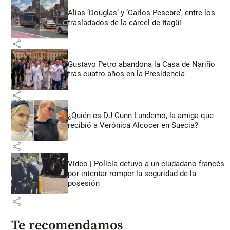
Alias ‘Douglas’ y ‘Carlos Pesebre’, entre los
trasladados de la cárcel de Itagüí
share
Gustavo Petro abandona la Casa de Nariño
tras cuatro años en la Presidencia
share
¿Quién es DJ Gunn Lundemo, la amiga que
recibió a Verónica Alcocer en Suecia?
share
Video | Policía detuvo a un ciudadano francés
por intentar romper la seguridad de la
posesión
share
Te recomendamos