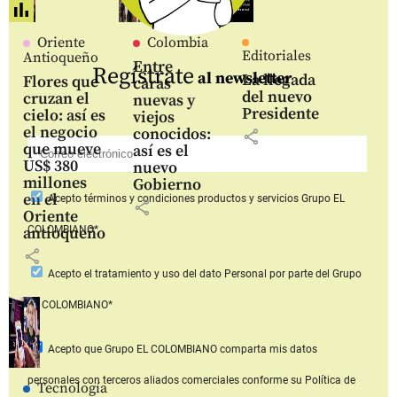
Oriente
Colombia
Editoriales
Antioqueño
Entre
Regístrate
al newsletter
La llegada
Flores que
caras
del nuevo
cruzan el
nuevas y
Presidente
cielo: así es
viejos
el negocio
conocidos:
share
que mueve
así es el
US$ 380
nuevo
millones
Gobierno
en el
Acepto
términos y condiciones productos y servicios
Grupo EL
share
Oriente
COLOMBIANO*
antioqueño
share
Acepto
el tratamiento y uso del dato Personal
por parte del Grupo
EL COLOMBIANO*
Acepto que Grupo EL COLOMBIANO
comparta mis datos
personales con terceros aliados comerciales
conforme su Política de
Tecnología