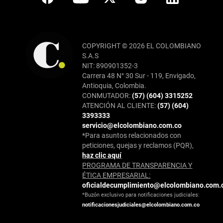
COPYRIGHT © 2026 EL COLOMBIANO
S.A.S
NIT: 890901352-3
Carrera 48 N° 30 Sur - 119, Envigado,
Antioquia, Colombia.
CONMUTADOR:
(57) (604) 3315252
ATENCIÓN AL CLIENTE:
(57) (604)
3393333
servicio@elcolombiano.com.co
*Para asuntos relacionados con
peticiones, quejas y reclamos (PQR),
haz clic aquí
PROGRAMA DE TRANSPARENCIA Y
ÉTICA EMPRESARIAL:
oficialdecumplimiento@elcolombiano.com.
*Buzón exclusivo para notificaciones judiciales:
notificacionesjudiciales@elcolombiano.com.co