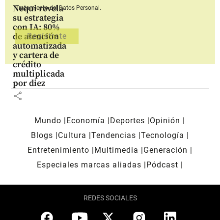
Nequi revela
Tratamiento del Datos Personal.
su estrategia
con IA: 80%
de atención
automatizada
y cartera de
crédito
multiplicada
por diez
share
Mundo
Economía
Deportes
Opinión
Blogs
Cultura
Tendencias
Tecnología
Entretenimiento
Multimedia
Generación
Especiales marcas aliadas
Pódcast
REDES SOCIALES