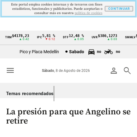
Este portal emplea cookies internas y de terceros con fines
estadísticos, funcionales y publicitarios. Puede aceptarlas o
CONTINUAR
consultar más en nuestra
politica de cookies
$4178,23
5,81 %
12,48 %
$386,1273
$1
TRM
IPC
DTF
UVR
SMMLV
Cintillo
▲ 0.42
▼ 0.12
▲ 0.05
▲ 0.03
de
Pico y Placa Medellín
Sabado
no
no
indicadores
económicos
menu
person
search
Sábado
, 8 de Agosto de 2026
Colombia
Temas recomendados
La presión para que Angelino se
retire