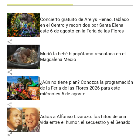
Concierto gratuito de Arelys Henao, tablado
en el Centro y recorridos por Santa Elena
este 6 de agosto en la Feria de las Flores
share
Murió la bebé hipopótamo rescatada en el
Magdalena Medio
share
¿Aún no tiene plan? Conozca la programación
de la Feria de las Flores 2026 para este
miércoles 5 de agosto
share
Adiós a Alfonso Lizarazo: los hitos de una
vida entre el humor, el secuestro y el Senado
share