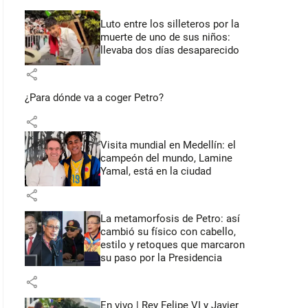
Luto entre los silleteros por la
muerte de uno de sus niños:
llevaba dos días desaparecido
share
¿Para dónde va a coger Petro?
share
Visita mundial en Medellín: el
campeón del mundo, Lamine
Yamal, está en la ciudad
share
La metamorfosis de Petro: así
cambió su físico con cabello,
estilo y retoques que marcaron
su paso por la Presidencia
share
En vivo | Rey Felipe VI y Javier