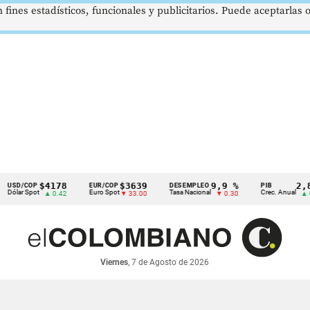
 fines estadísticos, funcionales y publicitarios. Puede aceptarlas
$4178
$3639
9,9 %
2,8 %
/COP
EUR/COP
DESEMPLEO
PIB
 Spot
Euro Spot
Tasa Nacional
Crec. Anual
▲ 0.42
▼ 33.00
▼ 0.30
▲ 0.10
Viernes
, 7 de Agosto de 2026