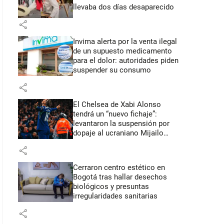
llevaba dos días desaparecido
share
Invima alerta por la venta ilegal
de un supuesto medicamento
para el dolor: autoridades piden
suspender su consumo
share
El Chelsea de Xabi Alonso
tendrá un “nuevo fichaje”:
levantaron la suspensión por
dopaje al ucraniano Mijailo
Mudryk
share
Cerraron centro estético en
Bogotá tras hallar desechos
biológicos y presuntas
irregularidades sanitarias
share