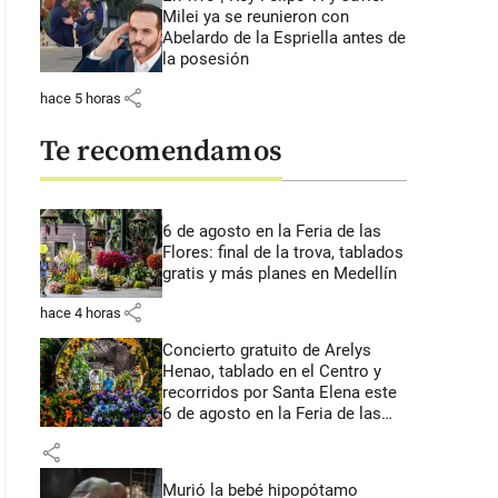
Milei ya se reunieron con
Abelardo de la Espriella antes de
la posesión
share
hace 5 horas
Te recomendamos
6 de agosto en la Feria de las
Flores: final de la trova, tablados
gratis y más planes en Medellín
share
hace 4 horas
Concierto gratuito de Arelys
Henao, tablado en el Centro y
recorridos por Santa Elena este
6 de agosto en la Feria de las
Flores
share
Murió la bebé hipopótamo