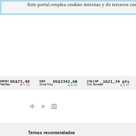
Este portal emplea cookies internas y de terceros con
US$73,48
US$3342,60
1621,34 pts
ORO
COLCAP
USD
Cintillo
Onza Troy
Índ. Bursátil
Dólar
▼ 1.12
▲ 8.20
▲ 0.67
de
indicadores
graphic_eq
play_arrow
photo_camera
económicos
Colombia
Temas recomendados