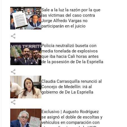
Sale a la luz la razón por la que
las víctimas del caso contra
Jorge Alfredo Vargas no
participarán en el juicio
share
Policía neutralizó buseta con
media tonelada de explosivos
que iba hacia Cali horas antes
de la posesión de De la Espriella
share
Claudia Carrasquilla renunció al
Concejo de Medellín: irá al
gobierno de De La Espriella
share
Exclusivo | Augusto Rodríguez
se asignó el doble de escoltas y
vehículos en comparación con