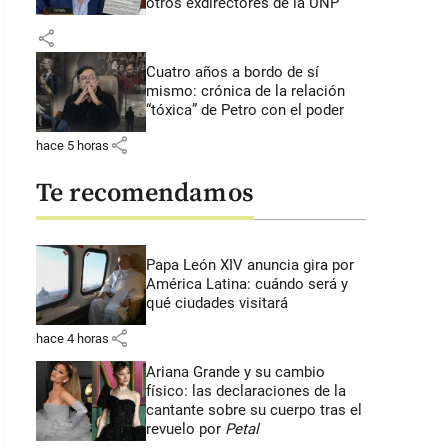
otros exdirectores de la UNP
share
Cuatro años a bordo de sí
mismo: crónica de la relación
“tóxica” de Petro con el poder
share
hace 5 horas
Te recomendamos
Papa León XIV anuncia gira por
América Latina: cuándo será y
qué ciudades visitará
share
hace 4 horas
Ariana Grande y su cambio
físico: las declaraciones de la
cantante sobre su cuerpo tras el
revuelo por
Petal