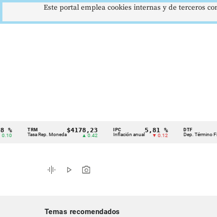
Este portal emplea cookies internas y de terceros con
$4178,23
5,81 %
12,
TRM
IPC
DTF
Cintillo
Tasa Rep. Moneda
Inflación anual
Dep. Término Fijo
▲ 0.42
▼ 0.12
de
indicadores
graphic_eq
play_arrow
photo_camera
económicos
Colombia
Temas recomendados