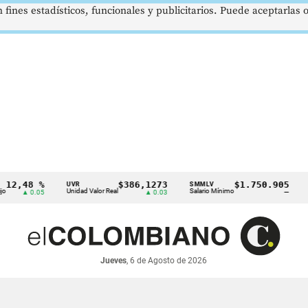
 fines estadísticos, funcionales y publicitarios. Puede aceptarlas
48 %
$386,1273
$1.750.905
UVR
SMMLV
BRENT
Unidad Valor Real
Salario Mínimo
Petróle
▲ 0.05
▲ 0.03
—
Jueves
, 6 de Agosto de 2026