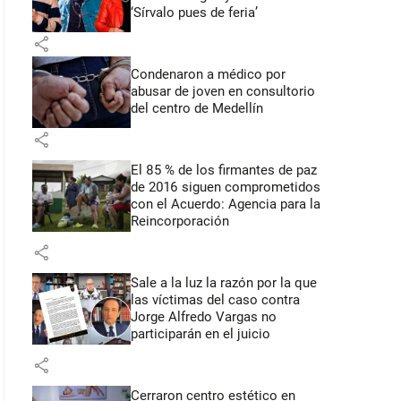
‘Sírvalo pues de feria’
share
Condenaron a médico por
abusar de joven en consultorio
del centro de Medellín
share
El 85 % de los firmantes de paz
de 2016 siguen comprometidos
con el Acuerdo: Agencia para la
Reincorporación
share
Sale a la luz la razón por la que
las víctimas del caso contra
Jorge Alfredo Vargas no
participarán en el juicio
share
Cerraron centro estético en