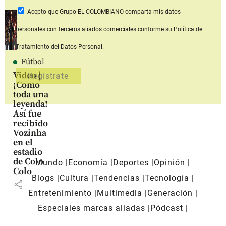
Acepto que Grupo EL COLOMBIANO
comparta mis datos
personales con terceros aliados comerciales
conforme su Política de
Tratamiento del Datos Personal.
Fútbol
Video |
¡Como
toda una
leyenda!
Así fue
recibido
Vozinha
en el
estadio
de Colo
Mundo
Economía
Deportes
Opinión
Colo
Blogs
Cultura
Tendencias
Tecnología
share
Entretenimiento
Multimedia
Generación
Especiales marcas aliadas
Pódcast