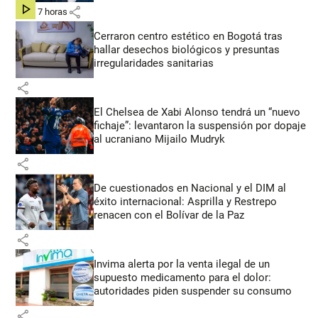
share
hace 7 horas
Cerraron centro estético en Bogotá tras
hallar desechos biológicos y presuntas
irregularidades sanitarias
share
El Chelsea de Xabi Alonso tendrá un “nuevo
fichaje”: levantaron la suspensión por dopaje
al ucraniano Mijailo Mudryk
share
De cuestionados en Nacional y el DIM al
éxito internacional: Asprilla y Restrepo
renacen con el Bolívar de la Paz
share
Invima alerta por la venta ilegal de un
supuesto medicamento para el dolor:
autoridades piden suspender su consumo
share