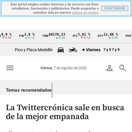
Este portal emplea cookies internas y de terceros con fines
estadísticos, funcionales y publicitarios. Puede aceptarlas o
CONTINUAR
consultar más en nuestra
politica de cookies
,9 %
2,8 %
$4178,23
5,81 %
12,48 %
$3
PIB
TRM
IPC
DTF
UVR
Cintillo
 0.30
▲ 0.10
▲ 0.42
▼ 0.12
▲ 0.05
de
Pico y Placa Medellín
Viernes
7 y 9
7 y 9
indicadores
económicos
menu
person
search
Viernes
, 7 de Agosto de 2026
Colombia
Temas recomendados
La Twittercrónica sale en busca
de la mejor empanada