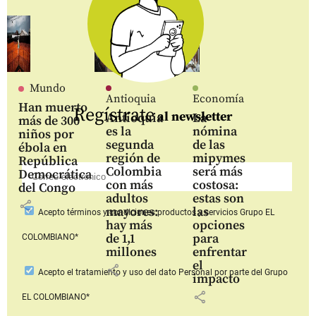
Mundo
Antioquia
Economía
Han muerto
Regístrate
al newsletter
Antioquia
La
más de 300
es la
nómina
niños por
segunda
de las
ébola en
región de
mipymes
República
Colombia
será más
Democrática
con más
costosa:
del Congo
adultos
estas son
share
mayores:
las
Acepto
términos y condiciones productos y servicios
Grupo EL
hay más
opciones
de 1,1
para
COLOMBIANO*
millones
enfrentar
el
share
Acepto
el tratamiento y uso del dato Personal
por parte del Grupo
impacto
share
EL COLOMBIANO*