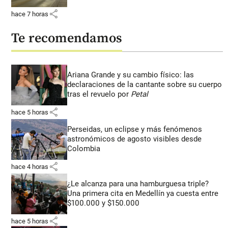
share
hace 7 horas
Te recomendamos
Ariana Grande y su cambio físico: las
declaraciones de la cantante sobre su cuerpo
tras el revuelo por
Petal
share
hace 5 horas
Perseidas, un eclipse y más fenómenos
astronómicos de agosto visibles desde
Colombia
share
hace 4 horas
¿Le alcanza para una hamburguesa triple?
Una primera cita en Medellín ya cuesta entre
$100.000 y $150.000
share
hace 5 horas