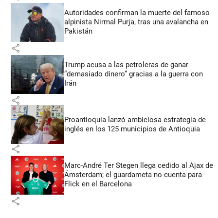
Autoridades confirman la muerte del famoso
alpinista Nirmal Purja, tras una avalancha en
Pakistán
share
Trump acusa a las petroleras de ganar
“demasiado dinero” gracias a la guerra con
Irán
share
Proantioquia lanzó ambiciosa estrategia de
inglés en los 125 municipios de Antioquia
share
Marc-André Ter Stegen llega cedido al Ajax de
Ámsterdam; el guardameta no cuenta para
Flick en el Barcelona
share