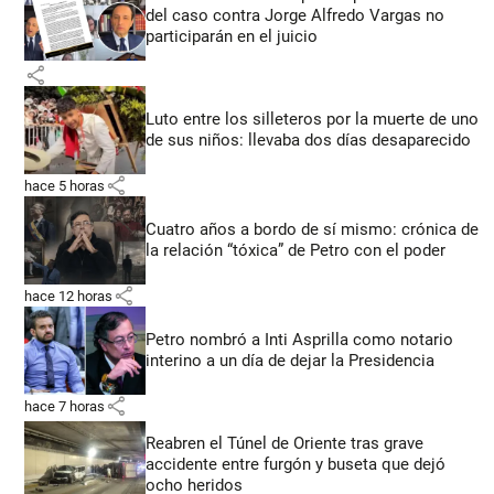
del caso contra Jorge Alfredo Vargas no
participarán en el juicio
share
Luto entre los silleteros por la muerte de uno
de sus niños: llevaba dos días desaparecido
share
hace 5 horas
Cuatro años a bordo de sí mismo: crónica de
la relación “tóxica” de Petro con el poder
share
hace 12 horas
Petro nombró a Inti Asprilla como notario
interino a un día de dejar la Presidencia
share
hace 7 horas
Reabren el Túnel de Oriente tras grave
accidente entre furgón y buseta que dejó
ocho heridos