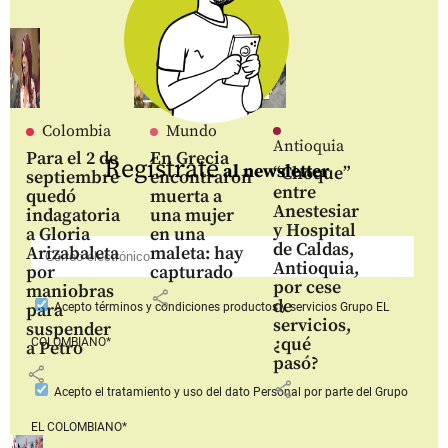
Colombia
Mundo
Antioquia
Para el 2 de
En Grecia
Regístrate
al newsletter
“Choque”
septiembre
encontraron
entre
quedó
muerta a
Anestesiar
indagatoria
una mujer
y Hospital
a Gloria
en una
de Caldas,
Arizabaleta
maleta: hay
Antioquia,
por
capturado
por cese
maniobras
share
de
para
Acepto
términos y condiciones productos y servicios
Grupo EL
servicios,
suspender
¿qué
COLOMBIANO*
a Petro
pasó?
share
share
Acepto
el tratamiento y uso del dato Personal
por parte del Grupo
EL COLOMBIANO*