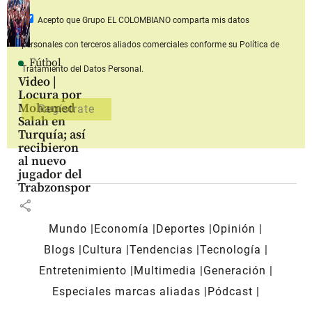
Acepto que Grupo EL COLOMBIANO
comparta mis datos
personales con terceros aliados comerciales
conforme su Política de
Fútbol
Tratamiento del Datos Personal.
Video |
Locura por
Mohamed
Salah en
Turquía; así
recibieron
al nuevo
jugador del
Trabzonspor
share
Mundo
Economía
Deportes
Opinión
Blogs
Cultura
Tendencias
Tecnología
Entretenimiento
Multimedia
Generación
Especiales marcas aliadas
Pódcast