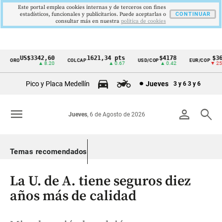
Este portal emplea cookies internas y de terceros con fines
estadísticos, funcionales y publicitarios. Puede aceptarlas o
CONTINUAR
consultar más en nuestra
politica de cookies
US$3342,60
1621,34 pts
$4178
$367
ORO
COLCAP
USD/COP
EUR/COP
Cintillo
▲ 8.20
▲ 0.67
▲ 0.42
▼ 25.0
de
Pico y Placa Medellín
Jueves
3 y 6
3 y 6
indicadores
económicos
menu
person
search
Jueves
, 6 de Agosto de 2026
Colombia
Temas recomendados
La U. de A. tiene seguros diez
años más de calidad