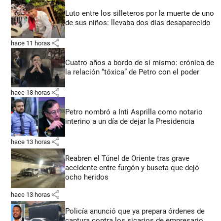
Luto entre los silleteros por la muerte de uno
de sus niños: llevaba dos días desaparecido
share
hace 11 horas
Cuatro años a bordo de sí mismo: crónica de
la relación “tóxica” de Petro con el poder
share
hace 18 horas
Petro nombró a Inti Asprilla como notario
interino a un día de dejar la Presidencia
share
hace 13 horas
Reabren el Túnel de Oriente tras grave
accidente entre furgón y buseta que dejó
ocho heridos
share
hace 13 horas
Policía anunció que ya prepara órdenes de
captura contra los sicarios de empresario