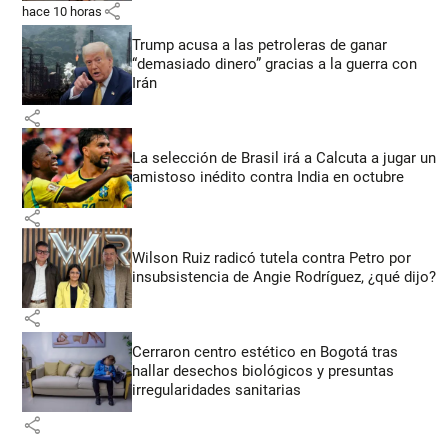
share
hace 10 horas
Trump acusa a las petroleras de ganar
“demasiado dinero” gracias a la guerra con
Irán
share
La selección de Brasil irá a Calcuta a jugar un
amistoso inédito contra India en octubre
share
Wilson Ruiz radicó tutela contra Petro por
insubsistencia de Angie Rodríguez, ¿qué dijo?
share
Cerraron centro estético en Bogotá tras
hallar desechos biológicos y presuntas
irregularidades sanitarias
share