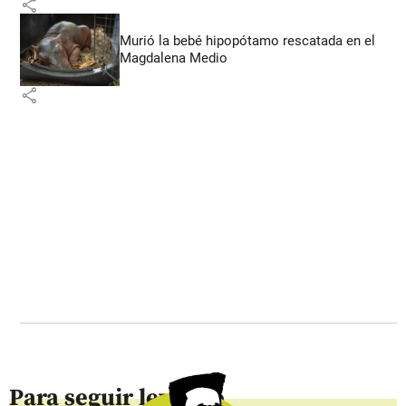
share
Murió la bebé hipopótamo rescatada en el
Magdalena Medio
share
Para seguir leyendo