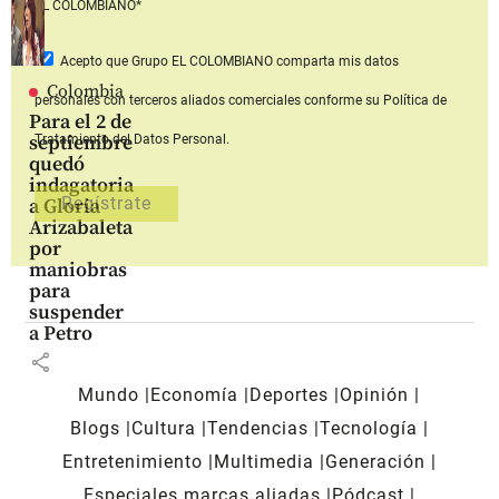
EL COLOMBIANO*
Acepto que Grupo EL COLOMBIANO
comparta mis datos
Colombia
personales con terceros aliados comerciales
conforme su Política de
Para el 2 de
septiembre
Tratamiento del Datos Personal.
quedó
indagatoria
a Gloria
Arizabaleta
por
maniobras
para
suspender
a Petro
share
Mundo
Economía
Deportes
Opinión
Blogs
Cultura
Tendencias
Tecnología
Entretenimiento
Multimedia
Generación
Especiales marcas aliadas
Pódcast