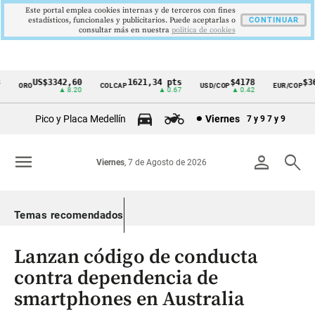
Este portal emplea cookies internas y de terceros con fines
estadísticos, funcionales y publicitarios. Puede aceptarlas o
CONTINUAR
consultar más en nuestra
politica de cookies
US$3342,60
1621,34 pts
$4178
$367
ORO
COLCAP
USD/COP
EUR/COP
Cintillo
▲ 8.20
▲ 0.67
▲ 0.42
de
Pico y Placa Medellín
Viernes
7 y 9
7 y 9
indicadores
económicos
menu
person
search
Viernes
, 7 de Agosto de 2026
Colombia
Temas recomendados
Lanzan código de conducta
contra dependencia de
smartphones en Australia