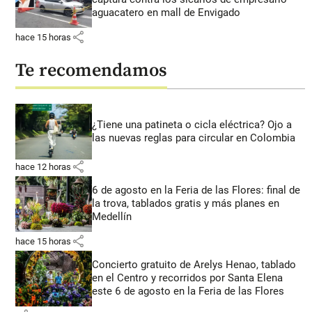
aguacatero en mall de Envigado
share
hace 15 horas
Te recomendamos
¿Tiene una patineta o cicla eléctrica? Ojo a
las nuevas reglas para circular en Colombia
share
hace 12 horas
6 de agosto en la Feria de las Flores: final de
la trova, tablados gratis y más planes en
Medellín
share
hace 15 horas
Concierto gratuito de Arelys Henao, tablado
en el Centro y recorridos por Santa Elena
este 6 de agosto en la Feria de las Flores