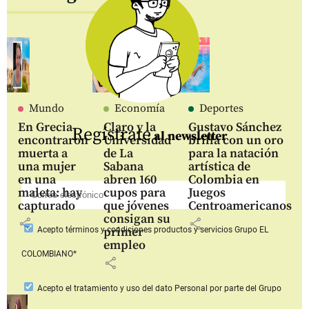
Mundo
Economía
Deportes
En Grecia
Claro y la
Gustavo Sánchez
Regístrate
al newsletter
encontraron
Universidad
brilla con un oro
muerta a
de La
para la natación
una mujer
Sabana
artística de
en una
abren 160
Colombia en
maleta: hay
cupos para
Juegos
capturado
que jóvenes
Centroamericanos
consigan su
share
share
primer
Acepto
términos y condiciones productos y servicios
Grupo EL
empleo
COLOMBIANO*
share
Acepto
el tratamiento y uso del dato Personal
por parte del Grupo