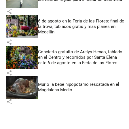
share
6 de agosto en la Feria de las Flores: final de
la trova, tablados gratis y más planes en
Medellín
share
Concierto gratuito de Arelys Henao, tablado
en el Centro y recorridos por Santa Elena
este 6 de agosto en la Feria de las Flores
share
Murió la bebé hipopótamo rescatada en el
Magdalena Medio
share