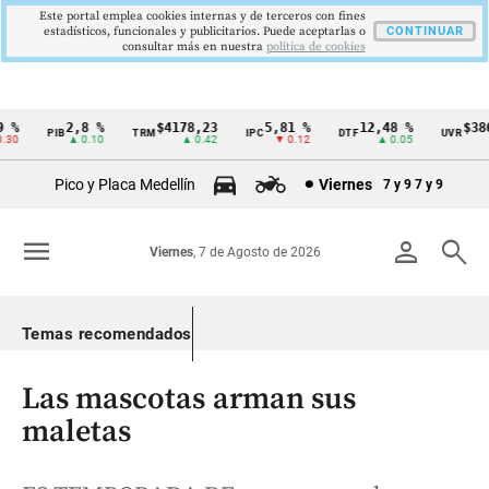
Este portal emplea cookies internas y de terceros con fines
estadísticos, funcionales y publicitarios. Puede aceptarlas o
CONTINUAR
consultar más en nuestra
politica de cookies
%
2,8 %
$4178,23
5,81 %
12,48 %
$386,
PIB
TRM
IPC
DTF
UVR
Cintillo
0
▲ 0.10
▲ 0.42
▼ 0.12
▲ 0.05
▲
de
Pico y Placa Medellín
Viernes
7 y 9
7 y 9
indicadores
económicos
menu
person
search
Viernes
, 7 de Agosto de 2026
Colombia
Temas recomendados
Las mascotas arman sus
maletas