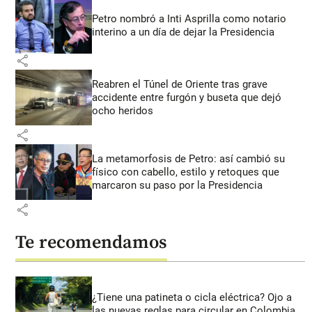
Petro nombró a Inti Asprilla como notario
interino a un día de dejar la Presidencia
share
Reabren el Túnel de Oriente tras grave
accidente entre furgón y buseta que dejó
ocho heridos
share
La metamorfosis de Petro: así cambió su
físico con cabello, estilo y retoques que
marcaron su paso por la Presidencia
share
Te recomendamos
¿Tiene una patineta o cicla eléctrica? Ojo a
las nuevas reglas para circular en Colombia