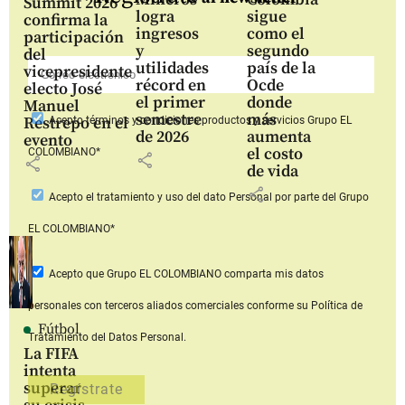
Summit 2026
logra
sigue
confirma la
ingresos
como el
participación
y
segundo
del
utilidades
país de la
vicepresidente
récord en
Ocde
electo José
el primer
donde
Manuel
semestre
más
Restrepo en el
Acepto
términos y condiciones productos y servicios
Grupo EL
de 2026
aumenta
evento
el costo
COLOMBIANO*
share
share
de vida
share
Acepto
el tratamiento y uso del dato Personal
por parte del Grupo
EL COLOMBIANO*
Acepto que Grupo EL COLOMBIANO
comparta mis datos
personales con terceros aliados comerciales
conforme su Política de
Fútbol
Tratamiento del Datos Personal.
La FIFA
intenta
superar