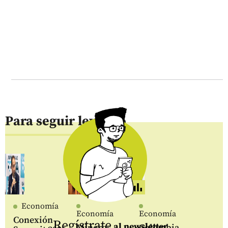
Para seguir leyendo
Economía
Economía
Economía
Conexión
Regístrate
al newsletter
Mineros
Colombia