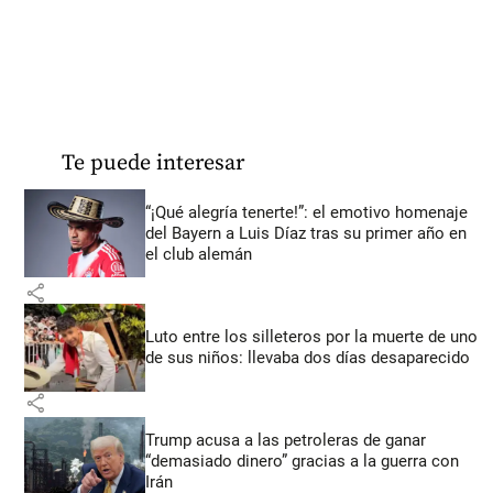
Te puede interesar
“¡Qué alegría tenerte!”: el emotivo homenaje
del Bayern a Luis Díaz tras su primer año en
el club alemán
share
Luto entre los silleteros por la muerte de uno
de sus niños: llevaba dos días desaparecido
share
Trump acusa a las petroleras de ganar
“demasiado dinero” gracias a la guerra con
Irán