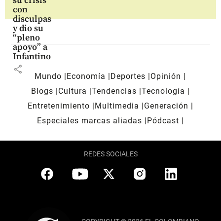
su crisis
con
disculpas
y dio su
“pleno
apoyo” a
Infantino
share
Mundo
Economía
Deportes
Opinión
Blogs
Cultura
Tendencias
Tecnología
Entretenimiento
Multimedia
Generación
Especiales marcas aliadas
Pódcast
REDES SOCIALES