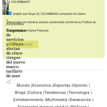
EL COLOMBIANO*
Acepto que Grupo EL COLOMBIANO
comparta mis datos
personales con terceros aliados comerciales
conforme su Política de
Economía
Empresas
Tratamiento del Datos Personal.
de
servicios
públicos
alertan
de cinco
riesgos
del nuevo
marco
tarifario
de aseo
share
Mundo
Economía
Deportes
Opinión
Blogs
Cultura
Tendencias
Tecnología
Entretenimiento
Multimedia
Generación
Especiales marcas aliadas
Pódcast