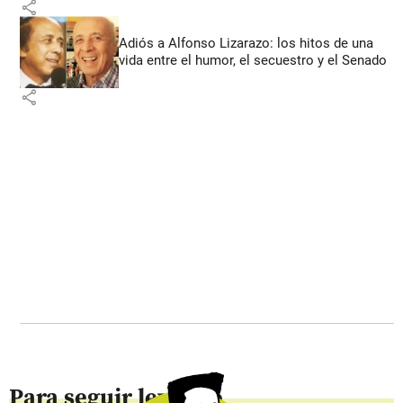
share
Adiós a Alfonso Lizarazo: los hitos de una
vida entre el humor, el secuestro y el Senado
share
Para seguir leyendo