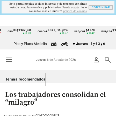
Este portal emplea cookies internas y de terceros con fines
estadísticos, funcionales y publicitarios. Puede aceptarlas o
CONTINUAR
consultar más en nuestra
politica de cookies
US$3342,60
1621,34 pts
$4178
$369
ORO
COLCAP
USD/COP
EUR/COP
Cintillo
▲ 8.20
▲ 0.67
▲ 0.42
de
Pico y Placa Medellín
Jueves
3 y 6
3 y 6
indicadores
económicos
menu
person
search
Jueves
, 6 de Agosto de 2026
Colombia
Temas recomendados
Los trabajadores consolidan el
“milagro”