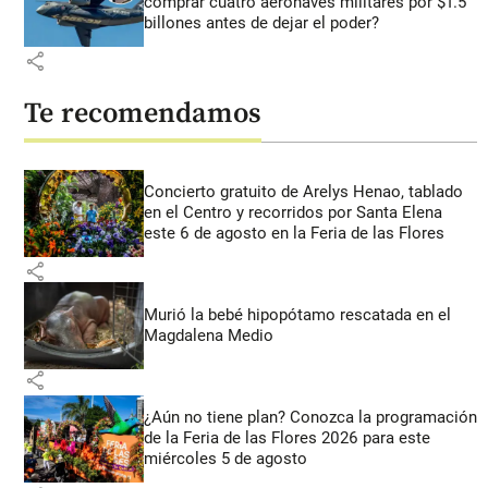
comprar cuatro aeronaves militares por $1.5
billones antes de dejar el poder?
share
Te recomendamos
Concierto gratuito de Arelys Henao, tablado
en el Centro y recorridos por Santa Elena
este 6 de agosto en la Feria de las Flores
share
Murió la bebé hipopótamo rescatada en el
Magdalena Medio
share
¿Aún no tiene plan? Conozca la programación
de la Feria de las Flores 2026 para este
miércoles 5 de agosto