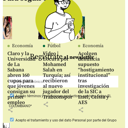
Economía
Fútbol
Economía
Claro y la
Video |
Acolgen
Regístrate
al newsletter
Universidad
Locura por
denuncia
de La
Mohamed
supuesto
Sabana
Salah en
“hostigamiento
abren 160
Turquía; así
institucional”
cupos para
recibieron
tras
que jóvenes
al nuevo
investigación
consigan su
jugador del
de la SIC a
primer
Trabzonspor
Enel, Celsia y
Acepto
términos y condiciones productos y servicios
Grupo EL
empleo
AES
share
COLOMBIANO*
share
share
Acepto
el tratamiento y uso del dato Personal
por parte del Grupo