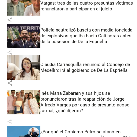
Vargas: tres de las cuatro presuntas víctimas
renunciaron a participar en el juicio
share
Policía neutralizó buseta con media tonelada
de explosivos que iba hacia Cali horas antes
de la posesión de De la Espriella
share
Claudia Carrasquilla renunció al Concejo de
Medellín: irá al gobierno de De La Espriella
share
Inés María Zabaraín y sus hijos se
pronunciaron tras la reaparición de Jorge
Alfredo Vargas por caso de presunto acoso
sexual, ¿qué dijeron?
share
¿Por qué el Gobierno Petro se afanó en