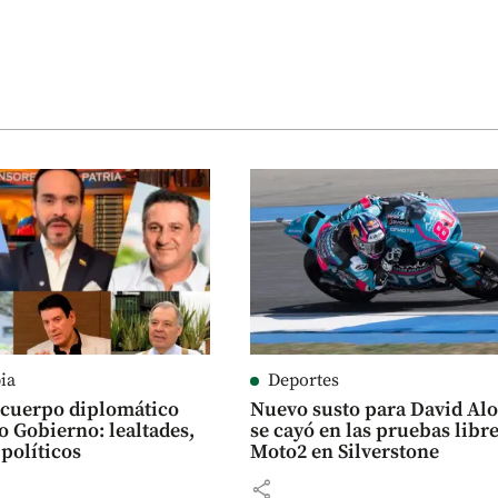
ia
Deportes
l cuerpo diplomático
Nuevo susto para David Alo
o Gobierno: lealtades,
se cayó en las pruebas libr
 políticos
Moto2 en Silverstone
share