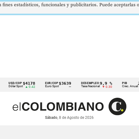
 fines estadísticos, funcionales y publicitarios. Puede aceptarlas
$4178
$3639
9,9 %
2,8 %
SD/COP
EUR/COP
DESEMPLEO
PIB
lar Spot
Euro Spot
Tasa Nacional
Crec. Anual
▲ 0.42
—
▼ 0.30
▲ 0.10
Sábado
, 8 de Agosto de 2026