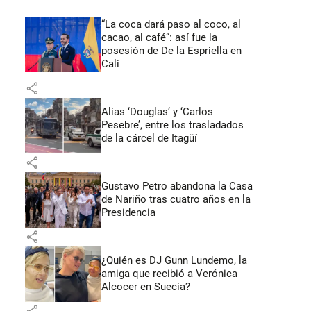
“La coca dará paso al coco, al
cacao, al café”: así fue la
posesión de De la Espriella en
Cali
share
Alias ‘Douglas’ y ‘Carlos
Pesebre’, entre los trasladados
de la cárcel de Itagüí
share
Gustavo Petro abandona la Casa
de Nariño tras cuatro años en la
Presidencia
share
¿Quién es DJ Gunn Lundemo, la
amiga que recibió a Verónica
Alcocer en Suecia?