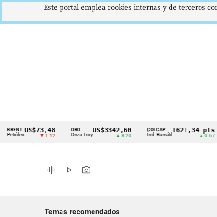
Este portal emplea cookies internas y de terceros con
US$73,48
US$3342,60
1621,34 pts
NT
ORO
COLCAP
U
Cintillo
leo
Onza Troy
Índ. Bursátil
Dó
▼ 1.12
▲ 8.20
▲ 0.67
de
indicadores
graphic_eq
play_arrow
photo_camera
económicos
Colombia
Temas recomendados