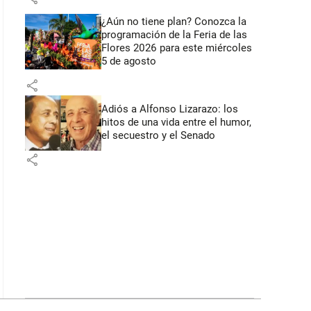
¿Aún no tiene plan? Conozca la
programación de la Feria de las
Flores 2026 para este miércoles
5 de agosto
share
Adiós a Alfonso Lizarazo: los
hitos de una vida entre el humor,
el secuestro y el Senado
share