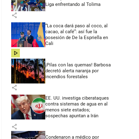
Liga enfrentando al Tolima
share
“La coca dará paso al coco, al
cacao, al café”: así fue la
posesión de De la Espriella en
Cali
share
¡Pilas con las quemas! Barbosa
decretó alerta naranja por
incendios forestales
share
EE. UU. investiga ciberataques
contra sistemas de agua en al
menos siete estados;
sospechas apuntan a Irán
share
Condenaron a médico por