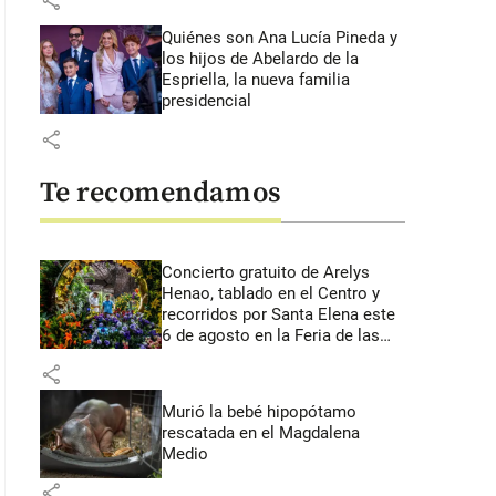
share
Quiénes son Ana Lucía Pineda y
los hijos de Abelardo de la
Espriella, la nueva familia
presidencial
share
Te recomendamos
Concierto gratuito de Arelys
Henao, tablado en el Centro y
recorridos por Santa Elena este
6 de agosto en la Feria de las
Flores
share
Murió la bebé hipopótamo
rescatada en el Magdalena
Medio
share