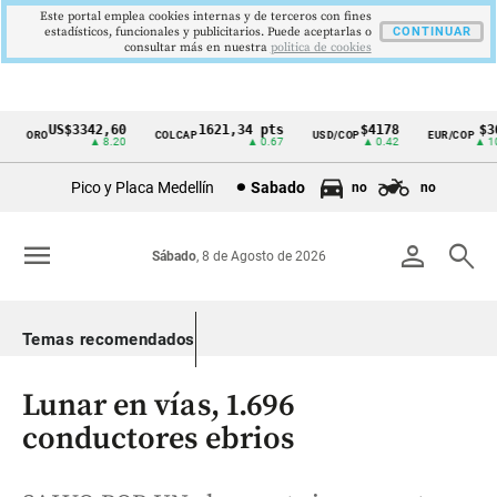
Este portal emplea cookies internas y de terceros con fines
estadísticos, funcionales y publicitarios. Puede aceptarlas o
CONTINUAR
consultar más en nuestra
politica de cookies
US$3342,60
1621,34 pts
$4178
$364
ORO
COLCAP
USD/COP
EUR/COP
Cintillo
▲ 8.20
▲ 0.67
▲ 0.42
▲ 10.0
de
Pico y Placa Medellín
Sabado
no
no
indicadores
económicos
menu
person
search
Sábado
, 8 de Agosto de 2026
Colombia
Temas recomendados
Lunar en vías, 1.696
conductores ebrios