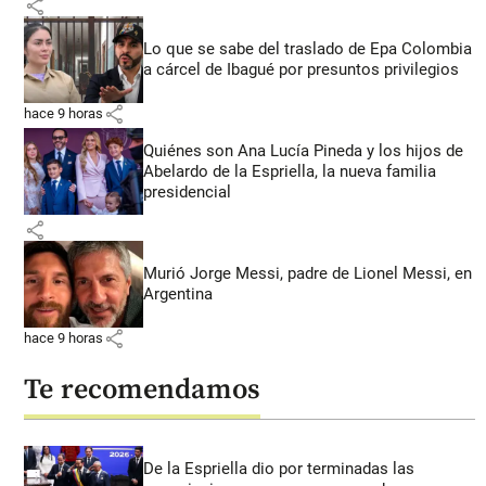
share
Lo que se sabe del traslado de Epa Colombia
a cárcel de Ibagué por presuntos privilegios
share
hace 9 horas
Quiénes son Ana Lucía Pineda y los hijos de
Abelardo de la Espriella, la nueva familia
presidencial
share
Murió Jorge Messi, padre de Lionel Messi, en
Argentina
share
hace 9 horas
Te recomendamos
De la Espriella dio por terminadas las