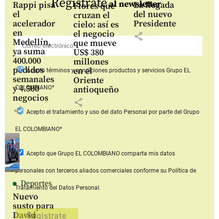
Regístrate
al newsletter
Rappi pisa
La llegada
Flores que
el
del nuevo
cruzan el
acelerador
Presidente
cielo: así es
en
el negocio
share
Medellín,
que mueve
ya suma
US$ 380
400.000
millones
pedidos
en el
Acepto
términos y condiciones productos y servicios
Grupo EL
semanales
Oriente
y 4.500
COLOMBIANO*
antioqueño
negocios
share
share
Acepto
el tratamiento y uso del dato Personal
por parte del Grupo
EL COLOMBIANO*
Acepto que Grupo EL COLOMBIANO
comparta mis datos
personales con terceros aliados comerciales
conforme su Política de
Deportes
Tratamiento del Datos Personal.
Nuevo
susto para
David