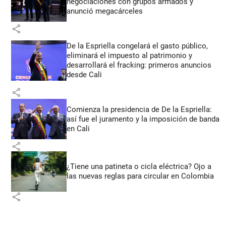
negociaciones con grupos armados y
anunció megacárceles
share
De la Espriella congelará el gasto público,
eliminará el impuesto al patrimonio y
desarrollará el fracking: primeros anuncios
desde Cali
share
Comienza la presidencia de De la Espriella:
así fue el juramento y la imposición de banda
en Cali
share
¿Tiene una patineta o cicla eléctrica? Ojo a
las nuevas reglas para circular en Colombia
share