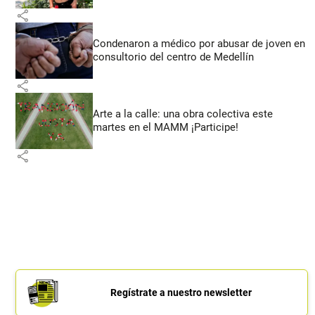
share
Condenaron a médico por abusar de joven en
consultorio del centro de Medellín
share
Arte a la calle: una obra colectiva este
martes en el MAMM ¡Participe!
share
Regístrate a nuestro newsletter