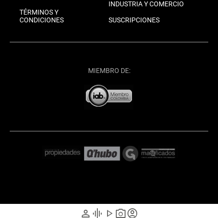
INDUSTRIA Y COMERCIO
TÉRMINOS Y
CONDICIONES
SUSCRIPCIONES
MIEMBRO DE:
person
graphic_eq
play_arrow
photo_camera
account_circle