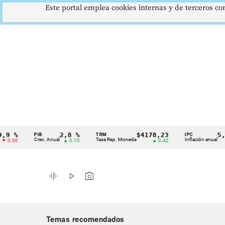
Este portal emplea cookies internas y de terceros con
2,8 %
$4178,23
5,81 %
PIB
TRM
IPC
Cintillo
Crec. Anual
Tasa Rep. Moneda
Inflación anual
▲ 0.10
▲ 0.42
▼ 0.12
de
indicadores
graphic_eq
play_arrow
photo_camera
económicos
Colombia
Temas recomendados