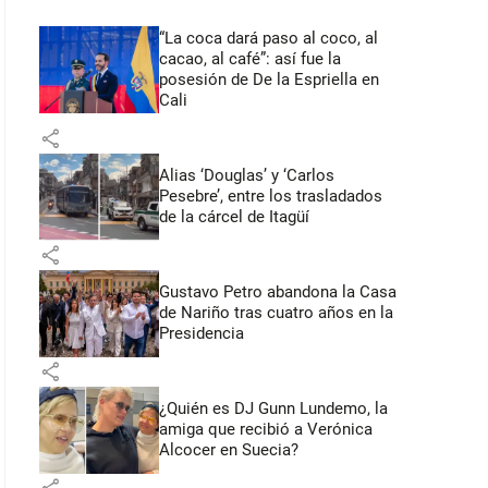
“La coca dará paso al coco, al
cacao, al café”: así fue la
posesión de De la Espriella en
Cali
share
Alias ‘Douglas’ y ‘Carlos
Pesebre’, entre los trasladados
de la cárcel de Itagüí
share
Gustavo Petro abandona la Casa
de Nariño tras cuatro años en la
Presidencia
share
¿Quién es DJ Gunn Lundemo, la
amiga que recibió a Verónica
Alcocer en Suecia?