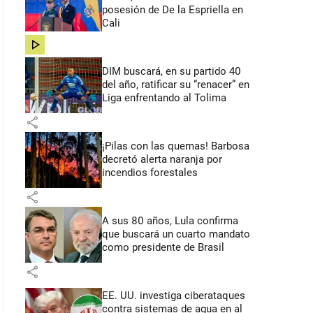
posesión de De la Espriella en
Cali
share
DIM buscará, en su partido 40
del año, ratificar su “renacer” en
Liga enfrentando al Tolima
share
¡Pilas con las quemas! Barbosa
decretó alerta naranja por
incendios forestales
share
A sus 80 años, Lula confirma
que buscará un cuarto mandato
como presidente de Brasil
share
EE. UU. investiga ciberataques
contra sistemas de agua en al