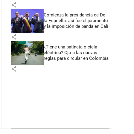
primeros anuncios desde Cali
share
Comienza la presidencia de De
la Espriella: así fue el juramento
y la imposición de banda en Cali
share
¿Tiene una patineta o cicla
eléctrica? Ojo a las nuevas
reglas para circular en Colombia
share