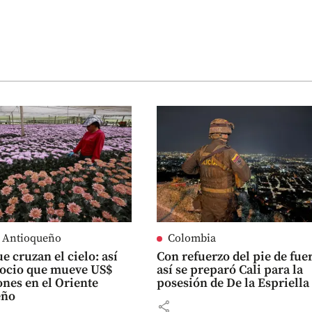
e Antioqueño
Colombia
e cruzan el cielo: así
Con refuerzo del pie de fue
gocio que mueve US$
así se preparó Cali para la
ones en el Oriente
posesión de De la Espriella
eño
share