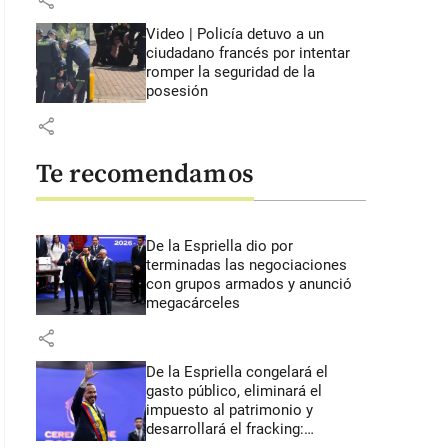
share
Video | Policía detuvo a un
ciudadano francés por intentar
romper la seguridad de la
posesión
share
Te recomendamos
De la Espriella dio por
terminadas las negociaciones
con grupos armados y anunció
megacárceles
share
De la Espriella congelará el
gasto público, eliminará el
impuesto al patrimonio y
desarrollará el fracking: