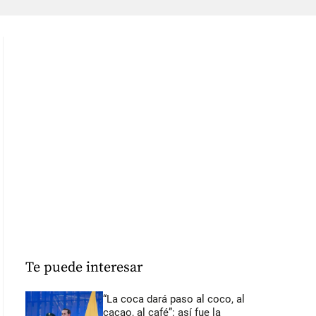
Te puede interesar
“La coca dará paso al coco, al
cacao, al café”: así fue la