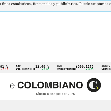
 fines estadísticos, funcionales y publicitarios. Puede aceptarlas
12,48 %
$386,1273
$
DTF
UVR
SMMLV
Dep. Término Fijo
Unidad Valor Real
Salario Mínimo
▲ 0.05
▲ 0.03
Sábado
, 8 de Agosto de 2026