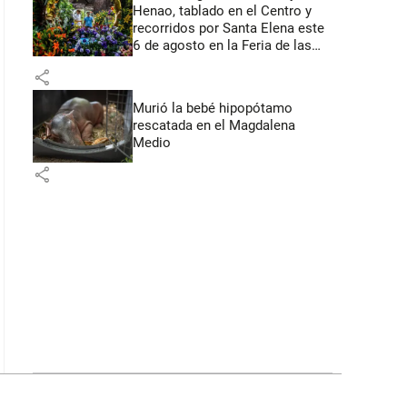
Henao, tablado en el Centro y
recorridos por Santa Elena este
6 de agosto en la Feria de las
Flores
share
Murió la bebé hipopótamo
rescatada en el Magdalena
Medio
share