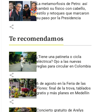
La metamorfosis de Petro: así
cambió su físico con cabello,
estilo y retoques que marcaron
su paso por la Presidencia
share
Te recomendamos
¿Tiene una patineta o cicla
eléctrica? Ojo a las nuevas
reglas para circular en Colombia
share
6 de agosto en la Feria de las
Flores: final de la trova, tablados
gratis y más planes en Medellín
share
Concierto gratuito de Arelys