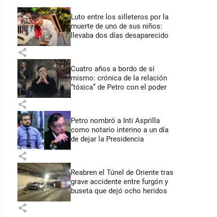
Luto entre los silleteros por la
muerte de uno de sus niños:
llevaba dos días desaparecido
share
Cuatro años a bordo de sí
mismo: crónica de la relación
“tóxica” de Petro con el poder
share
Petro nombró a Inti Asprilla
como notario interino a un día
de dejar la Presidencia
share
Reabren el Túnel de Oriente tras
grave accidente entre furgón y
buseta que dejó ocho heridos
share