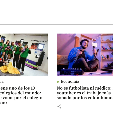
ia
Economía
iene uno de los 10
No es futbolista ni médico: 
colegios del mundo:
youtuber es el trabajo más
e votar por el colegio
soñado por los colombiano
ano
share