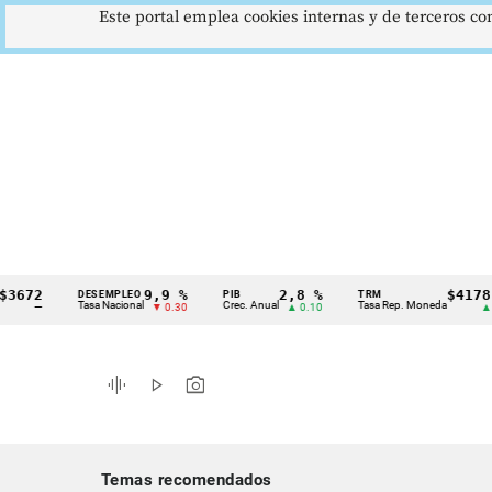
Este portal emplea cookies internas y de terceros con
9,9 %
2,8 %
$4178,23
DESEMPLEO
PIB
TRM
Cintillo
Tasa Nacional
Crec. Anual
Tasa Rep. Moneda
▼ 0.30
▲ 0.10
▲ 0.42
de
indicadores
graphic_eq
play_arrow
photo_camera
económicos
Colombia
Temas recomendados