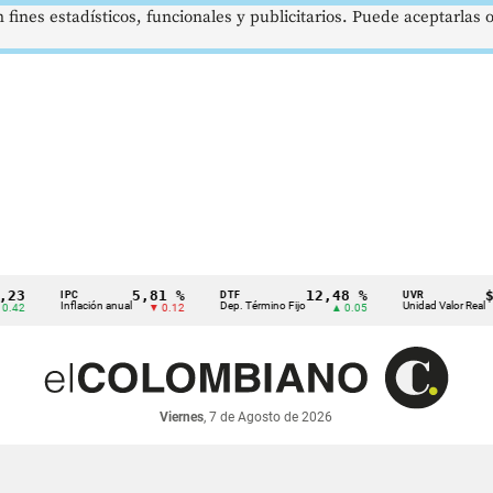
 fines estadísticos, funcionales y publicitarios. Puede aceptarlas
5,81 %
12,48 %
$386,
IPC
DTF
UVR
Inflación anual
Dep. Término Fijo
Unidad Valor Real
▼ 0.12
▲ 0.05
▲
Viernes
, 7 de Agosto de 2026