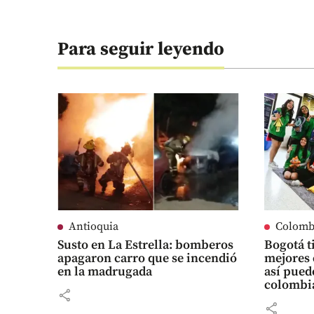
Para seguir leyendo
Antioquia
Colomb
Susto en La Estrella: bomberos
Bogotá t
apagaron carro que se incendió
mejores 
en la madrugada
así pued
colombi
share
share