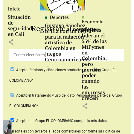
Inicio
Situación
Deportes
Economía
de
Gustavo Sánchez
Regístrate
seguridad
al newsletter
Mujeres
brilla con un oro
en Cali
lideran el
para la natación
55% de las
share
artística de
MiPymes
Colombia en
en
Juegos
Colombia,
Centroamericanos
pero
share
pierden
Acepto
términos y condiciones productos y servicios
Grupo EL
poder
cuando
COLOMBIANO*
las
empresas
Acepto
el tratamiento y uso del dato Personal
por parte del Grupo
crecen
share
EL COLOMBIANO*
Acepto que Grupo EL COLOMBIANO
comparta mis datos
personales con terceros aliados comerciales
conforme su Política de