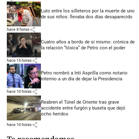
Luto entre los silleteros por la muerte de uno
de sus niños: llevaba dos días desaparecido
share
hace 8 horas
Cuatro años a bordo de sí mismo: crónica de
la relación “tóxica” de Petro con el poder
share
hace 15 horas
Petro nombró a Inti Asprilla como notario
interino a un día de dejar la Presidencia
share
hace 10 horas
Reabren el Túnel de Oriente tras grave
accidente entre furgón y buseta que dejó
ocho heridos
share
hace 10 horas