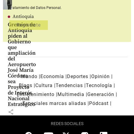
Tratamiento del Datos Personal.
Antioquia
Gremios de
Antioquia
piden al
Gobierno
que
ampliación
del
Aeropuerto
José María
Córdova
Mundo
Economía
Deportes
Opinión
sea
Blogs
Cultura
Tendencias
Tecnología
Proyecto
de Interés
Entretenimiento
Multimedia
Generación
Nacional
Especiales marcas aliadas
Pódcast
Estratégico
share
REDES SOCIALES