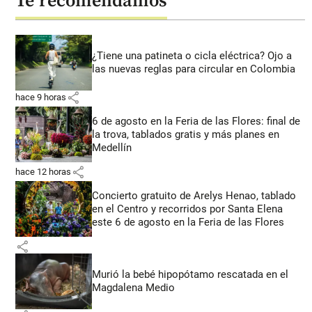
Te recomendamos
¿Tiene una patineta o cicla eléctrica? Ojo a
las nuevas reglas para circular en Colombia
share
hace 9 horas
6 de agosto en la Feria de las Flores: final de
la trova, tablados gratis y más planes en
Medellín
share
hace 12 horas
Concierto gratuito de Arelys Henao, tablado
en el Centro y recorridos por Santa Elena
este 6 de agosto en la Feria de las Flores
share
Murió la bebé hipopótamo rescatada en el
Magdalena Medio