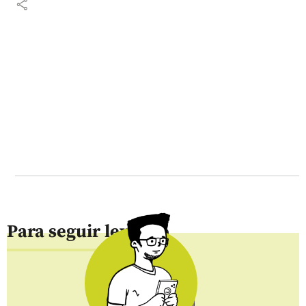
share
Para seguir leyendo