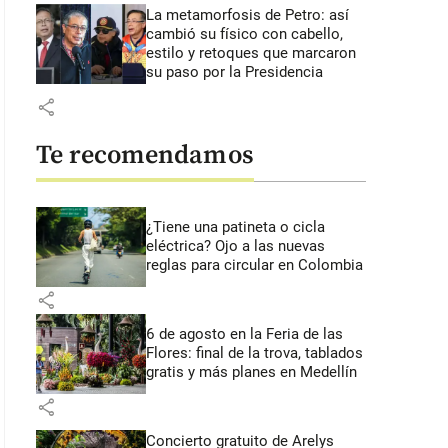
La metamorfosis de Petro: así
cambió su físico con cabello,
estilo y retoques que marcaron
su paso por la Presidencia
share
Te recomendamos
¿Tiene una patineta o cicla
eléctrica? Ojo a las nuevas
reglas para circular en Colombia
share
6 de agosto en la Feria de las
Flores: final de la trova, tablados
gratis y más planes en Medellín
share
Concierto gratuito de Arelys