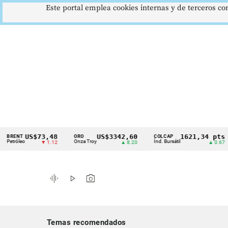
Este portal emplea cookies internas y de terceros con
US$73,48
US$3342,60
1621,34 pts
NT
ORO
COLCAP
U
Cintillo
leo
Onza Troy
Índ. Bursátil
Dó
▼ 1.12
▲ 8.20
▲ 0.67
de
indicadores
graphic_eq
play_arrow
photo_camera
económicos
Colombia
Temas recomendados