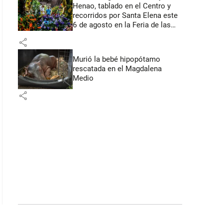
Henao, tablado en el Centro y
recorridos por Santa Elena este
6 de agosto en la Feria de las
Flores
share
Murió la bebé hipopótamo
rescatada en el Magdalena
Medio
share