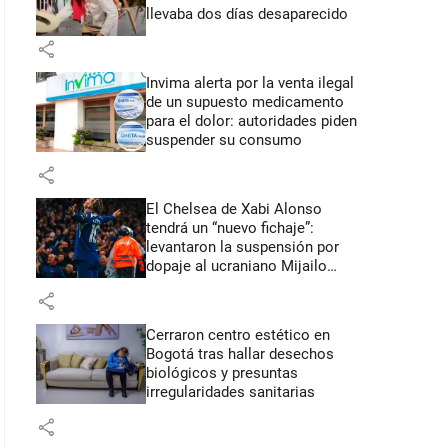
llevaba dos días desaparecido
share
Invima alerta por la venta ilegal
de un supuesto medicamento
para el dolor: autoridades piden
suspender su consumo
share
El Chelsea de Xabi Alonso
tendrá un “nuevo fichaje”:
levantaron la suspensión por
dopaje al ucraniano Mijailo
Mudryk
share
Cerraron centro estético en
Bogotá tras hallar desechos
biológicos y presuntas
irregularidades sanitarias
share