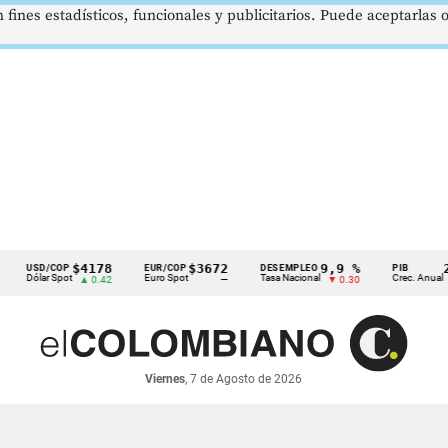
 fines estadísticos, funcionales y publicitarios. Puede aceptarlas
$4178
$3672
9,9 %
2,8 %
SD/COP
EUR/COP
DESEMPLEO
PIB
lar Spot
Euro Spot
Tasa Nacional
Crec. Anual
▲ 0.42
—
▼ 0.30
▲ 0.10
Viernes
, 7 de Agosto de 2026