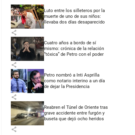
Luto entre los silleteros por la
muerte de uno de sus niños:
llevaba dos días desaparecido
share
Cuatro años a bordo de sí
mismo: crónica de la relación
“tóxica” de Petro con el poder
share
Petro nombró a Inti Asprilla
como notario interino a un día
de dejar la Presidencia
share
Reabren el Túnel de Oriente tras
grave accidente entre furgón y
buseta que dejó ocho heridos
share