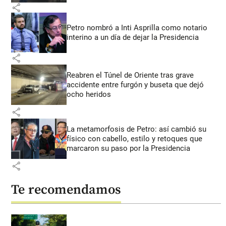
share
Petro nombró a Inti Asprilla como notario
interino a un día de dejar la Presidencia
share
Reabren el Túnel de Oriente tras grave
accidente entre furgón y buseta que dejó
ocho heridos
share
La metamorfosis de Petro: así cambió su
físico con cabello, estilo y retoques que
marcaron su paso por la Presidencia
share
Te recomendamos