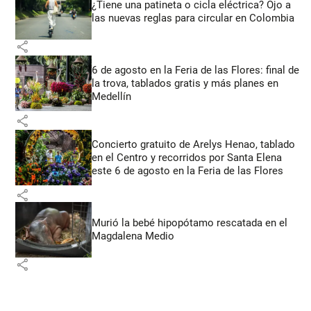
¿Tiene una patineta o cicla eléctrica? Ojo a
las nuevas reglas para circular en Colombia
share
6 de agosto en la Feria de las Flores: final de
la trova, tablados gratis y más planes en
Medellín
share
Concierto gratuito de Arelys Henao, tablado
en el Centro y recorridos por Santa Elena
este 6 de agosto en la Feria de las Flores
share
Murió la bebé hipopótamo rescatada en el
Magdalena Medio
share