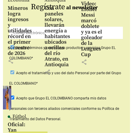
Video:
Regístrate
al newsletter
Mineros
Con
Lionel
logra
paneles
Messi
ingresos
solares,
marcó
y
llevarán
doblete
utilidades
energía a
y ya es el
récord en
habitantes
goleador
el primer
ubicados
de la
semestre
a orillas
Leagues
Acepto
términos y condiciones productos y servicios
Grupo EL
de 2026
del río
Cup
Atrato, en
COLOMBIANO*
share
share
Antioquia
share
Acepto
el tratamiento y uso del dato Personal
por parte del Grupo
EL COLOMBIANO*
Acepto que Grupo EL COLOMBIANO
comparta mis datos
personales con terceros aliados comerciales
conforme su Política de
Fútbol
Tratamiento del Datos Personal.
Oficial:
Yan