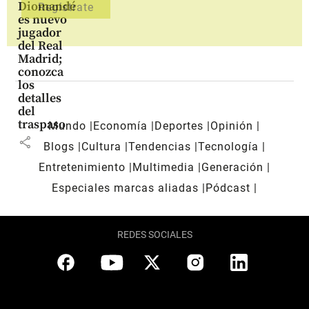
Diomandé
es nuevo
jugador
del Real
Madrid;
conozca
los
detalles
del
traspaso
Mundo
Economía
Deportes
Opinión
share
Blogs
Cultura
Tendencias
Tecnología
Entretenimiento
Multimedia
Generación
Especiales marcas aliadas
Pódcast
REDES SOCIALES