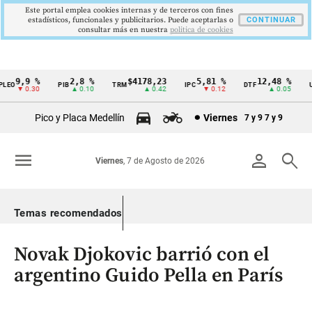
Este portal emplea cookies internas y de terceros con fines
estadísticos, funcionales y publicitarios. Puede aceptarlas o
CONTINUAR
consultar más en nuestra
politica de cookies
9,9 %
2,8 %
$4178,23
5,81 %
12,48 %
EO
PIB
TRM
IPC
DTF
UV
Cintillo
▼ 0.30
▲ 0.10
▲ 0.42
▼ 0.12
▲ 0.05
de
Pico y Placa Medellín
Viernes
7 y 9
7 y 9
indicadores
económicos
menu
person
search
Viernes
, 7 de Agosto de 2026
Colombia
Temas recomendados
Novak Djokovic barrió con el
argentino Guido Pella en París