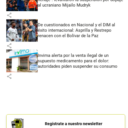
al ucraniano Mijailo Mudryk
share
De cuestionados en Nacional y el DIM al
éxito internacional: Asprilla y Restrepo
renacen con el Bolívar de la Paz
share
Invima alerta por la venta ilegal de un
supuesto medicamento para el dolor:
autoridades piden suspender su consumo
share
Regístrate a nuestro newsletter