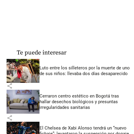
Te puede interesar
Luto entre los silleteros por la muerte de uno
de sus niños: llevaba dos días desaparecido
share
Cerraron centro estético en Bogotá tras
hallar desechos biológicos y presuntas
irregularidades sanitarias
share
El Chelsea de Xabi Alonso tendrá un “nuevo
fichaje”: levantaron la suspensión por dopaje