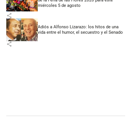
miércoles 5 de agosto
share
Adiós a Alfonso Lizarazo: los hitos de una
vida entre el humor, el secuestro y el Senado
share