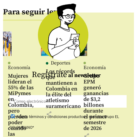
Para seguir leyendo
Deportes
Economía
Economía
Los récords
Regístrate
al newsletter
Mujeres
Grupo
que
lideran el
EPM
mantienen a
55% de las
generó
Colombia en
MiPymes
ganancias
la élite del
en
de $3,2
atletismo
Colombia,
billones
suramericano
pero
durante
share
pierden
el primer
Acepto
términos y condiciones productos y servicios
Grupo EL
poder
semestre
cuando
de 2026
COLOMBIANO*
las
share