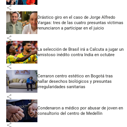
share
Drástico giro en el caso de Jorge Alfredo
Vargas: tres de las cuatro presuntas víctimas
renunciaron a participar en el juicio
share
La selección de Brasil irá a Calcuta a jugar un
amistoso inédito contra India en octubre
share
Cerraron centro estético en Bogotá tras
hallar desechos biológicos y presuntas
irregularidades sanitarias
share
Condenaron a médico por abusar de joven en
consultorio del centro de Medellín
share