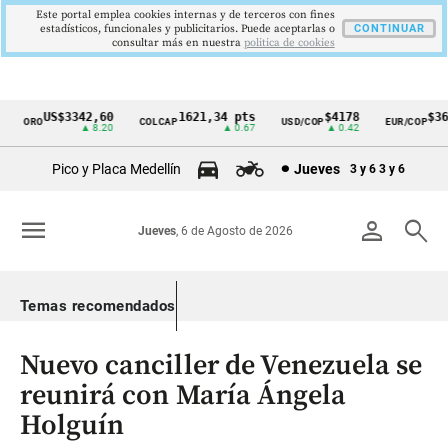
Este portal emplea cookies internas y de terceros con fines
estadísticos, funcionales y publicitarios. Puede aceptarlas o
CONTINUAR
consultar más en nuestra
politica de cookies
US$3342,60
1621,34 pts
$4178
$3697
ORO
COLCAP
USD/COP
EUR/COP
Cintillo
▲ 8.20
▲ 0.67
▲ 0.42
—
de
Pico y Placa Medellín
Jueves
3 y 6
3 y 6
indicadores
económicos
menu
person
search
Jueves
, 6 de Agosto de 2026
Colombia
Temas recomendados
Nuevo canciller de Venezuela se
reunirá con María Ángela
Holguín