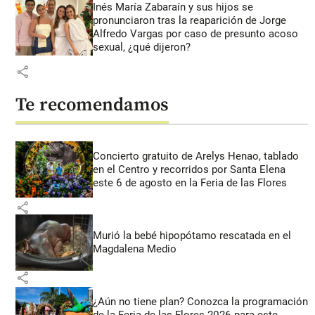
Inés María Zabaraín y sus hijos se
pronunciaron tras la reaparición de Jorge
Alfredo Vargas por caso de presunto acoso
sexual, ¿qué dijeron?
share
Te recomendamos
Concierto gratuito de Arelys Henao, tablado
en el Centro y recorridos por Santa Elena
este 6 de agosto en la Feria de las Flores
share
Murió la bebé hipopótamo rescatada en el
Magdalena Medio
share
¿Aún no tiene plan? Conozca la programación
de la Feria de las Flores 2026 para este