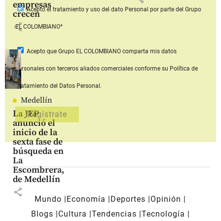
empresas
Acepto
el tratamiento y uso del dato Personal
por parte del Grupo
crecen
share
EL COLOMBIANO*
Acepto que Grupo EL COLOMBIANO
comparta mis datos
personales con terceros aliados comerciales
conforme su Política de
Tratamiento del Datos Personal.
Medellín
La JEP
anunció el
inicio de la
sexta fase de
búsqueda en
La
Escombrera,
de Medellín
share
Mundo
Economía
Deportes
Opinión
Blogs
Cultura
Tendencias
Tecnología