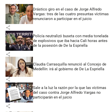
Drástico giro en el caso de Jorge Alfredo
Vargas: tres de las cuatro presuntas víctimas
renunciaron a participar en el juicio
share
Policía neutralizó buseta con media tonelada
de explosivos que iba hacia Cali horas antes
de la posesión de De la Espriella
share
Claudia Carrasquilla renunció al Concejo de
Medellín: irá al gobierno de De La Espriella
share
Sale a la luz la razón por la que las víctimas
del caso contra Jorge Alfredo Vargas no
participarán en el juicio
share