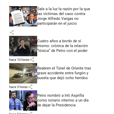
Sale a la luz la razón por la que
las víctimas del caso contra
Jorge Alfredo Vargas no
participarán en el juicio
share
Cuatro años a bordo de sí
mismo: crónica de la relación
“tóxica” de Petro con el poder
share
hace 10 horas
Reabren el Túnel de Oriente tras
grave accidente entre furgón y
buseta que dejó ocho heridos
share
hace 5 horas
Petro nombró a Inti Asprilla
como notario interino a un día
de dejar la Presidencia