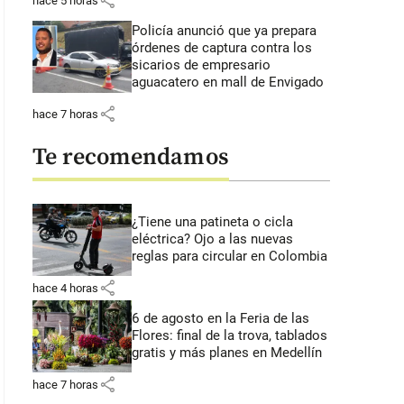
share
hace 5 horas
Policía anunció que ya prepara
órdenes de captura contra los
sicarios de empresario
aguacatero en mall de Envigado
share
hace 7 horas
Te recomendamos
¿Tiene una patineta o cicla
eléctrica? Ojo a las nuevas
reglas para circular en Colombia
share
hace 4 horas
6 de agosto en la Feria de las
Flores: final de la trova, tablados
gratis y más planes en Medellín
share
hace 7 horas