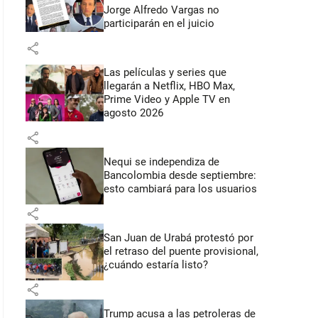
Jorge Alfredo Vargas no
participarán en el juicio
share
Las películas y series que
llegarán a Netflix, HBO Max,
Prime Video y Apple TV en
agosto 2026
share
Nequi se independiza de
Bancolombia desde septiembre:
esto cambiará para los usuarios
share
San Juan de Urabá protestó por
el retraso del puente provisional,
¿cuándo estaría listo?
share
Trump acusa a las petroleras de