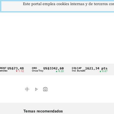
Este portal emplea cookies internas y de terceros con
S$73,48
US$3342,60
1621,34 pts
ORO
COLCAP
USD/C
Cintillo
Onza Troy
Índ. Bursátil
Dólar S
▼ 1.12
▲ 8.20
▲ 0.67
de
indicadores
graphic_eq
play_arrow
photo_camera
económicos
Colombia
Temas recomendados