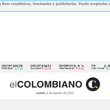
 fines estadísticos, funcionales y publicitarios. Puede aceptarlas
$4178
$3672
9,9 %
2,8 %
OP
EUR/COP
DESEMPLEO
PIB
pot
Euro Spot
Tasa Nacional
Crec. Anual
▲ 0.42
▼ 25.00
▼ 0.30
▲ 0.10
Jueves
, 6 de Agosto de 2026