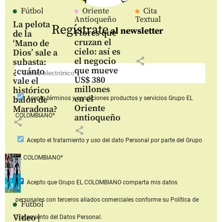
Fútbol
Oriente
Cita
Antioqueño
Textual
La pelota
Regístrate
al newsletter
Flores que
de la
cruzan el
‘Mano de
cielo: así es
Dios’ sale a
share
el negocio
subasta:
que mueve
¿cuánto
US$ 380
vale el
millones
histórico
en el
balón de
Acepto
términos y condiciones productos y servicios
Grupo EL
Oriente
Maradona?
COLOMBIANO*
antioqueño
share
share
Acepto
el tratamiento y uso del dato Personal
por parte del Grupo
EL COLOMBIANO*
Acepto que Grupo EL COLOMBIANO
comparta mis datos
personales con terceros aliados comerciales
conforme su Política de
Fútbol
Video |
Tratamiento del Datos Personal.