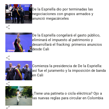
De la Espriella dio por terminadas las
negociaciones con grupos armados y
anunció megacárceles
share
De la Espriella congelará el gasto público,
eliminará el impuesto al patrimonio y
desarrollará el fracking: primeros anuncios
desde Cali
share
Comienza la presidencia de De la Espriella:
así fue el juramento y la imposición de banda
en Cali
share
¿Tiene una patineta o cicla eléctrica? Ojo a
las nuevas reglas para circular en Colombia
share