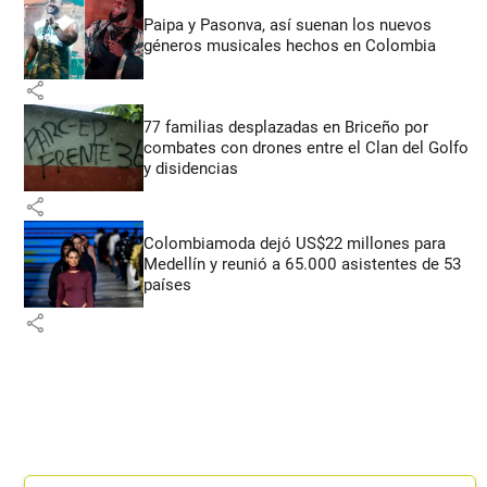
Paipa y Pasonva, así suenan los nuevos
géneros musicales hechos en Colombia
share
77 familias desplazadas en Briceño por
combates con drones entre el Clan del Golfo
y disidencias
share
Colombiamoda dejó US$22 millones para
Medellín y reunió a 65.000 asistentes de 53
países
share