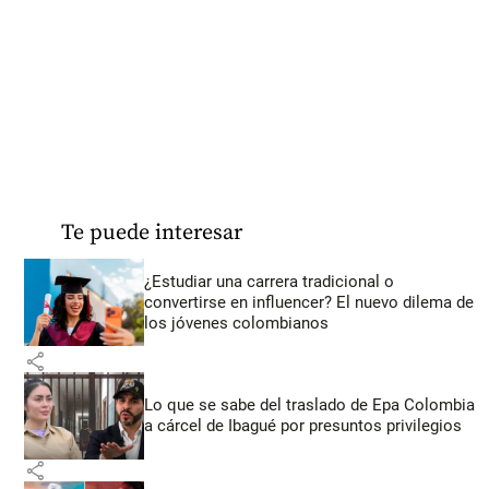
Te puede interesar
¿Estudiar una carrera tradicional o
convertirse en influencer? El nuevo dilema de
los jóvenes colombianos
share
Lo que se sabe del traslado de Epa Colombia
a cárcel de Ibagué por presuntos privilegios
share