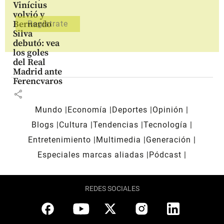
Vinícius
volvió y
Bernardo
Silva
debutó: vea
los goles
del Real
Madrid ante
Ferencvaros
share
Mundo
Economía
Deportes
Opinión
Blogs
Cultura
Tendencias
Tecnología
Entretenimiento
Multimedia
Generación
Especiales marcas aliadas
Pódcast
REDES SOCIALES