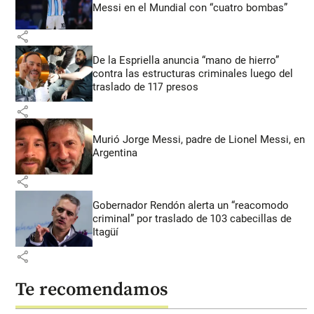
Messi en el Mundial con “cuatro bombas”
share
De la Espriella anuncia “mano de hierro”
contra las estructuras criminales luego del
traslado de 117 presos
share
Murió Jorge Messi, padre de Lionel Messi, en
Argentina
share
Gobernador Rendón alerta un “reacomodo
criminal” por traslado de 103 cabecillas de
Itagüí
share
Te recomendamos