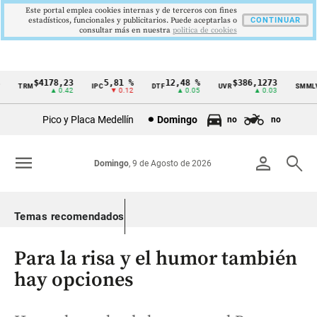
Este portal emplea cookies internas y de terceros con fines
estadísticos, funcionales y publicitarios. Puede aceptarlas o
CONTINUAR
consultar más en nuestra
politica de cookies
$4178,23
5,81 %
12,48 %
$386,1273
$
TRM
IPC
DTF
UVR
SMMLV
Cintillo
▲ 0.42
▼ 0.12
▲ 0.05
▲ 0.03
de
Pico y Placa Medellín
Domingo
no
no
indicadores
económicos
menu
person
search
Domingo
, 9 de Agosto de 2026
Colombia
Temas recomendados
Para la risa y el humor también
hay opciones