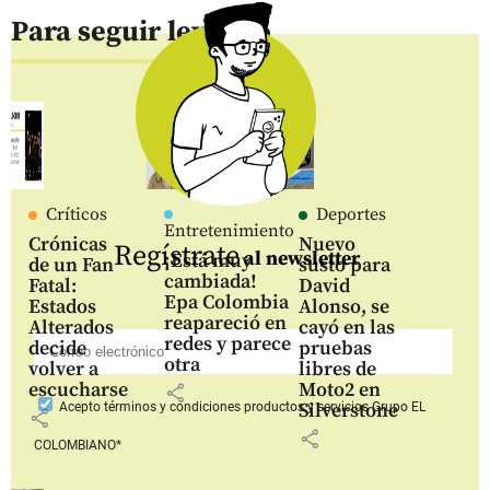
Para seguir leyendo
Críticos
Deportes
Entretenimiento
Crónicas
Nuevo
Regístrate
al newsletter
¡Está muy
de un Fan
susto para
cambiada!
Fatal:
David
Epa Colombia
Estados
Alonso, se
reapareció en
Alterados
cayó en las
redes y parece
decide
pruebas
otra
volver a
libres de
escucharse
Moto2 en
share
Silverstone
Acepto
términos y condiciones productos y servicios
Grupo EL
share
share
COLOMBIANO*