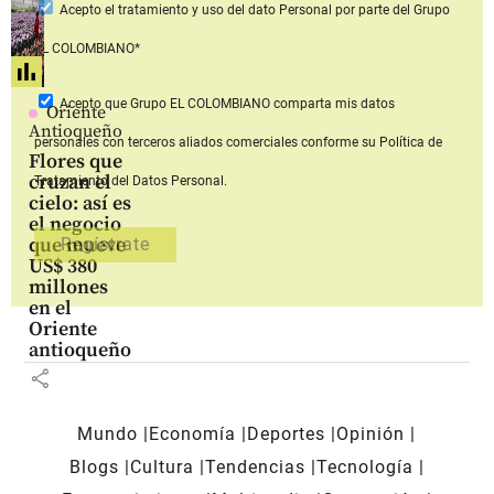
Acepto
el tratamiento y uso del dato Personal
por parte del Grupo
EL COLOMBIANO*
Acepto que Grupo EL COLOMBIANO
comparta mis datos
Oriente
Antioqueño
personales con terceros aliados comerciales
conforme su Política de
Flores que
cruzan el
Tratamiento del Datos Personal.
cielo: así es
el negocio
que mueve
US$ 380
millones
en el
Oriente
antioqueño
share
Mundo
Economía
Deportes
Opinión
Blogs
Cultura
Tendencias
Tecnología