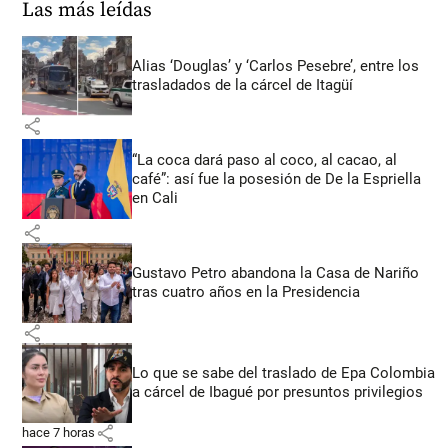
Las más leídas
Alias ‘Douglas’ y ‘Carlos Pesebre’, entre los
trasladados de la cárcel de Itagüí
share
“La coca dará paso al coco, al cacao, al
café”: así fue la posesión de De la Espriella
en Cali
share
Gustavo Petro abandona la Casa de Nariño
tras cuatro años en la Presidencia
share
Lo que se sabe del traslado de Epa Colombia
a cárcel de Ibagué por presuntos privilegios
share
hace 7 horas