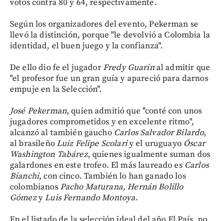
votos contra 80 y 64, respectivamente.
Según los organizadores del evento, Pekerman se
llevó la distinción, porque "le devolvió a Colombia la
identidad, el buen juego y la confianza".
De ello dio fe el jugador
Fredy Guarín
al admitir que
"el profesor fue un gran guía y apareció para darnos
empuje en la Selección".
José Pekerman
, quien admitió que "conté con unos
jugadores comprometidos y en excelente ritmo",
alcanzó al también gaucho
Carlos Salvador Bilardo
,
al brasileño
Luiz Felipe Scolari
y el uruguayo
Óscar
Washington Tabárez
, quienes igualmente suman dos
galardones en este trofeo. El más laureado es
Carlos
Bianchi
, con cinco. También lo han ganado los
colombianos
Pacho Maturana, Hernán Bolillo
Gómez
y
Luis Fernando Montoya.
En el listado de la selección ideal del año El País, no