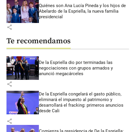
Quiénes son Ana Lucía Pineda y los hijos de
Abelardo de la Espriella, la nueva familia
presidencial
share
Te recomendamos
De la Espriella dio por terminadas las
negociaciones con grupos armados y
anunció megacárceles
share
De la Espriella congelará el gasto público,
eliminará el impuesto al patrimonio y
desarrollará el fracking: primeros anuncios
desde Cali
share
Comienza la presidencia de De la Espriella: