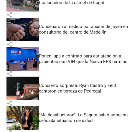
trasladados de la cárcel de Itagüí
share
Condenaron a médico por abusar de joven en
consultorio del centro de Medellín
share
Ponen lupa a contrato para dar atención a
pacientes con VIH que la Nueva EPS terminó
share
Concierto sorpresa: Ryan Castro y Feid
cantaron en terraza de Pedregal
share
“Me desahuciaron”: La Segura habló sobre su
delicada situación de salud