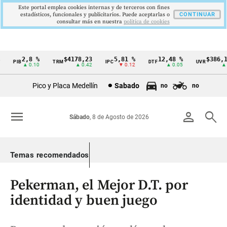
Este portal emplea cookies internas y de terceros con fines
estadísticos, funcionales y publicitarios. Puede aceptarlas o
CONTINUAR
consultar más en nuestra
politica de cookies
2,8 %
$4178,23
5,81 %
12,48 %
$386,12
PIB
TRM
IPC
DTF
UVR
Cintillo
▲ 0.10
▲ 0.42
▼ 0.12
▲ 0.05
▲ 0.
de
Pico y Placa Medellín
Sabado
no
no
indicadores
económicos
menu
person
search
Sábado
, 8 de Agosto de 2026
Colombia
Temas recomendados
Pekerman, el Mejor D.T. por
identidad y buen juego