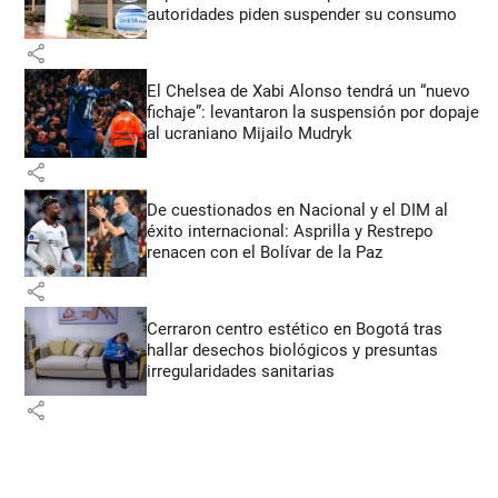
autoridades piden suspender su consumo
share
El Chelsea de Xabi Alonso tendrá un “nuevo
fichaje”: levantaron la suspensión por dopaje
al ucraniano Mijailo Mudryk
share
De cuestionados en Nacional y el DIM al
éxito internacional: Asprilla y Restrepo
renacen con el Bolívar de la Paz
share
Cerraron centro estético en Bogotá tras
hallar desechos biológicos y presuntas
irregularidades sanitarias
share