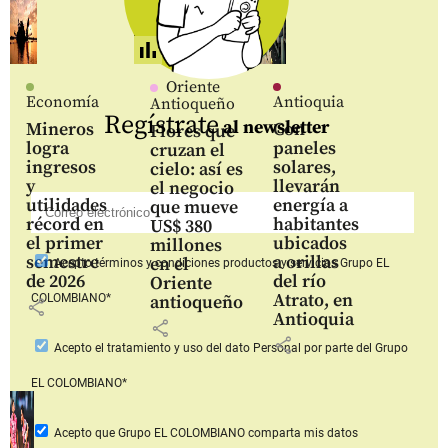
Oriente
Economía
Antioquia
Antioqueño
Regístrate
al newsletter
Mineros
Con
Flores que
logra
paneles
cruzan el
ingresos
solares,
cielo: así es
y
llevarán
el negocio
utilidades
energía a
que mueve
récord en
habitantes
US$ 380
el primer
ubicados
millones
semestre
a orillas
en el
Acepto
términos y condiciones productos y servicios
Grupo EL
de 2026
del río
Oriente
Atrato, en
COLOMBIANO*
antioqueño
share
Antioquia
share
share
Acepto
el tratamiento y uso del dato Personal
por parte del Grupo
EL COLOMBIANO*
Acepto que Grupo EL COLOMBIANO
comparta mis datos