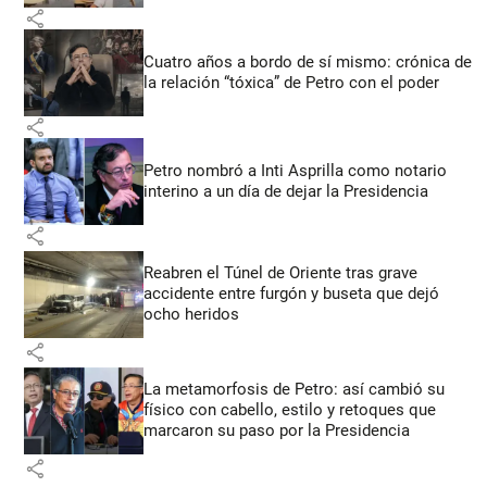
share
Cuatro años a bordo de sí mismo: crónica de
la relación “tóxica” de Petro con el poder
share
Petro nombró a Inti Asprilla como notario
interino a un día de dejar la Presidencia
share
Reabren el Túnel de Oriente tras grave
accidente entre furgón y buseta que dejó
ocho heridos
share
La metamorfosis de Petro: así cambió su
físico con cabello, estilo y retoques que
marcaron su paso por la Presidencia
share