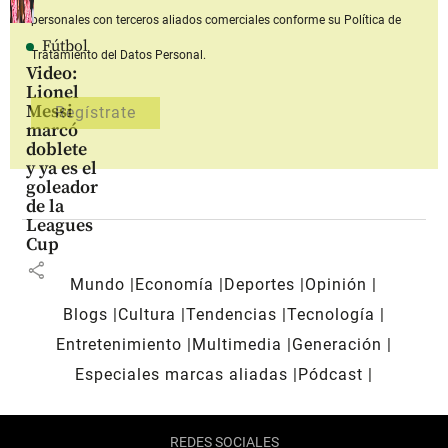
personales con terceros aliados comerciales
conforme su Política de
Fútbol
Tratamiento del Datos Personal.
Video:
Lionel
Messi
marcó
doblete
y ya es el
goleador
de la
Leagues
Cup
share
Mundo
Economía
Deportes
Opinión
Blogs
Cultura
Tendencias
Tecnología
Entretenimiento
Multimedia
Generación
Especiales marcas aliadas
Pódcast
REDES SOCIALES