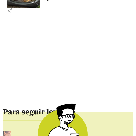
share
Para seguir leyendo