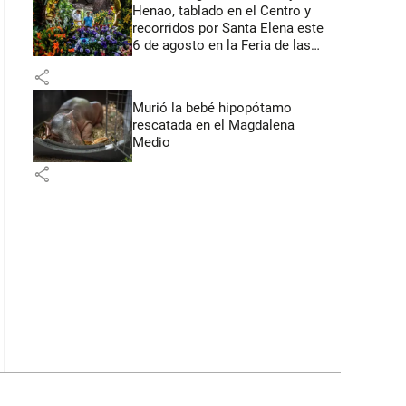
Henao, tablado en el Centro y
recorridos por Santa Elena este
6 de agosto en la Feria de las
Flores
share
Murió la bebé hipopótamo
rescatada en el Magdalena
Medio
share