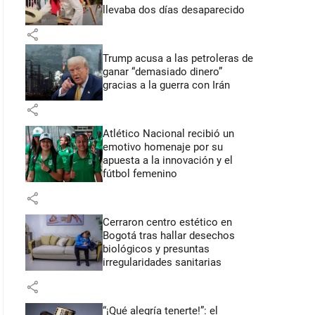
llevaba dos días desaparecido
share
Trump acusa a las petroleras de
ganar “demasiado dinero”
gracias a la guerra con Irán
share
Atlético Nacional recibió un
emotivo homenaje por su
apuesta a la innovación y el
fútbol femenino
share
Cerraron centro estético en
Bogotá tras hallar desechos
biológicos y presuntas
irregularidades sanitarias
share
“¡Qué alegría tenerte!”: el