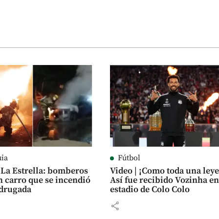
uia
Fútbol
 La Estrella: bomberos
Video | ¡Como toda una ley
 carro que se incendió
Así fue recibido Vozinha en
adrugada
estadio de Colo Colo
share