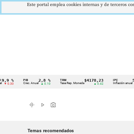
Este portal emplea cookies internas y de terceros con
%
2,8 %
$4178,23
5,81 
PIB
TRM
IPC
Cintillo
Crec. Anual
Tasa Rep. Moneda
Inflación anual
0
▲ 0.10
▲ 0.42
▼ 0.1
de
indicadores
graphic_eq
play_arrow
photo_camera
económicos
Colombia
Temas recomendados