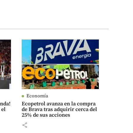
Economía
enda!
Ecopetrol avanza en la compra
 el
de Brava tras adquirir cerca del
25% de sus acciones
share