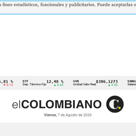
 fines estadísticos, funcionales y publicitarios. Puede aceptarlas
%
12,48 %
$386,1273
DTF
UVR
SMMLV
Dep. Término Fijo
Unidad Valor Real
Salario Mínimo
2
▲ 0.05
▲ 0.03
Viernes
, 7 de Agosto de 2026