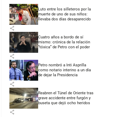
Luto entre los silleteros por la
muerte de uno de sus niños:
llevaba dos días desaparecido
share
Cuatro años a bordo de sí
mismo: crónica de la relación
“tóxica” de Petro con el poder
share
Petro nombró a Inti Asprilla
como notario interino a un día
de dejar la Presidencia
share
Reabren el Túnel de Oriente tras
grave accidente entre furgón y
buseta que dejó ocho heridos
share