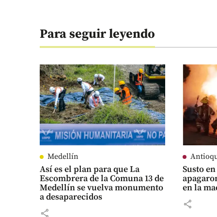
Para seguir leyendo
Medellín
Antioq
Así es el plan para que La
Susto en
Escombrera de la Comuna 13 de
apagaron
Medellín se vuelva monumento
en la m
a desaparecidos
share
share