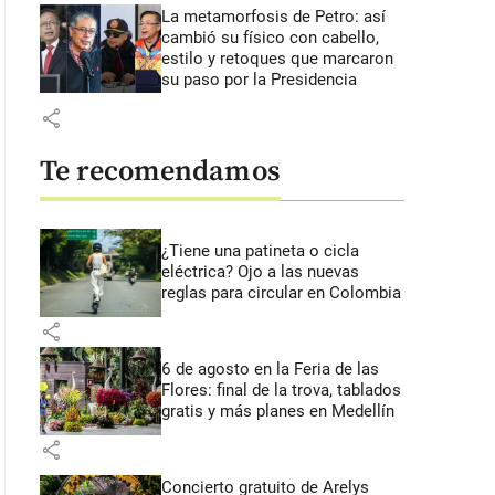
La metamorfosis de Petro: así
cambió su físico con cabello,
estilo y retoques que marcaron
su paso por la Presidencia
share
Te recomendamos
¿Tiene una patineta o cicla
eléctrica? Ojo a las nuevas
reglas para circular en Colombia
share
6 de agosto en la Feria de las
Flores: final de la trova, tablados
gratis y más planes en Medellín
share
Concierto gratuito de Arelys