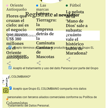
Oriente
Las
Fútbol
Antioqueño
marcas
La pelota
Regístrate
hablan
al newsletter
Flores que
de la
Tierragro:
cruzan el
‘Mano de
la
cielo: así es
Dios’ sale a
empresa
el negocio
subasta:
detrás de
que mueve
¿cuánto
la
US$ 380
vale el
Caminata
millones
histórico
Canina y
en el
balón de
Acepto
términos y condiciones productos y servicios
Grupo EL
de
Oriente
Maradona?
Mascotas
COLOMBIANO*
antioqueño
share
share
share
Acepto
el tratamiento y uso del dato Personal
por parte del Grupo
EL COLOMBIANO*
Acepto que Grupo EL COLOMBIANO
comparta mis datos
personales con terceros aliados comerciales
conforme su Política de
Columnistas
Tratamiento del Datos Personal.