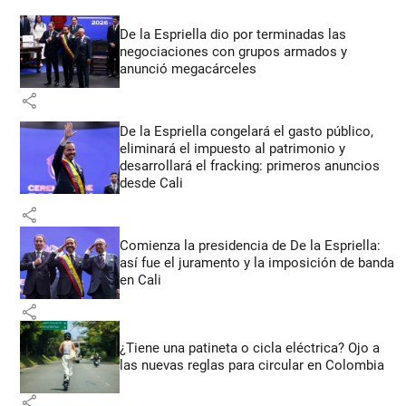
De la Espriella dio por terminadas las
negociaciones con grupos armados y
anunció megacárceles
share
De la Espriella congelará el gasto público,
eliminará el impuesto al patrimonio y
desarrollará el fracking: primeros anuncios
desde Cali
share
Comienza la presidencia de De la Espriella:
así fue el juramento y la imposición de banda
en Cali
share
¿Tiene una patineta o cicla eléctrica? Ojo a
las nuevas reglas para circular en Colombia
share