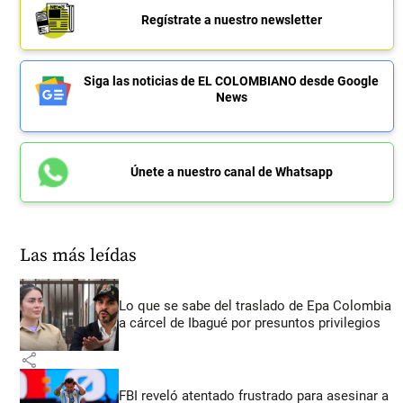
Regístrate a nuestro newsletter
Siga las noticias de EL COLOMBIANO desde Google
News
Únete a nuestro canal de Whatsapp
Las más leídas
Lo que se sabe del traslado de Epa Colombia
a cárcel de Ibagué por presuntos privilegios
share
FBI reveló atentado frustrado para asesinar a