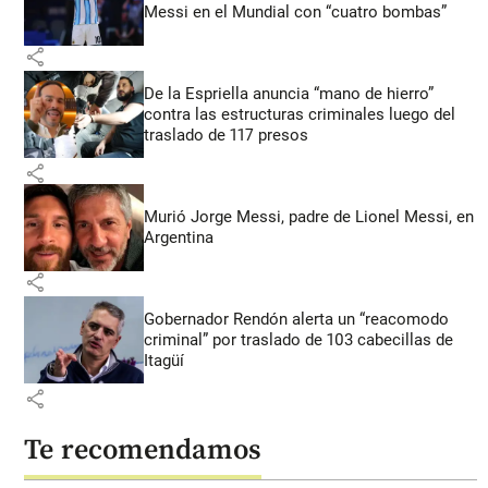
Messi en el Mundial con “cuatro bombas”
share
De la Espriella anuncia “mano de hierro”
contra las estructuras criminales luego del
traslado de 117 presos
share
Murió Jorge Messi, padre de Lionel Messi, en
Argentina
share
Gobernador Rendón alerta un “reacomodo
criminal” por traslado de 103 cabecillas de
Itagüí
share
Te recomendamos