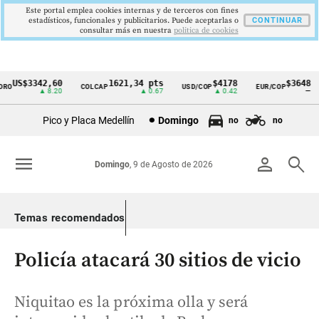
Este portal emplea cookies internas y de terceros con fines
estadísticos, funcionales y publicitarios. Puede aceptarlas o
CONTINUAR
consultar más en nuestra
politica de cookies
US$3342,60
1621,34 pts
$4178
$3648
O
COLCAP
USD/COP
EUR/COP
Cintillo
▲ 8.20
▲ 0.67
▲ 0.42
—
de
Pico y Placa Medellín
Domingo
no
no
indicadores
económicos
menu
person
search
Domingo
, 9 de Agosto de 2026
Colombia
Temas recomendados
Policía atacará 30 sitios de vicio
Niquitao es la próxima olla y será