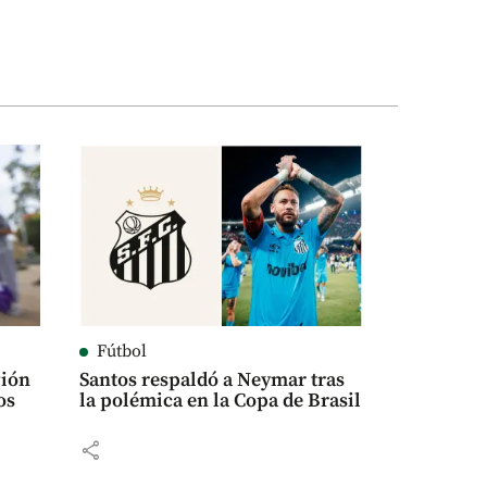
Fútbol
gión
Santos respaldó a Neymar tras
os
la polémica en la Copa de Brasil
share