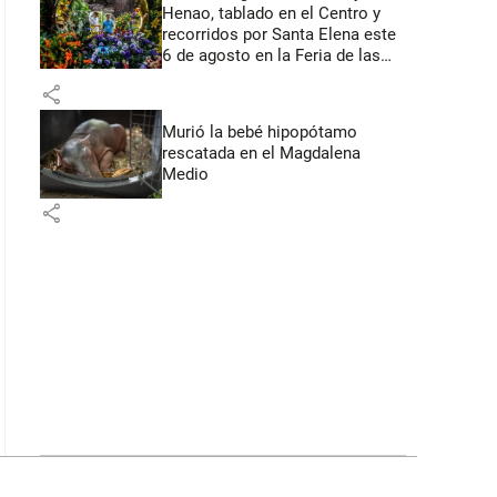
Henao, tablado en el Centro y
recorridos por Santa Elena este
6 de agosto en la Feria de las
Flores
share
Murió la bebé hipopótamo
rescatada en el Magdalena
Medio
share