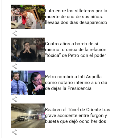
Luto entre los silleteros por la
muerte de uno de sus niños:
llevaba dos días desaparecido
share
Cuatro años a bordo de sí
mismo: crónica de la relación
“tóxica” de Petro con el poder
share
Petro nombró a Inti Asprilla
como notario interino a un día
de dejar la Presidencia
share
Reabren el Túnel de Oriente tras
grave accidente entre furgón y
buseta que dejó ocho heridos
share