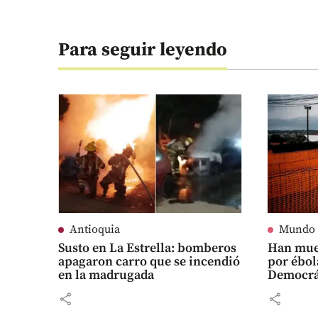
Para seguir leyendo
Antioquia
Mundo
Susto en La Estrella: bomberos
Han mue
apagaron carro que se incendió
por ébol
en la madrugada
Democrá
share
share