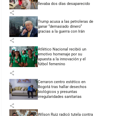
llevaba dos días desaparecido
share
Trump acusa a las petroleras de
ganar “demasiado dinero”
gracias a la guerra con Irán
share
Atlético Nacional recibió un
emotivo homenaje por su
apuesta a la innovación y el
fútbol femenino
share
Cerraron centro estético en
Bogotá tras hallar desechos
biológicos y presuntas
irregularidades sanitarias
share
Wilson Ruiz radicó tutela contra