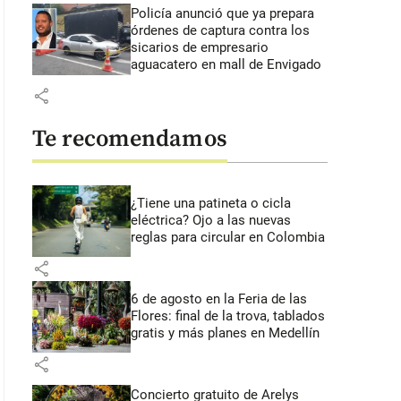
Policía anunció que ya prepara
órdenes de captura contra los
sicarios de empresario
aguacatero en mall de Envigado
share
Te recomendamos
¿Tiene una patineta o cicla
eléctrica? Ojo a las nuevas
reglas para circular en Colombia
share
6 de agosto en la Feria de las
Flores: final de la trova, tablados
gratis y más planes en Medellín
share
Concierto gratuito de Arelys