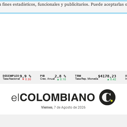
 fines estadísticos, funcionales y publicitarios. Puede aceptarlas
9,9 %
2,8 %
$4178,23
EMPLEO
PIB
TRM
IPC
Nacional
Crec. Anual
Tasa Rep. Moneda
Inflación
▼ 0.30
▲ 0.10
▲ 0.42
Viernes
, 7 de Agosto de 2026