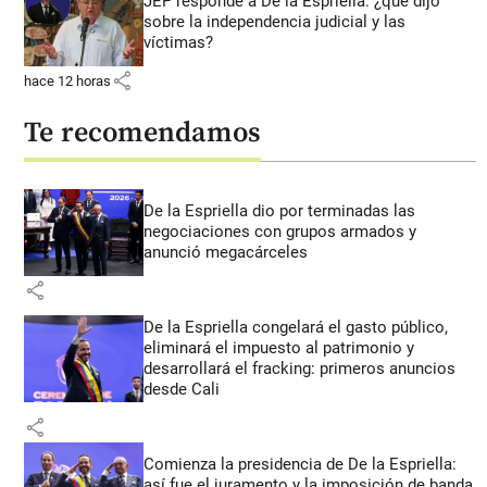
JEP responde a De la Espriella: ¿qué dijo
sobre la independencia judicial y las
víctimas?
share
hace 12 horas
Te recomendamos
De la Espriella dio por terminadas las
negociaciones con grupos armados y
anunció megacárceles
share
De la Espriella congelará el gasto público,
eliminará el impuesto al patrimonio y
desarrollará el fracking: primeros anuncios
desde Cali
share
Comienza la presidencia de De la Espriella:
así fue el juramento y la imposición de banda