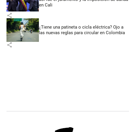
en Cali
share
¿Tiene una patineta o cicla eléctrica? Ojo a
las nuevas reglas para circular en Colombia
share