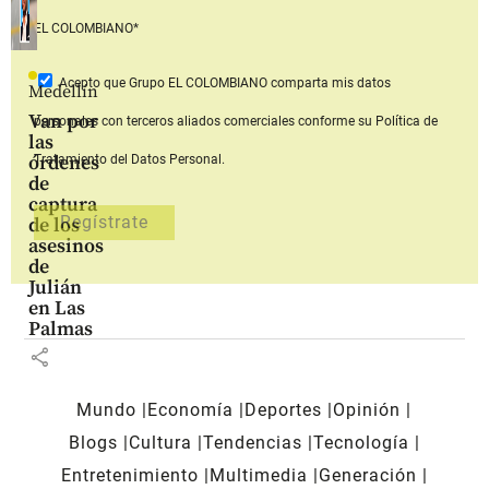
EL COLOMBIANO*
Acepto que Grupo EL COLOMBIANO
comparta mis datos
Medellín
Van por
personales con terceros aliados comerciales
conforme su Política de
las
órdenes
Tratamiento del Datos Personal.
de
captura
de los
asesinos
de
Julián
en Las
Palmas
share
Mundo
Economía
Deportes
Opinión
Blogs
Cultura
Tendencias
Tecnología
Entretenimiento
Multimedia
Generación