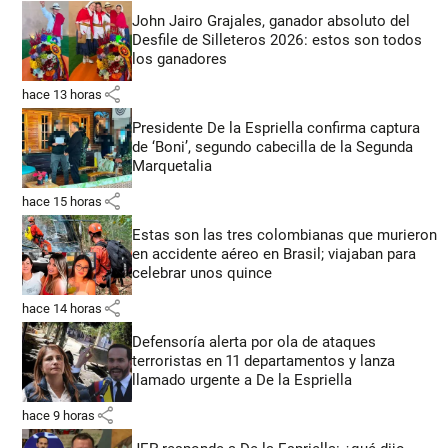
John Jairo Grajales, ganador absoluto del
Desfile de Silleteros 2026: estos son todos
los ganadores
share
hace 13 horas
Presidente De la Espriella confirma captura
de ‘Boni’, segundo cabecilla de la Segunda
Marquetalia
share
hace 15 horas
Estas son las tres colombianas que murieron
en accidente aéreo en Brasil; viajaban para
celebrar unos quince
share
hace 14 horas
Defensoría alerta por ola de ataques
terroristas en 11 departamentos y lanza
llamado urgente a De la Espriella
share
hace 9 horas