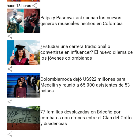
share
hace 13 horas
Paipa y Pasonva, así suenan los nuevos
géneros musicales hechos en Colombia
share
¿Estudiar una carrera tradicional o
convertirse en influencer? El nuevo dilema de
los jóvenes colombianos
share
Colombiamoda dejó US$22 millones para
Medellín y reunió a 65.000 asistentes de 53
países
share
77 familias desplazadas en Briceño por
combates con drones entre el Clan del Golfo
y disidencias
share