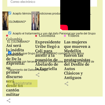
Acepto
términos y condiciones productos y servicios
Grupo EL
COLOMBIANO*
Acepto
el tratamiento y uso del dato Personal
por parte del Grupo
Colombia
Videos
Colombia
Expresidente
Las mujeres
EL COLOMBIANO*
Así será
Uribe llegó a
que mueven a
la inédita
Cali para
Medellín
Acepto que Grupo EL COLOMBIANO
comparta mis datos
posesión
asistir a la
fueron las
de De la
posesión de
protagonistas
personales con terceros aliados comerciales
conforme su Política de
Espriella:
Abelardo de
del Desfile de
su
la Espriella
Autos
Tratamiento del Datos Personal.
primer
Clásicos y
share
discurso
Antiguos
será
share
desde un
cantón
militar
share