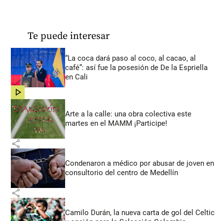
Te puede interesar
“La coca dará paso al coco, al cacao, al
café”: así fue la posesión de De la Espriella
en Cali
share
Arte a la calle: una obra colectiva este
martes en el MAMM ¡Participe!
share
Condenaron a médico por abusar de joven en
consultorio del centro de Medellín
share
Camilo Durán, la nueva carta de gol del Celtic