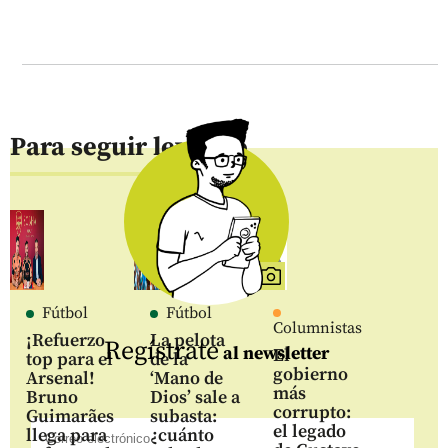
Para seguir leyendo
Fútbol
Fútbol
Columnistas
¡Refuerzo
La pelota
Regístrate
al newsletter
El
top para el
de la
gobierno
Arsenal!
‘Mano de
más
Bruno
Dios’ sale a
corrupto:
Guimarães
subasta:
el legado
llega para
¿cuánto