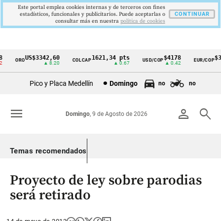
Este portal emplea cookies internas y de terceros con fines
estadísticos, funcionales y publicitarios. Puede aceptarlas o
CONTINUAR
consultar más en nuestra
politica de cookies
US$3342,60
1621,34 pts
$4178
$36
ORO
COLCAP
USD/COP
EUR/COP
Cintillo
▲ 8.20
▲ 0.67
▲ 0.42
de
Pico y Placa Medellín
Domingo
no
no
indicadores
económicos
menu
person
search
Domingo
, 9 de Agosto de 2026
Colombia
Temas recomendados
Proyecto de ley sobre parodias
será retirado