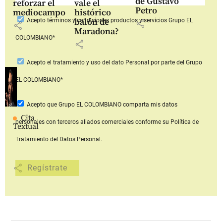
de Gustavo
reforzar el
vale el
Petro
mediocampo
histórico
balón de
Acepto
términos y condiciones productos y servicios
Grupo EL
share
share
Maradona?
COLOMBIANO*
share
Acepto
el tratamiento y uso del dato Personal
por parte del Grupo
EL COLOMBIANO*
Acepto que Grupo EL COLOMBIANO
comparta mis datos
Cita
personales con terceros aliados comerciales
conforme su Política de
Textual
Tratamiento del Datos Personal.
share