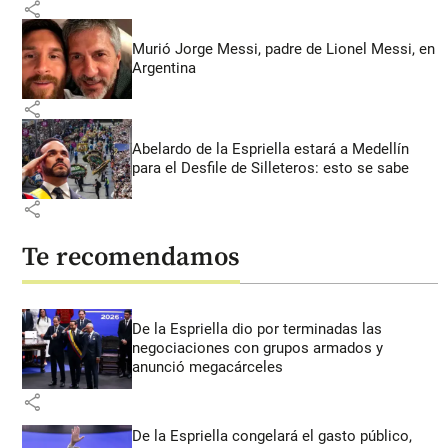
share
Murió Jorge Messi, padre de Lionel Messi, en
Argentina
share
Abelardo de la Espriella estará a Medellín
para el Desfile de Silleteros: esto se sabe
share
Te recomendamos
De la Espriella dio por terminadas las
negociaciones con grupos armados y
anunció megacárceles
share
De la Espriella congelará el gasto público,