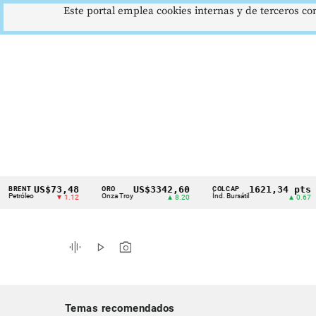
Este portal emplea cookies internas y de terceros con
US$73,48
US$3342,60
1621,34 pts
T
ORO
COLCAP
US
Cintillo
eo
Onza Troy
Índ. Bursátil
Dól
▼ 1.12
▲ 8.20
▲ 0.67
de
indicadores
graphic_eq
play_arrow
photo_camera
económicos
Colombia
Temas recomendados