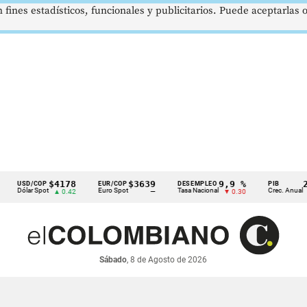
 fines estadísticos, funcionales y publicitarios. Puede aceptarlas
$4178
$3639
9,9 %
2,8 %
D/COP
EUR/COP
DESEMPLEO
PIB
ar Spot
Euro Spot
Tasa Nacional
Crec. Anual
▲ 0.42
—
▼ 0.30
▲ 0.10
Sábado
, 8 de Agosto de 2026