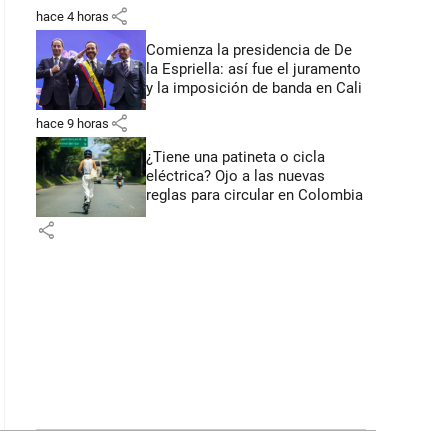
primeros anuncios desde Cali
share
hace 4 horas
Comienza la presidencia de De
la Espriella: así fue el juramento
y la imposición de banda en Cali
share
hace 9 horas
¿Tiene una patineta o cicla
eléctrica? Ojo a las nuevas
reglas para circular en Colombia
share