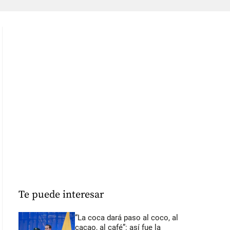
Te puede interesar
“La coca dará paso al coco, al
cacao, al café”: así fue la