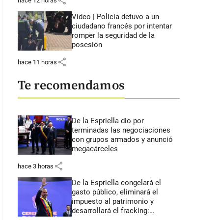
share
hace 12 horas
Video | Policía detuvo a un
ciudadano francés por intentar
romper la seguridad de la
posesión
share
hace 11 horas
Te recomendamos
De la Espriella dio por
terminadas las negociaciones
con grupos armados y anunció
megacárceles
share
hace 3 horas
De la Espriella congelará el
gasto público, eliminará el
impuesto al patrimonio y
desarrollará el fracking: