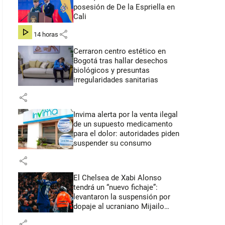
posesión de De la Espriella en
Cali
share
hace 14 horas
Cerraron centro estético en
Bogotá tras hallar desechos
biológicos y presuntas
irregularidades sanitarias
share
Invima alerta por la venta ilegal
de un supuesto medicamento
para el dolor: autoridades piden
suspender su consumo
share
El Chelsea de Xabi Alonso
tendrá un “nuevo fichaje”:
levantaron la suspensión por
dopaje al ucraniano Mijailo
Mudryk
share