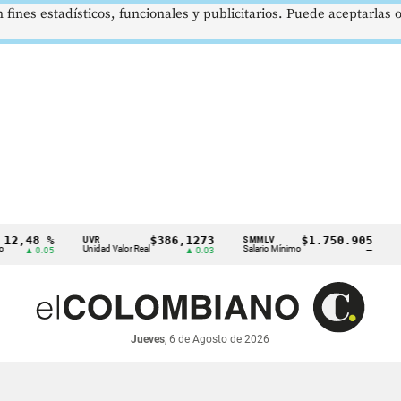
 fines estadísticos, funcionales y publicitarios. Puede aceptarlas
8 %
$386,1273
$1.750.905
UVR
SMMLV
BRENT
Unidad Valor Real
Salario Mínimo
Petróleo
0.05
▲ 0.03
—
Jueves
, 6 de Agosto de 2026