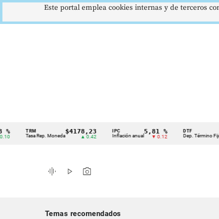
Este portal emplea cookies internas y de terceros con
$4178,23
5,81 %
12,4
TRM
IPC
DTF
Cintillo
Tasa Rep. Moneda
Inflación anual
Dep. Término Fijo
▲ 0.42
▼ 0.12
▲ 
de
indicadores
graphic_eq
play_arrow
photo_camera
económicos
Colombia
Temas recomendados