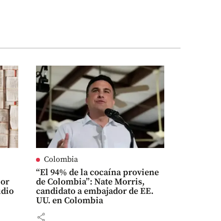
Colombia
,
“El 94% de la cocaína proviene
por
de Colombia”: Nate Morris,
udio
candidato a embajador de EE.
UU. en Colombia
share