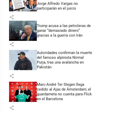
Jorge Alfredo Vargas no
participarán en el juicio
share
Trump acusa a las petroleras de
ganar “demasiado dinero”
gracias a la guerra con Irán
share
Autoridades confirman la muerte
del famoso alpinista Nirmal
Purja, tras una avalancha en
Pakistán
share
Marc-André Ter Stegen llega
cedido al Ajax de Ámsterdam; el
guardameta no cuenta para Flick
en el Barcelona
share