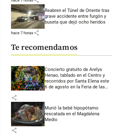
share
hace 7 horas
Reabren el Túnel de Oriente tras
grave accidente entre furgón y
buseta que dejó ocho heridos
share
hace 7 horas
Te recomendamos
Concierto gratuito de Arelys
Henao, tablado en el Centro y
recorridos por Santa Elena este
6 de agosto en la Feria de las
Flores
share
Murió la bebé hipopótamo
rescatada en el Magdalena
Medio
share