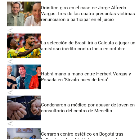
Drástico giro en el caso de Jorge Alfredo
Vargas: tres de las cuatro presuntas víctimas
renunciaron a participar en el juicio
share
La selección de Brasil irá a Calcuta a jugar un
amistoso inédito contra India en octubre
share
Habrá mano a mano entre Herbert Vargas y
Posada en ‘Sírvalo pues de feria’
share
Condenaron a médico por abusar de joven en
consultorio del centro de Medellín
share
Cerraron centro estético en Bogotá tras