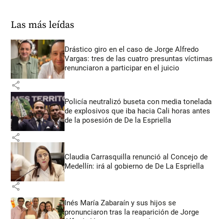
Las más leídas
Drástico giro en el caso de Jorge Alfredo
Vargas: tres de las cuatro presuntas víctimas
renunciaron a participar en el juicio
share
Policía neutralizó buseta con media tonelada
de explosivos que iba hacia Cali horas antes
de la posesión de De la Espriella
share
Claudia Carrasquilla renunció al Concejo de
Medellín: irá al gobierno de De La Espriella
share
Inés María Zabaraín y sus hijos se
pronunciaron tras la reaparición de Jorge