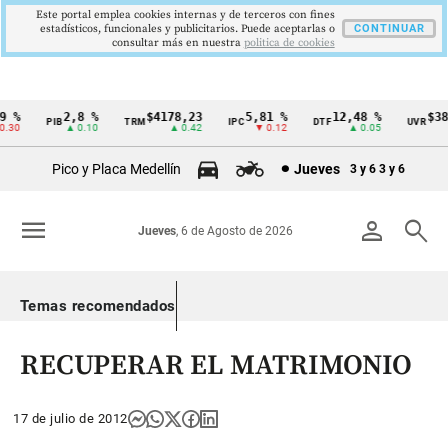
Este portal emplea cookies internas y de terceros con fines
estadísticos, funcionales y publicitarios. Puede aceptarlas o
CONTINUAR
consultar más en nuestra
politica de cookies
 %
2,8 %
$4178,23
5,81 %
12,48 %
$386
PIB
TRM
IPC
DTF
UVR
Cintillo
30
▲ 0.10
▲ 0.42
▼ 0.12
▲ 0.05
de
Pico y Placa Medellín
Jueves
3 y 6
3 y 6
indicadores
económicos
menu
person
search
Jueves
, 6 de Agosto de 2026
Colombia
Temas recomendados
RECUPERAR EL MATRIMONIO
17 de julio de 2012