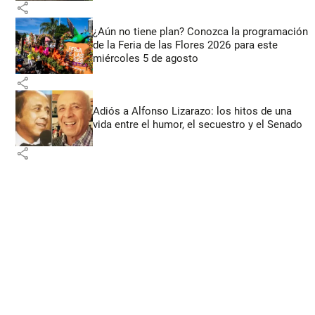
share
¿Aún no tiene plan? Conozca la programación
de la Feria de las Flores 2026 para este
miércoles 5 de agosto
share
Adiós a Alfonso Lizarazo: los hitos de una
vida entre el humor, el secuestro y el Senado
share