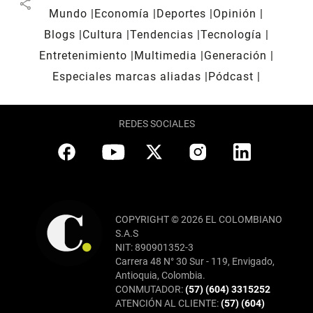
share
Mundo
Economía
Deportes
Opinión
Blogs
Cultura
Tendencias
Tecnología
Entretenimiento
Multimedia
Generación
Especiales marcas aliadas
Pódcast
REDES SOCIALES
COPYRIGHT © 2026 EL COLOMBIANO
S.A.S
NIT: 890901352-3
Carrera 48 N° 30 Sur - 119, Envigado,
Antioquia, Colombia.
CONMUTADOR:
(57) (604) 3315252
ATENCIÓN AL CLIENTE:
(57) (604)