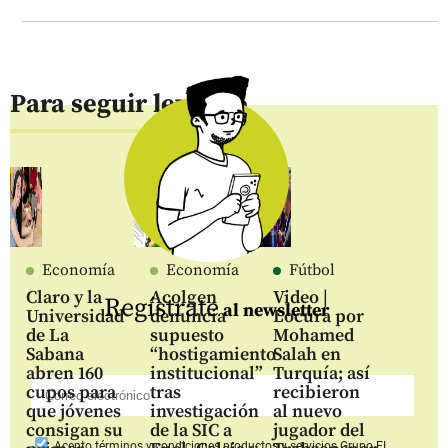
Para seguir leyendo
Economía
Economía
Fútbol
Claro y la
Acolgen
Video |
Regístrate
al newsletter
Universidad
denuncia
Locura por
de La
supuesto
Mohamed
Sabana
“hostigamiento
Salah en
abren 160
institucional”
Turquía; así
cupos para
tras
recibieron
que jóvenes
investigación
al nuevo
consigan su
de la SIC a
jugador del
Acepto
términos y condiciones productos y servicios
Grupo EL