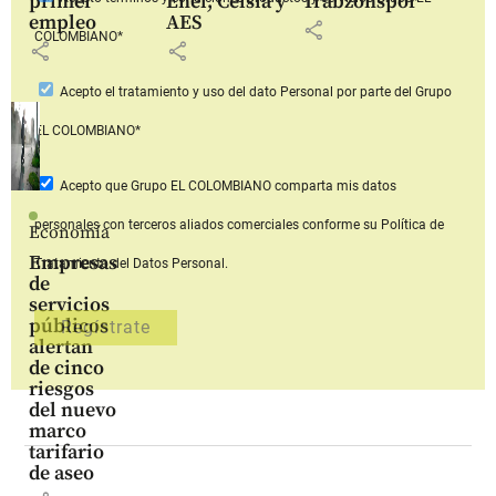
primer
Enel, Celsia y
Trabzonspor
empleo
AES
share
COLOMBIANO*
share
share
Acepto
el tratamiento y uso del dato Personal
por parte del Grupo
EL COLOMBIANO*
Acepto que Grupo EL COLOMBIANO
comparta mis datos
personales con terceros aliados comerciales
conforme su Política de
Economía
Empresas
Tratamiento del Datos Personal.
de
servicios
públicos
alertan
de cinco
riesgos
del nuevo
marco
tarifario
de aseo