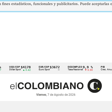
 fines estadísticos, funcionales y publicitarios. Puede aceptarlas
$4178
$3672
9,9 %
2,8
USD/COP
EUR/COP
DESEMPLEO
PIB
Dólar Spot
Euro Spot
Tasa Nacional
Crec. Anual
▲ 0.42
—
▼ 0.30
▲ 0.
Viernes
, 7 de Agosto de 2026