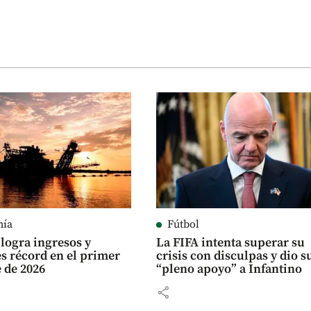
mía
Fútbol
logra ingresos y
La FIFA intenta superar su
es récord en el primer
crisis con disculpas y dio s
 de 2026
“pleno apoyo” a Infantino
share