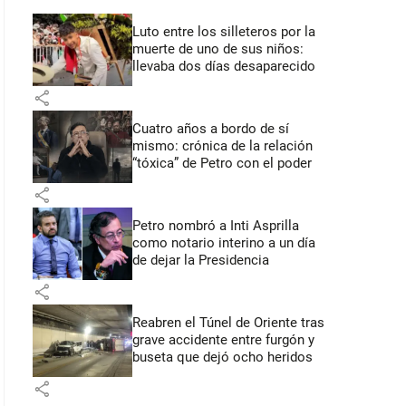
Luto entre los silleteros por la
muerte de uno de sus niños:
llevaba dos días desaparecido
share
Cuatro años a bordo de sí
mismo: crónica de la relación
“tóxica” de Petro con el poder
share
Petro nombró a Inti Asprilla
como notario interino a un día
de dejar la Presidencia
share
Reabren el Túnel de Oriente tras
grave accidente entre furgón y
buseta que dejó ocho heridos
share