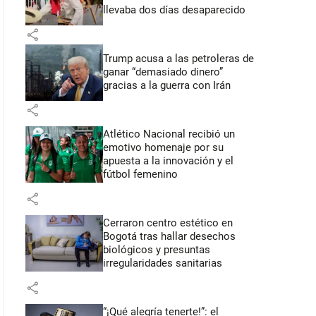
llevaba dos días desaparecido
share
Trump acusa a las petroleras de
ganar “demasiado dinero”
gracias a la guerra con Irán
share
Atlético Nacional recibió un
emotivo homenaje por su
apuesta a la innovación y el
fútbol femenino
share
Cerraron centro estético en
Bogotá tras hallar desechos
biológicos y presuntas
irregularidades sanitarias
share
“¡Qué alegría tenerte!”: el