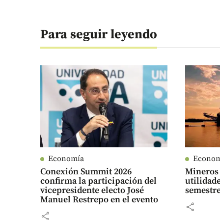
Para seguir leyendo
Economía
Econo
Conexión Summit 2026
Mineros 
confirma la participación del
utilidad
vicepresidente electo José
semestre
Manuel Restrepo en el evento
share
share