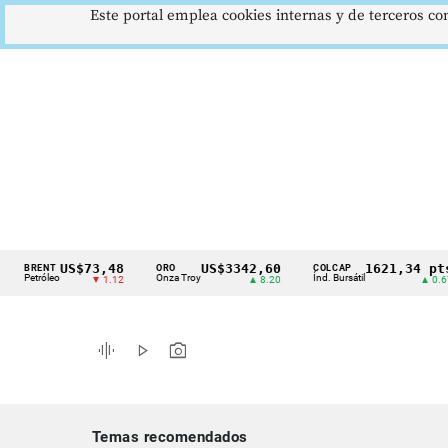
Este portal emplea cookies internas y de terceros con
US$73,48
US$3342,60
1621,34 pts
ENT
ORO
COLCAP
Cintillo
tróleo
Onza Troy
Índ. Bursátil
▼ 1.12
▲ 8.20
▲ 0.67
de
indicadores
graphic_eq
play_arrow
photo_camera
económicos
Colombia
Temas recomendados