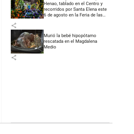
Henao, tablado en el Centro y
recorridos por Santa Elena este
6 de agosto en la Feria de las
Flores
share
Murió la bebé hipopótamo
rescatada en el Magdalena
Medio
share