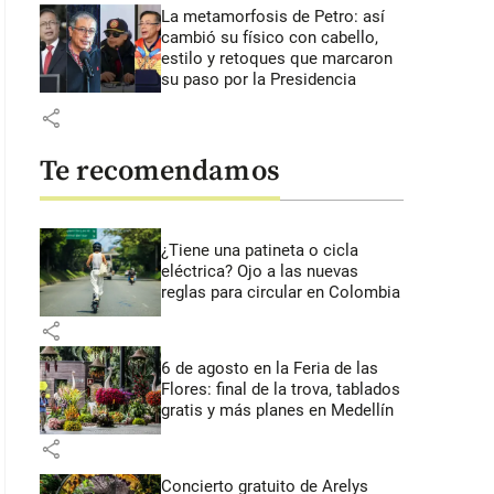
La metamorfosis de Petro: así
cambió su físico con cabello,
estilo y retoques que marcaron
su paso por la Presidencia
share
Te recomendamos
¿Tiene una patineta o cicla
eléctrica? Ojo a las nuevas
reglas para circular en Colombia
share
6 de agosto en la Feria de las
Flores: final de la trova, tablados
gratis y más planes en Medellín
share
Concierto gratuito de Arelys