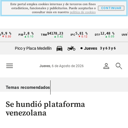
Este portal emplea cookies internas y de terceros con fines
estadísticos, funcionales y publicitarios. Puede aceptarlas o
CONTINUAR
consultar más en nuestra
politica de cookies
,9 %
2,8 %
$4178,23
5,81 %
12,48 %
$3
PIB
TRM
IPC
DTF
UVR
Cintillo
 0.30
▲ 0.10
▲ 0.42
▼ 0.12
▲ 0.05
de
Pico y Placa Medellín
Jueves
3 y 6
3 y 6
indicadores
económicos
menu
person
search
Jueves
, 6 de Agosto de 2026
Colombia
Temas recomendados
Se hundió plataforma
venezolana