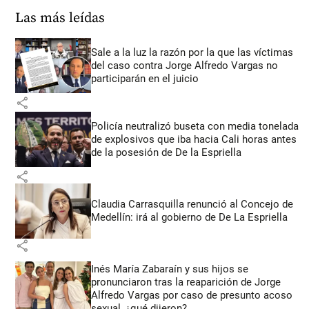
Las más leídas
Sale a la luz la razón por la que las víctimas
del caso contra Jorge Alfredo Vargas no
participarán en el juicio
share
Policía neutralizó buseta con media tonelada
de explosivos que iba hacia Cali horas antes
de la posesión de De la Espriella
share
Claudia Carrasquilla renunció al Concejo de
Medellín: irá al gobierno de De La Espriella
share
Inés María Zabaraín y sus hijos se
pronunciaron tras la reaparición de Jorge
Alfredo Vargas por caso de presunto acoso
sexual, ¿qué dijeron?