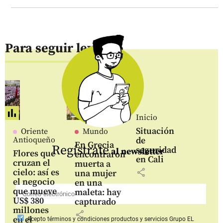
Para seguir leyendo
Inicio
Situación
Oriente
Mundo
Antioqueño
de
En Grecia
Regístrate
seguridad
al newsletter
Flores que
encontraron
en Cali
cruzan el
muerta a
share
cielo: así es
una mujer
el negocio
en una
que mueve
maleta: hay
US$ 380
capturado
millones
share
en el
Acepto
términos y condiciones productos y servicios
Grupo EL