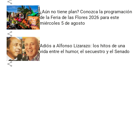
share
¿Aún no tiene plan? Conozca la programación
de la Feria de las Flores 2026 para este
miércoles 5 de agosto
share
Adiós a Alfonso Lizarazo: los hitos de una
vida entre el humor, el secuestro y el Senado
share