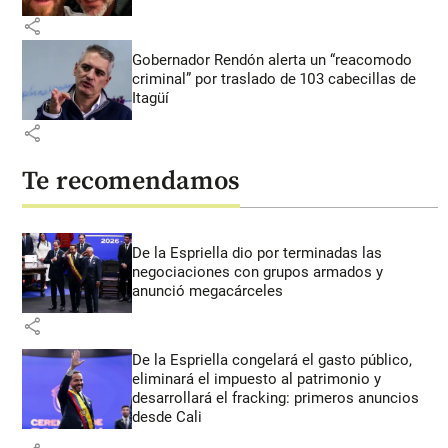
share
Gobernador Rendón alerta un “reacomodo
criminal” por traslado de 103 cabecillas de
Itagüí
share
Te recomendamos
De la Espriella dio por terminadas las
negociaciones con grupos armados y
anunció megacárceles
share
De la Espriella congelará el gasto público,
eliminará el impuesto al patrimonio y
desarrollará el fracking: primeros anuncios
desde Cali