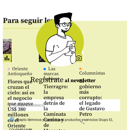
Para seguir leyendo
Oriente
Las
Columnistas
Antioqueño
marcas
Regístrate
hablan
al newsletter
El
Flores que
Tierragro:
gobierno
cruzan el
la
más
cielo: así es
empresa
corrupto:
el negocio
detrás de
el legado
que mueve
la
de Gustavo
US$ 380
Caminata
Petro
millones
Canina y
en el
Acepto
términos y condiciones productos y servicios
Grupo EL
share
de
Oriente