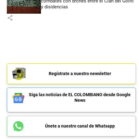
combates con drones entre el Clan del Golfo
y disidencias
share
Regístrate a nuestro newsletter
Siga las noticias de EL COLOMBIANO desde Google
News
Únete a nuestro canal de Whatsapp