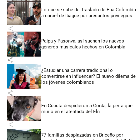
Lo que se sabe del traslado de Epa Colombia
a cárcel de Ibagué por presuntos privilegios
share
Paipa y Pasonva, así suenan los nuevos
géneros musicales hechos en Colombia
share
¿Estudiar una carrera tradicional o
convertirse en influencer? El nuevo dilema de
los jóvenes colombianos
share
En Cúcuta despidieron a Gorda, la perra que
murió en el atentado del Eln
share
77 familias desplazadas en Briceño por