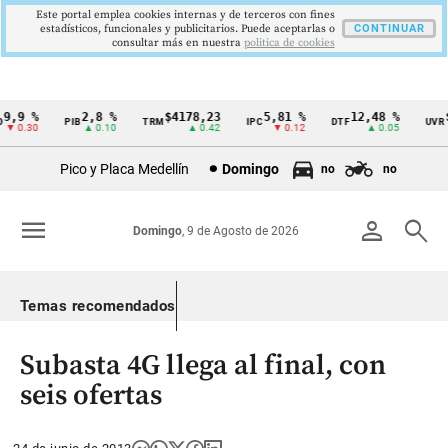
Este portal emplea cookies internas y de terceros con fines
estadísticos, funcionales y publicitarios. Puede aceptarlas o
CONTINUAR
consultar más en nuestra
politica de cookies
,9 %
2,8 %
$4178,23
5,81 %
12,48 %
$3
PIB
TRM
IPC
DTF
UVR
Cintillo
 0.30
▲ 0.10
▲ 0.42
▼ 0.12
▲ 0.05
de
Pico y Placa Medellín
Domingo
no
no
indicadores
económicos
menu
person
search
Domingo
, 9 de Agosto de 2026
Colombia
Temas recomendados
Subasta 4G llega al final, con
seis ofertas