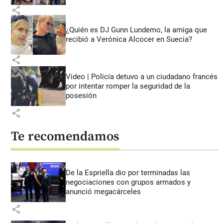
share
¿Quién es DJ Gunn Lundemo, la amiga que
recibió a Verónica Alcocer en Suecia?
share
Video | Policía detuvo a un ciudadano francés
por intentar romper la seguridad de la
posesión
share
Te recomendamos
De la Espriella dio por terminadas las
negociaciones con grupos armados y
anunció megacárceles
share