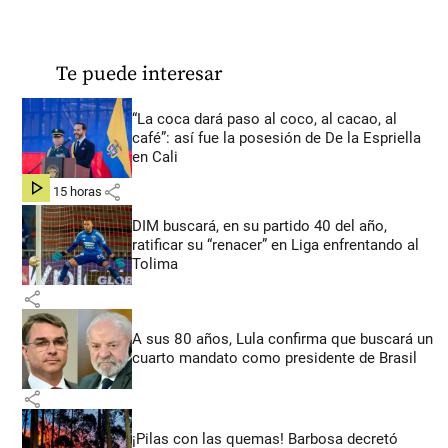
Te puede interesar
“La coca dará paso al coco, al cacao, al
café”: así fue la posesión de De la Espriella
en Cali
share
hace 15 horas
DIM buscará, en su partido 40 del año,
ratificar su “renacer” en Liga enfrentando al
Tolima
share
A sus 80 años, Lula confirma que buscará un
cuarto mandato como presidente de Brasil
share
¡Pilas con las quemas! Barbosa decretó