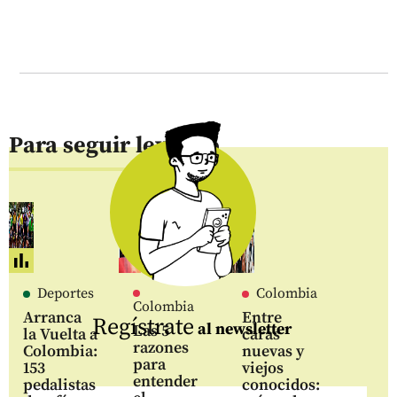
Para seguir leyendo
Deportes
Colombia
Colombia
Arranca
Entre
Regístrate
al newsletter
Las 5
la Vuelta a
caras
razones
Colombia:
nuevas y
para
153
viejos
entender
pedalistas
conocidos: