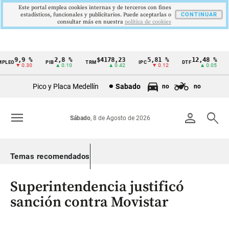
Este portal emplea cookies internas y de terceros con fines
estadísticos, funcionales y publicitarios. Puede aceptarlas o
CONTINUAR
consultar más en nuestra
politica de cookies
9,9 %
2,8 %
$4178,23
5,81 %
12,48 %
LEO
PIB
TRM
IPC
DTF
U
Cintillo
▼ 0.30
▲ 0.10
▲ 0.42
▼ 0.12
▲ 0.05
de
Pico y Placa Medellín
Sabado
no
no
indicadores
económicos
menu
person
search
Sábado
, 8 de Agosto de 2026
Colombia
Temas recomendados
Superintendencia justificó
sanción contra Movistar