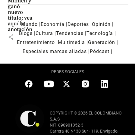
Múnich y
ganó
nuevo
título; vea
aquí la
Mundo
Economía
Deportes
Opinión
anotación
Blogs
Cultura
Tendencias
Tecnología
share
Entretenimiento
Multimedia
Generación
Especiales marcas aliadas
Pódcast
REDES SOCIALES
COPYRIGHT © 2026 EL COLOMBIANO
S.A.S
NIT: 890901352-3
Carrera 48 N° 30 Sur - 119, Envigado,