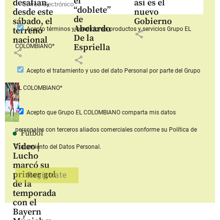
el
desafían,
así es el
“doblete”
desde este
nuevo
de
sábado, el
Gobierno
Abelardo
terreno
Acepto
términos y condiciones productos y servicios
Grupo EL
share
De la
nacional
Espriella
COLOMBIANO*
share
share
Acepto
el tratamiento y uso del dato Personal
por parte del Grupo
EL COLOMBIANO*
Acepto que Grupo EL COLOMBIANO
comparta mis datos
personales con terceros aliados comerciales
conforme su Política de
Fútbol
Video |
Tratamiento del Datos Personal.
Lucho
marcó su
primer gol
de la
temporada
con el
Bayern