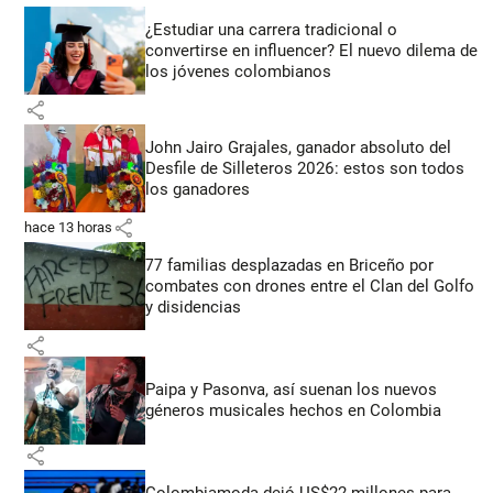
¿Estudiar una carrera tradicional o
convertirse en influencer? El nuevo dilema de
los jóvenes colombianos
share
John Jairo Grajales, ganador absoluto del
Desfile de Silleteros 2026: estos son todos
los ganadores
share
hace 13 horas
77 familias desplazadas en Briceño por
combates con drones entre el Clan del Golfo
y disidencias
share
Paipa y Pasonva, así suenan los nuevos
géneros musicales hechos en Colombia
share
Colombiamoda dejó US$22 millones para