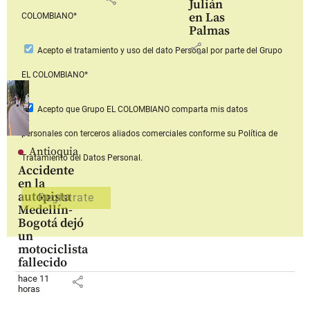
Julián
en Las
COLOMBIANO*
Palmas
share
Acepto
el tratamiento y uso del dato Personal
por parte del Grupo
EL COLOMBIANO*
Acepto que Grupo EL COLOMBIANO
comparta mis datos
personales con terceros aliados comerciales
conforme su Política de
Antioquia
Tratamiento del Datos Personal.
Accidente
en la
autopista
Medellín-
Bogotá dejó
un
motociclista
fallecido
hace 11
share
horas