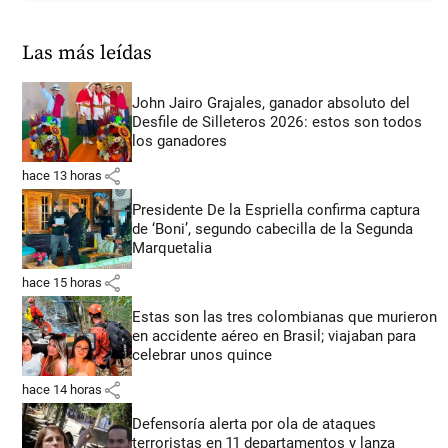
Las más leídas
John Jairo Grajales, ganador absoluto del
Desfile de Silleteros 2026: estos son todos
los ganadores
share
hace 13 horas
Presidente De la Espriella confirma captura
de ‘Boni’, segundo cabecilla de la Segunda
Marquetalia
share
hace 15 horas
Estas son las tres colombianas que murieron
en accidente aéreo en Brasil; viajaban para
celebrar unos quince
share
hace 14 horas
Defensoría alerta por ola de ataques
terroristas en 11 departamentos y lanza