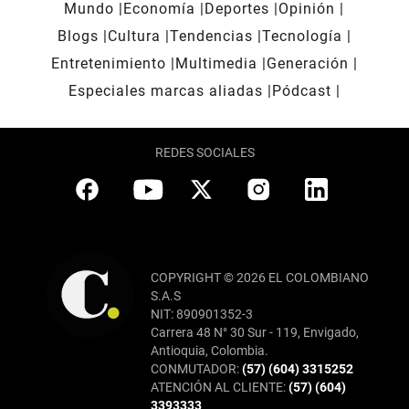
Mundo
Economía
Deportes
Opinión
Blogs
Cultura
Tendencias
Tecnología
Entretenimiento
Multimedia
Generación
Especiales marcas aliadas
Pódcast
REDES SOCIALES
COPYRIGHT © 2026 EL COLOMBIANO
S.A.S
NIT: 890901352-3
Carrera 48 N° 30 Sur - 119, Envigado,
Antioquia, Colombia.
CONMUTADOR:
(57) (604) 3315252
ATENCIÓN AL CLIENTE:
(57) (604)
3393333