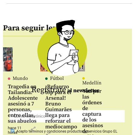
Para seguir leyendo
Mundo
Fútbol
Medellín
Tragedia en
¡Refuerzo
Regístrate
al newsletter
Van por
Tailandia:
top para el
las
Adolescente
Arsenal!
órdenes
asesinó a 7
Bruno
de
personas,
Guimarães
captura
entre ellas,
llega para
de los
sus abuelos
reforzar el
asesinos
mediocampo
hace 11
share
de
Acepto
términos y condiciones productos y servicios
Grupo EL
horas
share