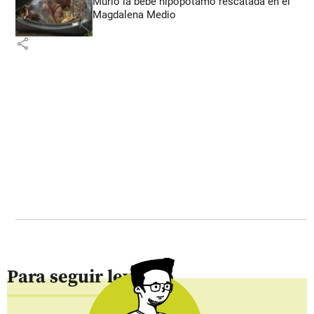
Murió la bebé hipopótamo rescatada en el
Magdalena Medio
share
Para seguir leyendo