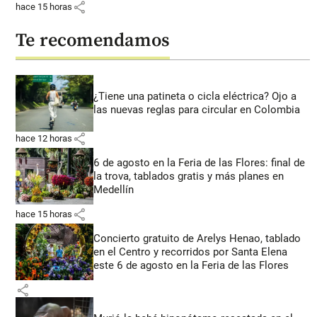
share
hace 15 horas
Te recomendamos
¿Tiene una patineta o cicla eléctrica? Ojo a
las nuevas reglas para circular en Colombia
share
hace 12 horas
6 de agosto en la Feria de las Flores: final de
la trova, tablados gratis y más planes en
Medellín
share
hace 15 horas
Concierto gratuito de Arelys Henao, tablado
en el Centro y recorridos por Santa Elena
este 6 de agosto en la Feria de las Flores
share