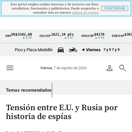
Este portal emplea cookies internas y de terceros con fines
estadísticos, funcionales y publicitarios. Puede aceptarlas o
CONTINUAR
consultar más en nuestra
politica de cookies
US$3342,60
1621,34 pts
$4178
$3672
ORO
COLCAP
USD/COP
EUR/COP
Cintillo
▲ 8.20
▲ 0.67
▲ 0.42
—
de
Pico y Placa Medellín
Viernes
7 y 9
7 y 9
indicadores
económicos
menu
person
search
Viernes
, 7 de Agosto de 2026
Colombia
Temas recomendados
Tensión entre E.U. y Rusia por
historia de espías