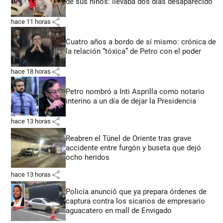
de sus niños: llevaba dos días desaparecido
share
hace 11 horas
Cuatro años a bordo de sí mismo: crónica de
la relación “tóxica” de Petro con el poder
share
hace 18 horas
Petro nombró a Inti Asprilla como notario
interino a un día de dejar la Presidencia
share
hace 13 horas
Reabren el Túnel de Oriente tras grave
accidente entre furgón y buseta que dejó
ocho heridos
share
hace 13 horas
Policía anunció que ya prepara órdenes de
captura contra los sicarios de empresario
aguacatero en mall de Envigado