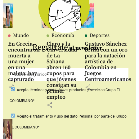
Mundo
Economía
Deportes
En Grecia
Claro y la
Gustavo Sánchez
Regístrate
al newsletter
encontraron
Universidad
brilla con un oro
muerta a
de La
para la natación
una mujer
Sabana
artística de
en una
abren 160
Colombia en
maleta: hay
cupos para
Juegos
capturado
que jóvenes
Centroamericanos
consigan su
share
share
primer
Acepto
términos y condiciones productos y servicios
Grupo EL
empleo
COLOMBIANO*
share
Acepto
el tratamiento y uso del dato Personal
por parte del Grupo
EL COLOMBIANO*