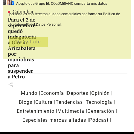
Acepto que Grupo EL COLOMBIANO
comparta mis datos
Colombia
personales con terceros aliados comerciales
conforme su Política de
Para el 2 de
septiembre
Tratamiento del Datos Personal.
quedó
indagatoria
a Gloria
Arizabaleta
por
maniobras
para
suspender
a Petro
share
Mundo
Economía
Deportes
Opinión
Blogs
Cultura
Tendencias
Tecnología
Entretenimiento
Multimedia
Generación
Especiales marcas aliadas
Pódcast