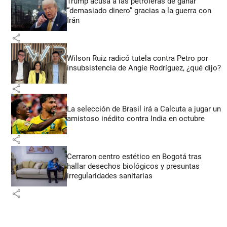
Trump acusa a las petroleras de ganar
“demasiado dinero” gracias a la guerra con
Irán
share
Wilson Ruiz radicó tutela contra Petro por
insubsistencia de Angie Rodríguez, ¿qué dijo?
share
La selección de Brasil irá a Calcuta a jugar un
amistoso inédito contra India en octubre
share
Cerraron centro estético en Bogotá tras
hallar desechos biológicos y presuntas
irregularidades sanitarias
share