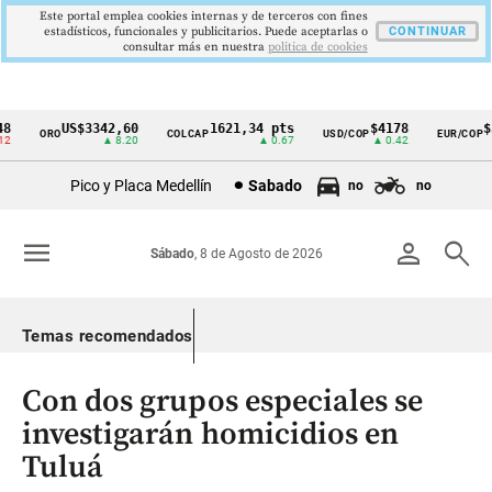
Este portal emplea cookies internas y de terceros con fines
estadísticos, funcionales y publicitarios. Puede aceptarlas o
CONTINUAR
consultar más en nuestra
politica de cookies
US$3342,60
1621,34 pts
$4178
$3
ORO
COLCAP
USD/COP
EUR/COP
Cintillo
▲ 8.20
▲ 0.67
▲ 0.42
de
Pico y Placa Medellín
Sabado
no
no
indicadores
económicos
menu
person
search
Sábado
, 8 de Agosto de 2026
Colombia
Temas recomendados
Con dos grupos especiales se
investigarán homicidios en
Tuluá