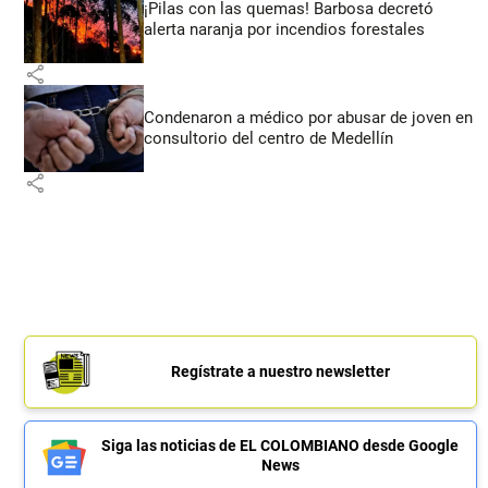
¡Pilas con las quemas! Barbosa decretó
alerta naranja por incendios forestales
share
Condenaron a médico por abusar de joven en
consultorio del centro de Medellín
share
Regístrate a nuestro newsletter
Siga las noticias de EL COLOMBIANO desde Google
News