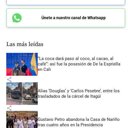
Únete a nuestro canal de Whatsapp
Las más leídas
“La coca dará paso al coco, al cacao, al
café”: así fue la posesión de De la Espriella
en Cali
share
Alias ‘Douglas’ y ‘Carlos Pesebre’, entre los
trasladados de la cárcel de Itagüí
share
Gustavo Petro abandona la Casa de Nariño
tras cuatro años en la Presidencia