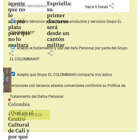
agente
Espriella:
share
hace 6 horas
que no
su
le
primer
aceptó
discurso
Acepto
términos y condiciones productos y servicios
Grupo EL
plata
será
para que
desde un
COLOMBIANO*
no lo
cantón
multara
militar
Acepto
el tratamiento y uso del dato Personal
por parte del Grupo
share
share
EL COLOMBIANO*
Acepto que Grupo EL COLOMBIANO
comparta mis datos
personales con terceros aliados comerciales
conforme su Política de
Tratamiento del Datos Personal.
Colombia
¿Qué es el
Centro
Cultural
de Cali y
por qué