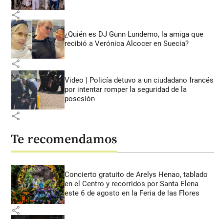
share
¿Quién es DJ Gunn Lundemo, la amiga que
recibió a Verónica Alcocer en Suecia?
share
Video | Policía detuvo a un ciudadano francés
por intentar romper la seguridad de la
posesión
share
Te recomendamos
Concierto gratuito de Arelys Henao, tablado
en el Centro y recorridos por Santa Elena
este 6 de agosto en la Feria de las Flores
share