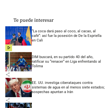
Te puede interesar
“La coca dará paso al coco, al cacao, al
café”: así fue la posesión de De la Espriella
en Cali
share
DIM buscará, en su partido 40 del año,
ratificar su “renacer” en Liga enfrentando al
Tolima
share
EE. UU. investiga ciberataques contra
sistemas de agua en al menos siete estados;
sospechas apuntan a Irán
share