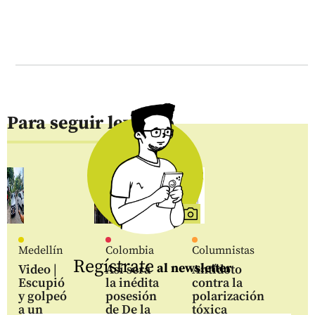
Para seguir leyendo
Medellín
Colombia
Columnistas
Regístrate
al newsletter
Video |
Así será
Antídoto
Escupió
la inédita
contra la
y golpeó
posesión
polarización
a un
de De la
tóxica