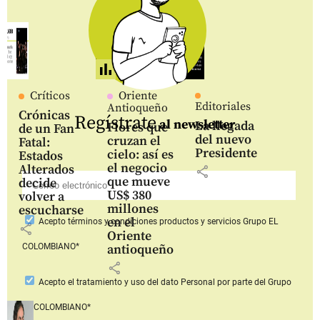
Críticos
Oriente
Editoriales
Antioqueño
Crónicas
Regístrate
al newsletter
La llegada
Flores que
de un Fan
del nuevo
cruzan el
Fatal:
Presidente
cielo: así es
Estados
el negocio
Alterados
share
que mueve
decide
US$ 380
volver a
millones
escucharse
en el
Acepto
términos y condiciones productos y servicios
Grupo EL
share
Oriente
COLOMBIANO*
antioqueño
share
Acepto
el tratamiento y uso del dato Personal
por parte del Grupo
EL COLOMBIANO*