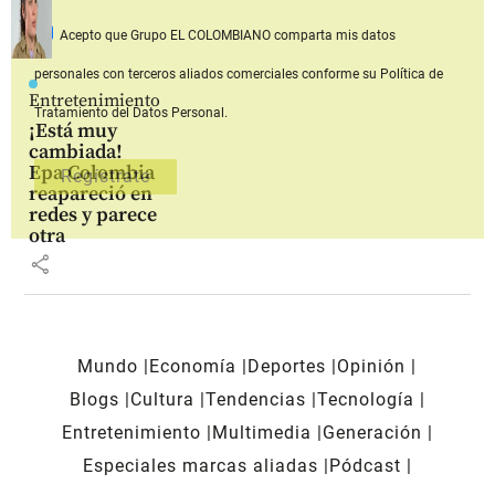
Acepto que Grupo EL COLOMBIANO
comparta mis datos
personales con terceros aliados comerciales
conforme su Política de
Entretenimiento
Tratamiento del Datos Personal.
¡Está muy
cambiada!
Epa Colombia
reapareció en
redes y parece
otra
share
Mundo
Economía
Deportes
Opinión
Blogs
Cultura
Tendencias
Tecnología
Entretenimiento
Multimedia
Generación
Especiales marcas aliadas
Pódcast