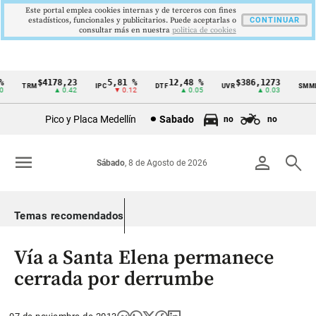
Este portal emplea cookies internas y de terceros con fines
estadísticos, funcionales y publicitarios. Puede aceptarlas o
CONTINUAR
consultar más en nuestra
politica de cookies
$4178,23
5,81 %
12,48 %
$386,1273
TRM
IPC
DTF
UVR
SMMLV
Cintillo
▲ 0.42
▼ 0.12
▲ 0.05
▲ 0.03
de
Pico y Placa Medellín
Sabado
no
no
indicadores
económicos
menu
person
search
Sábado
, 8 de Agosto de 2026
Colombia
Temas recomendados
Vía a Santa Elena permanece
cerrada por derrumbe