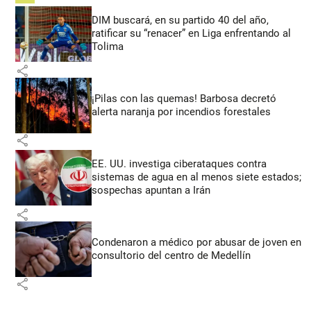
DIM buscará, en su partido 40 del año,
ratificar su “renacer” en Liga enfrentando al
Tolima
share
¡Pilas con las quemas! Barbosa decretó
alerta naranja por incendios forestales
share
EE. UU. investiga ciberataques contra
sistemas de agua en al menos siete estados;
sospechas apuntan a Irán
share
Condenaron a médico por abusar de joven en
consultorio del centro de Medellín
share