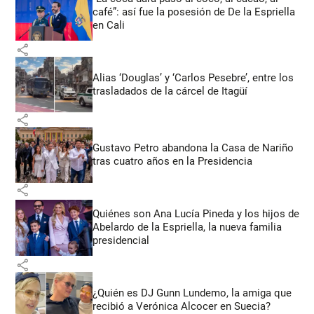
café”: así fue la posesión de De la Espriella
en Cali
share
Alias ‘Douglas’ y ‘Carlos Pesebre’, entre los
trasladados de la cárcel de Itagüí
share
Gustavo Petro abandona la Casa de Nariño
tras cuatro años en la Presidencia
share
Quiénes son Ana Lucía Pineda y los hijos de
Abelardo de la Espriella, la nueva familia
presidencial
share
¿Quién es DJ Gunn Lundemo, la amiga que
recibió a Verónica Alcocer en Suecia?