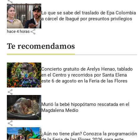
share
Lo que se sabe del traslado de Epa Colombia
a cárcel de Ibagué por presuntos privilegios
share
hace 4 horas
Te recomendamos
Concierto gratuito de Arelys Henao, tablado
en el Centro y recorridos por Santa Elena
este 6 de agosto en la Feria de las Flores
share
Murió la bebé hipopótamo rescatada en el
Magdalena Medio
share
¿Aún no tiene plan? Conozca la programación
de la Feria de las Flores 2026 para este