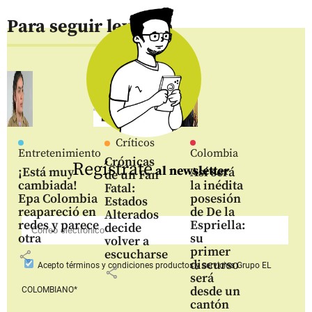
Para seguir leyendo
Críticos
Entretenimiento
Colombia
Crónicas
Regístrate
al newsletter
¡Está muy
Así será
de un Fan
cambiada!
la inédita
Fatal:
Epa Colombia
posesión
Estados
reapareció en
de De la
Alterados
redes y parece
Espriella:
decide
otra
su
volver a
primer
escucharse
share
discurso
Acepto
términos y condiciones productos y servicios
Grupo EL
share
será
desde un
COLOMBIANO*
cantón