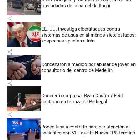
trasladados de la cárcel de Itagüí
share
EE. UU. investiga ciberataques contra
sistemas de agua en al menos siete estados;
sospechas apuntan a Irán
share
Condenaron a médico por abusar de joven en
consultorio del centro de Medellín
share
Concierto sorpresa: Ryan Castro y Feid
cantaron en terraza de Pedregal
share
Ponen lupa a contrato para dar atención a
pacientes con VIH que la Nueva EPS terminó