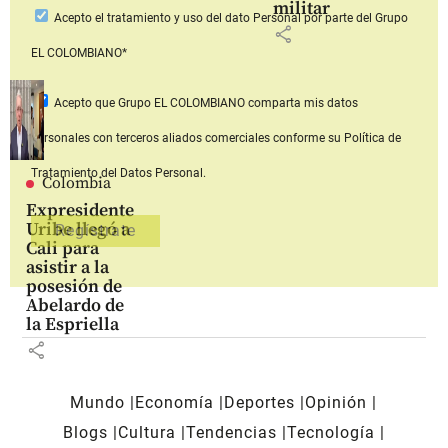
militar
Acepto
el tratamiento y uso del dato Personal
por parte del Grupo
share
EL COLOMBIANO*
Acepto que Grupo EL COLOMBIANO
comparta mis datos
personales con terceros aliados comerciales
conforme su Política de
Tratamiento del Datos Personal.
Colombia
Expresidente
Uribe llegó a
Cali para
asistir a la
posesión de
Abelardo de
la Espriella
share
Mundo
Economía
Deportes
Opinión
Blogs
Cultura
Tendencias
Tecnología