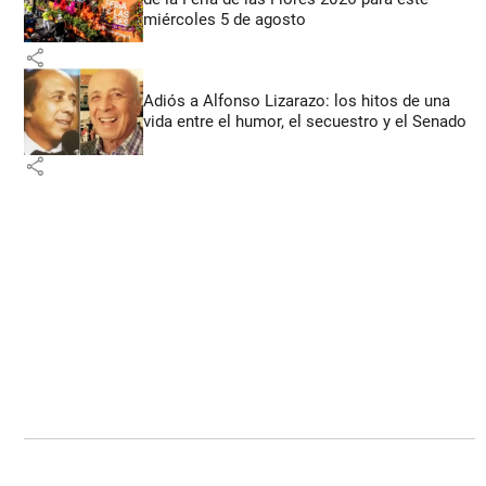
miércoles 5 de agosto
share
Adiós a Alfonso Lizarazo: los hitos de una
vida entre el humor, el secuestro y el Senado
share