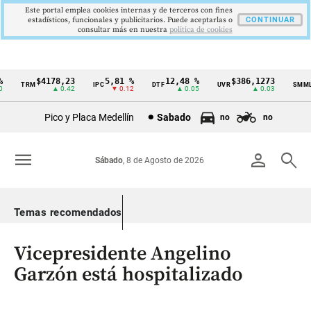
Este portal emplea cookies internas y de terceros con fines
estadísticos, funcionales y publicitarios. Puede aceptarlas o
CONTINUAR
consultar más en nuestra
politica de cookies
$4178,23
5,81 %
12,48 %
$386,1273
TRM
IPC
DTF
UVR
SMMLV
Cintillo
▲ 0.42
▼ 0.12
▲ 0.05
▲ 0.03
de
Pico y Placa Medellín
Sabado
no
no
indicadores
económicos
menu
person
search
Sábado
, 8 de Agosto de 2026
Colombia
Temas recomendados
Vicepresidente Angelino
Garzón está hospitalizado