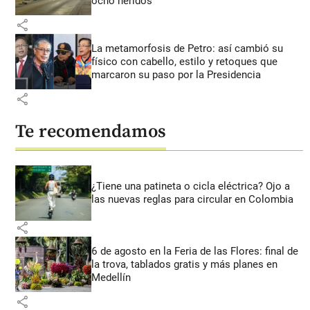
ocho heridos
share
La metamorfosis de Petro: así cambió su
físico con cabello, estilo y retoques que
marcaron su paso por la Presidencia
share
Te recomendamos
¿Tiene una patineta o cicla eléctrica? Ojo a
las nuevas reglas para circular en Colombia
share
6 de agosto en la Feria de las Flores: final de
la trova, tablados gratis y más planes en
Medellín
share