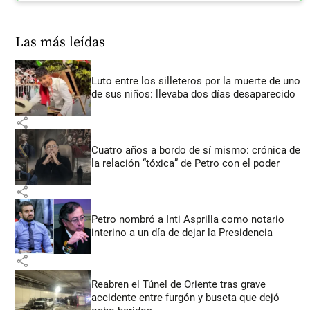
Las más leídas
Luto entre los silleteros por la muerte de uno
de sus niños: llevaba dos días desaparecido
share
Cuatro años a bordo de sí mismo: crónica de
la relación “tóxica” de Petro con el poder
share
Petro nombró a Inti Asprilla como notario
interino a un día de dejar la Presidencia
share
Reabren el Túnel de Oriente tras grave
accidente entre furgón y buseta que dejó