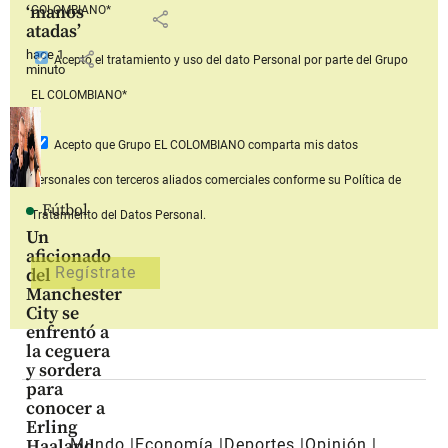
‘manos
COLOMBIANO*
share
atadas’
hace 1
share
Acepto
el tratamiento y uso del dato Personal
por parte del Grupo
minuto
EL COLOMBIANO*
Acepto que Grupo EL COLOMBIANO
comparta mis datos
personales con terceros aliados comerciales
conforme su Política de
Fútbol
Tratamiento del Datos Personal.
Un
aficionado
del
Manchester
City se
enfrentó a
la ceguera
y sordera
para
conocer a
Erling
Mundo
Economía
Deportes
Opinión
Haaland