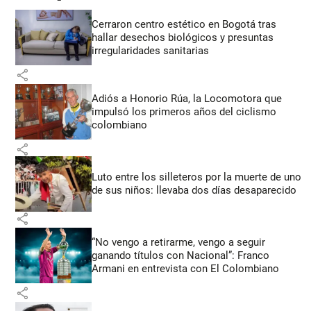
Cerraron centro estético en Bogotá tras
hallar desechos biológicos y presuntas
irregularidades sanitarias
share
Adiós a Honorio Rúa, la Locomotora que
impulsó los primeros años del ciclismo
colombiano
share
Luto entre los silleteros por la muerte de uno
de sus niños: llevaba dos días desaparecido
share
“No vengo a retirarme, vengo a seguir
ganando títulos con Nacional”: Franco
Armani en entrevista con El Colombiano
share