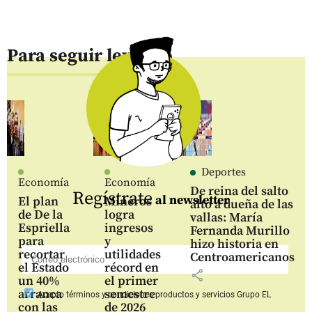
Para seguir leyendo
Deportes
Economía
Economía
De reina del salto
Regístrate
al newsletter
El plan
Mineros
alto a dueña de las
de De la
logra
vallas: María
Espriella
ingresos
Fernanda Murillo
para
y
hizo historia en
recortar
utilidades
Centroamericanos
el Estado
récord en
share
un 40%
el primer
arranca
semestre
Acepto
términos y condiciones productos y servicios
Grupo EL
con las
de 2026