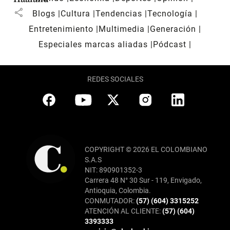
share
Blogs
Cultura
Tendencias
Tecnología
Entretenimiento
Multimedia
Generación
Especiales marcas aliadas
Pódcast
REDES SOCIALES
COPYRIGHT © 2026 EL COLOMBIANO
S.A.S
NIT: 890901352-3
Carrera 48 N° 30 Sur - 119, Envigado,
Antioquia, Colombia.
CONMUTADOR:
(57) (604) 3315252
ATENCIÓN AL CLIENTE:
(57) (604)
3393333