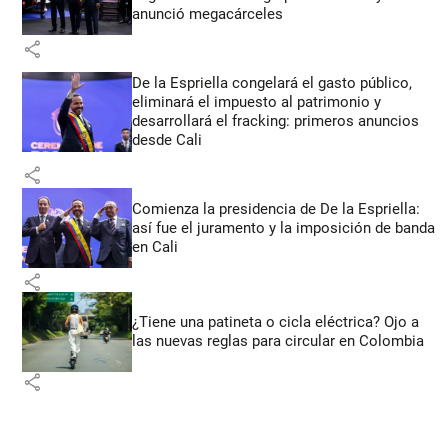
anunció megacárceles
share
De la Espriella congelará el gasto público,
eliminará el impuesto al patrimonio y
desarrollará el fracking: primeros anuncios
desde Cali
share
Comienza la presidencia de De la Espriella:
así fue el juramento y la imposición de banda
en Cali
share
¿Tiene una patineta o cicla eléctrica? Ojo a
las nuevas reglas para circular en Colombia
share