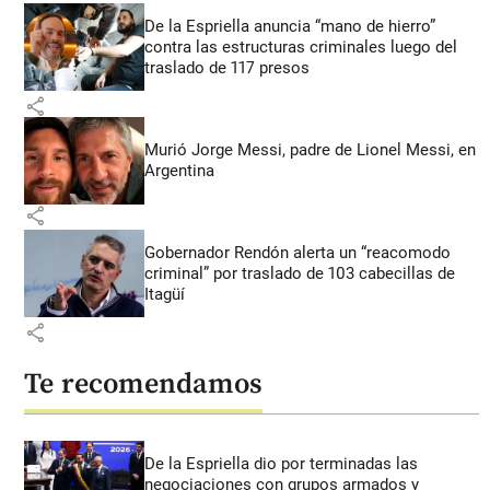
De la Espriella anuncia “mano de hierro”
contra las estructuras criminales luego del
traslado de 117 presos
share
Murió Jorge Messi, padre de Lionel Messi, en
Argentina
share
Gobernador Rendón alerta un “reacomodo
criminal” por traslado de 103 cabecillas de
Itagüí
share
Te recomendamos
De la Espriella dio por terminadas las
negociaciones con grupos armados y