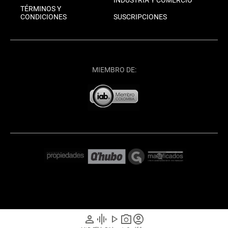
TÉRMINOS Y
CONDICIONES
SUSCRIPCIONES
MIEMBRO DE:
person
graphic_eq
play_arrow
photo_camera
account_circle