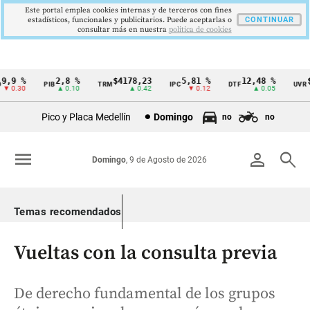
Este portal emplea cookies internas y de terceros con fines
estadísticos, funcionales y publicitarios. Puede aceptarlas o
CONTINUAR
consultar más en nuestra
politica de cookies
,9 %
2,8 %
$4178,23
5,81 %
12,48 %
$3
PIB
TRM
IPC
DTF
UVR
Cintillo
0.30
▲ 0.10
▲ 0.42
▼ 0.12
▲ 0.05
de
Pico y Placa Medellín
Domingo
no
no
indicadores
económicos
menu
person
search
Domingo
, 9 de Agosto de 2026
Colombia
Temas recomendados
Vueltas con la consulta previa
De derecho fundamental de los grupos