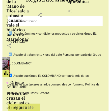
al newsletter
de la
epidémica
‘Mano de
share
Dios’ sale a
share
subasta:
¿cuánto
vale el
histórico
balón de
Acepto
términos y condiciones productos y servicios
Grupo EL
Maradona?
COLOMBIANO*
share
Acepto
el tratamiento y uso del dato Personal
por parte del Grupo
EL COLOMBIANO*
Acepto que Grupo EL COLOMBIANO
comparta mis datos
Oriente
personales con terceros aliados comerciales
conforme su Política de
Antioqueño
Flores que
Tratamiento del Datos Personal.
cruzan el
cielo: así es
el negocio