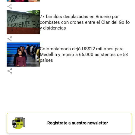
share
77 familias desplazadas en Briceño por
combates con drones entre el Clan del Golfo
y disidencias
share
Colombiamoda dejó US$22 millones para
Medellín y reunió a 65.000 asistentes de 53
países
share
Regístrate a nuestro newsletter