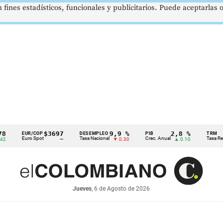
 fines estadísticos, funcionales y publicitarios. Puede aceptarlas
$3697
9,9 %
2,8 %
EUR/COP
DESEMPLEO
PIB
TRM
Euro Spot
Tasa Nacional
Crec. Anual
Tasa Rep. Mone
—
▼ 0.30
▲ 0.10
Jueves
, 6 de Agosto de 2026