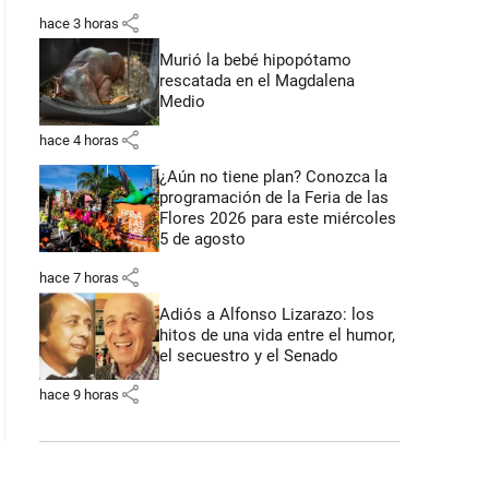
share
hace 3 horas
Murió la bebé hipopótamo
rescatada en el Magdalena
Medio
share
hace 4 horas
¿Aún no tiene plan? Conozca la
programación de la Feria de las
Flores 2026 para este miércoles
5 de agosto
share
hace 7 horas
Adiós a Alfonso Lizarazo: los
hitos de una vida entre el humor,
el secuestro y el Senado
share
hace 9 horas