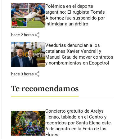
Polémica en el deporte
argentino: El rugbista Tomás
Albornoz fue suspendido por
intimidar a un árbitro
share
hace 2 horas
Veedurías denuncian a los
catalanes Xavier Vendrell y
Manuel Grau de mover contratos
y nombramientos en Ecopetrol
share
hace 3 horas
Te recomendamos
Concierto gratuito de Arelys
Henao, tablado en el Centro y
recorridos por Santa Elena este
6 de agosto en la Feria de las
Flores