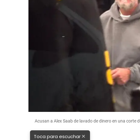
Acusan a Alex Saab de lavado de dinero en una corte 
×
Toca para escuchar