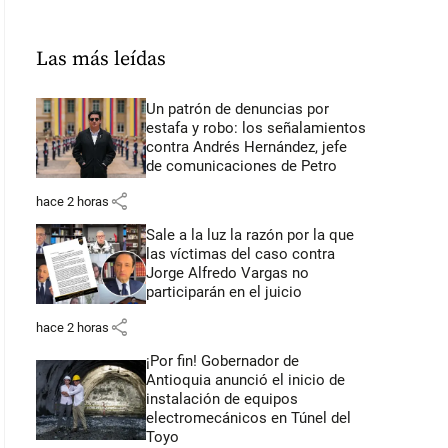
Las más leídas
Un patrón de denuncias por
estafa y robo: los señalamientos
contra Andrés Hernández, jefe
de comunicaciones de Petro
share
hace 2 horas
Sale a la luz la razón por la que
las víctimas del caso contra
Jorge Alfredo Vargas no
participarán en el juicio
share
hace 2 horas
¡Por fin! Gobernador de
Antioquia anunció el inicio de
instalación de equipos
electromecánicos en Túnel del
Toyo