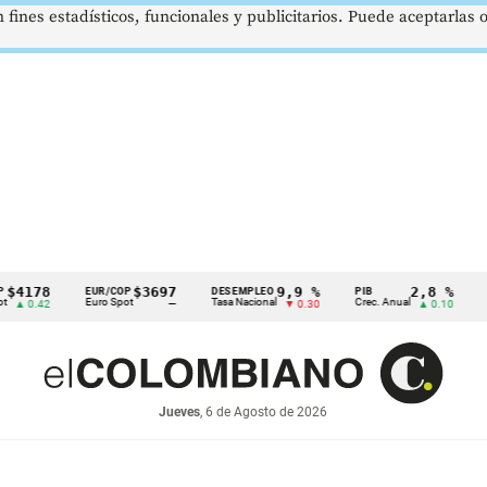
 fines estadísticos, funcionales y publicitarios. Puede aceptarlas
8
$3697
9,9 %
2,8 %
EUR/COP
DESEMPLEO
PIB
TRM
Euro Spot
Tasa Nacional
Crec. Anual
Tasa Rep
2
—
▼ 0.30
▲ 0.10
Jueves
, 6 de Agosto de 2026