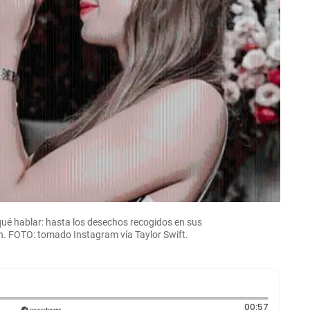
qué hablar: hasta los desechos recogidos en sus
n. FOTO: tomado Instagram vía Taylor Swift.
Duración:
00:57