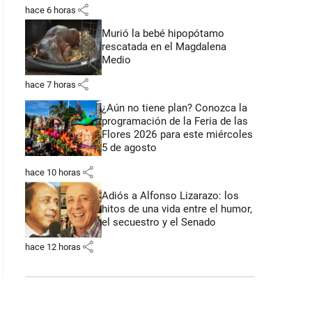
share
hace 6 horas
Murió la bebé hipopótamo
rescatada en el Magdalena
Medio
share
hace 7 horas
¿Aún no tiene plan? Conozca la
programación de la Feria de las
Flores 2026 para este miércoles
5 de agosto
share
hace 10 horas
Adiós a Alfonso Lizarazo: los
hitos de una vida entre el humor,
el secuestro y el Senado
share
hace 12 horas