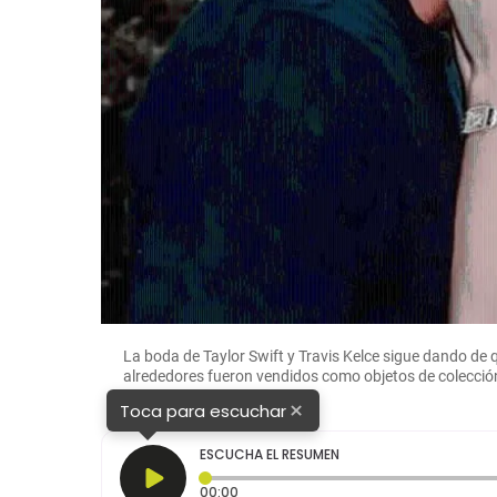
La boda de Taylor Swift y Travis Kelce sigue dando de 
alrededores fueron vendidos como objetos de colecció
×
Toca para escuchar
ESCUCHA EL RESUMEN
Tiempo transcurrido: 0 segundos
00:00