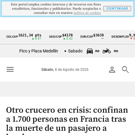
Este portal emplea cookies internas y de terceros con fines
estadísticos, funcionales y publicitarios. Puede aceptarlas o
CONTINUAR
consultar más en nuestra
politica de cookies
1621,34 pts
$4178
$3639
9,9 %
OLCAP
USD/COP
EUR/COP
DESEMPLEO
Cintillo
▲ 0.67
▲ 0.42
—
▼ 0.30
de
Pico y Placa Medellín
Sabado
no
no
indicadores
económicos
menu
person
search
Sábado
, 8 de Agosto de 2026
Colombia
Otro crucero en crisis: confinan
a 1.700 personas en Francia tras
la muerte de un pasajero a