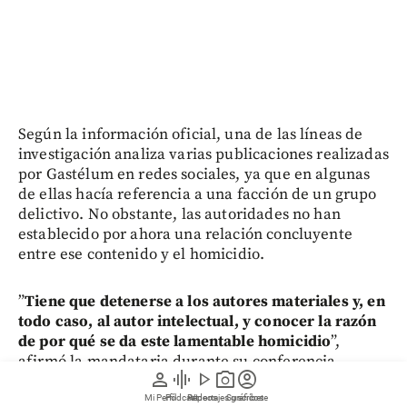
Según la información oficial, una de las líneas de
investigación analiza varias publicaciones realizadas
por Gastélum en redes sociales, ya que en algunas
de ellas hacía referencia a una facción de un grupo
delictivo. No obstante, las autoridades no han
establecido por ahora una relación concluyente
entre ese contenido y el homicidio.
”
Tiene que detenerse a los autores materiales y, en
todo caso, al autor intelectual, y conocer la razón
de por qué se da este lamentable homicidio
”,
afirmó la mandataria durante su conferencia
person
graphic_eq
play_arrow
photo_camera
account_circle
matutina.
Mi Perfil
Pódcast
Reportajes gráficos
Videos
Suscríbete