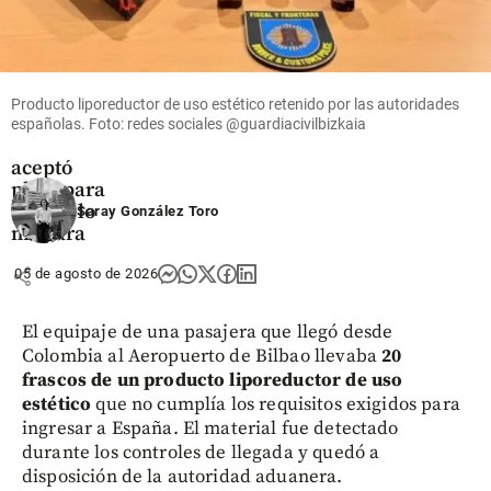
Medellín
Video |
Escupió y
golpeó a
Producto liporeductor de uso estético retenido por las autoridades
un agente
españolas. Foto: redes sociales @guardiacivilbizkaia
que no le
aceptó
plata para
que no lo
Saray González Toro
multara
share
05 de agosto de 2026
El equipaje de una pasajera que llegó desde
Colombia al Aeropuerto de Bilbao llevaba
20
frascos de un producto liporeductor de uso
estético
que no cumplía los requisitos exigidos para
ingresar a España. El material fue detectado
durante los controles de llegada y quedó a
disposición de la autoridad aduanera.