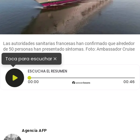
Las autoridades sanitarias francesas han confirmado que alrededor
de 50 personas han presentado síntomas. Foto: Ambassador Cruise
Line
×
Toca para escuchar
ESCUCHA EL RESUMEN
Tiempo transcurrido: 0 segundos
Du
00:00
00:46
Agencia AFP