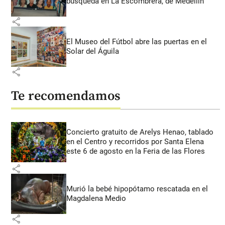
búsqueda en La Escombrera, de Medellín
share
El Museo del Fútbol abre las puertas en el
Solar del Águila
share
Te recomendamos
Concierto gratuito de Arelys Henao, tablado
en el Centro y recorridos por Santa Elena
este 6 de agosto en la Feria de las Flores
share
Murió la bebé hipopótamo rescatada en el
Magdalena Medio
share