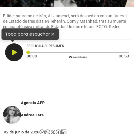
El líder supremo de Irán, Alí Jamenei, será despedido con un funeral
de Estado de tres días en Teherán, Qom y Mashhad, tras su muerte
en una ofensiva militar de Estados Unidos e Israel. FOTO: Redes
sociales.
×
Toca para escuchar
ESCUCHA EL RESUMEN
Tiempo transcurrido: 0 segundos
Du
00:00
00:53
Agencia AFP
Andrea Lara
02 de junio de 2026