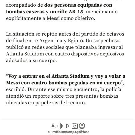
acompañado de
dos personas equipadas con
bombas caseras y un rifle AR-15
, mencionando
explícitamente a Messi como objetivo.
La situación se repitió antes del partido de octavos
de final entre Argentina y Egipto. Un sospechoso
publicó en redes sociales que planeaba ingresar al
Atlanta Stadium con cuatro dispositivos explosivos
adosados a su cuerpo.
“
Voy a entrar en el Atlanta Stadium y voy a volar a
Messi con cuatro bombas pegadas en mi cuerpo
”,
escribió. Durante ese mismo encuentro, la policía
atendió un reporte sobre tres presuntas bombas
ubicadas en papeleras del recinto.
person
graphic_eq
play_arrow
photo_camera
account_circle
Tras un rastreo con perros detectores de explosivos,
Mi Perfil
Pódcast
Reportajes gráficos
Videos
Suscríbete