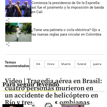
Comienza la presidencia de De la Espriella:
así fue el juramento y la imposición de banda
en Cali
share
¿Tiene una patineta o cicla eléctrica? Ojo a
las nuevas reglas para circular en Colombia
share
Temas
CIA
Crisis
Muerte
funeral
guerra
recomendados
Video | Tragedia aérea en Brasil:
Para seguir leyendo
cuatro personas murieron en
un accidente de helicóptero en
Río y tres eran colombianas