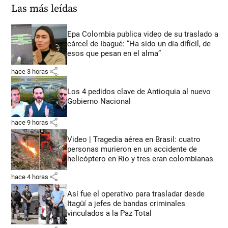
Las más leídas
Epa Colombia publica video de su traslado a
cárcel de Ibagué: “Ha sido un día difícil, de
esos que pesan en el alma”
share
hace 3 horas
Los 4 pedidos clave de Antioquia al nuevo
Gobierno Nacional
share
hace 9 horas
Video | Tragedia aérea en Brasil: cuatro
personas murieron en un accidente de
helicóptero en Río y tres eran colombianas
share
hace 4 horas
Así fue el operativo para trasladar desde
Itagüí a jefes de bandas criminales
vinculados a la Paz Total