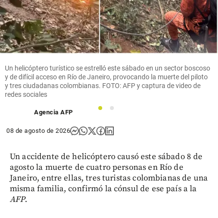
Columnistas
Uribe
tiene
razón
share
Un helicóptero turístico se estrelló este sábado en un sector boscoso
y de difícil acceso en Río de Janeiro, provocando la muerte del piloto
y tres ciudadanas colombianas. FOTO: AFP y captura de video de
redes sociales
1
2
Agencia AFP
08 de agosto de 2026
Un accidente de helicóptero causó este sábado 8 de
agosto la muerte de cuatro personas en Río de
Janeiro, entre ellas, tres turistas colombianas de una
misma familia, confirmó la cónsul de ese país a la
AFP
.