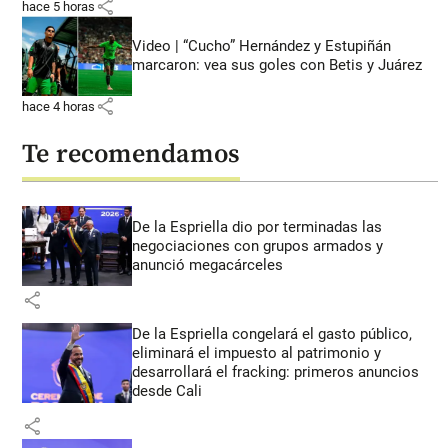
share
hace 5 horas
Video | “Cucho” Hernández y Estupiñán
marcaron: vea sus goles con Betis y Juárez
share
hace 4 horas
Te recomendamos
De la Espriella dio por terminadas las
negociaciones con grupos armados y
anunció megacárceles
share
De la Espriella congelará el gasto público,
eliminará el impuesto al patrimonio y
desarrollará el fracking: primeros anuncios
desde Cali
share