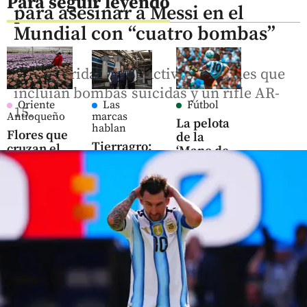
Para seguir leyendo
para asesinar a Messi en el
Mundial con “cuatro bombas”
Las autoridades desactivaron planes que
incluían bombas suicidas y un rifle AR-
Oriente
Las
Fútbol
15.
Antioqueño
marcas
La pelota
hablan
Flores que
de la
Tierragro:
cruzan el
‘Mano de
la
cielo: así
Dios’ sale a
empresa
es el
subasta:
detrás de
negocio
¿cuánto
la
que mueve
vale el
Caminata
US$ 380
histórico
Canina y
millones
balón de
de
en el
Maradona?
Mascotas
Oriente
antioqueño
share
share
share