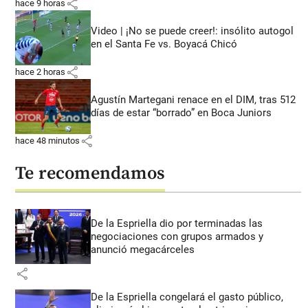
share
hace 9 horas
Video | ¡No se puede creer!: insólito autogol
en el Santa Fe vs. Boyacá Chicó
share
hace 2 horas
Agustín Martegani renace en el DIM, tras 512
días de estar “borrado” en Boca Juniors
share
hace 48 minutos
Te recomendamos
De la Espriella dio por terminadas las
negociaciones con grupos armados y
anunció megacárceles
share
De la Espriella congelará el gasto público,