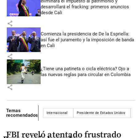
eliminará el impuesto al patrimonio y
desarrollará el fracking: primeros anuncios
desde Cali
share
Comienza la presidencia de De la Espriella:
así fue el juramento y la imposición de banda
en Cali
share
¿Tiene una patineta o cicla eléctrica? Ojo a
las nuevas reglas para circular en Colombia
share
Temas
Internacional
Presidente de Estados Unidos
Ex
recomendados
FBI reveló atentado frustrado