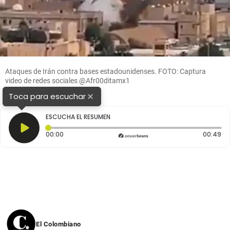
Ataques de Irán contra bases estadounidenses. FOTO: Captura
video de redes sociales @Afr00ditamx1
×
Toca para escuchar
ESCUCHA EL RESUMEN
Tiempo transcurrido: 0 segundos
Du
00:00
00:49
El Colombiano