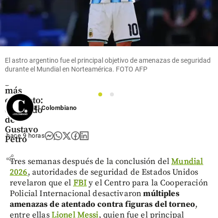
Columnistas
El astro argentino fue el principal objetivo de amenazas de seguridad
durante el Mundial en Norteamérica. FOTO AFP
El
gobierno
más
1
2
corrupto:
El Colombiano
el legado
de
Gustavo
hace 9 horas
Petro
share
Tres semanas después de la conclusión del
Mundial
2026
, autoridades de seguridad de Estados Unidos
revelaron que el
FBI
y el Centro para la Cooperación
Policial Internacional desactivaron
múltiples
amenazas de atentado contra figuras del torneo
,
entre ellas
Lionel Messi
, quien fue el principal