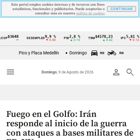
Este portal emplea cookies internas y de terceros con fines
estadísticos, funcionales y publicitarios. Puede aceptarlas o
CONTINUAR
consultar más en nuestra
politica de cookies
3648
9,9 %
2,8 %
$4178,23
5,81 %
DESEMPLEO
PIB
TRM
IPC
DT
Cintillo
—
▼ 0.30
▲ 0.10
▲ 0.42
▼ 0.12
de
Pico y Placa Medellín
Domingo
no
no
indicadores
económicos
menu
person
search
Domingo
, 9 de Agosto de 2026
Colombia
Fuego en el Golfo: Irán
responde al inicio de la guerra
con ataques a bases militares de