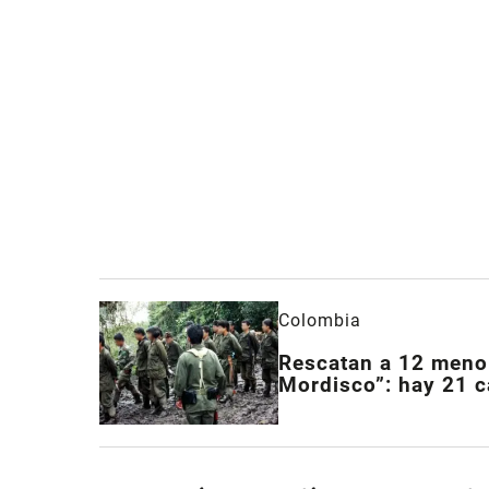
Colombia
Rescatan a 12 menor
Mordisco”: hay 21 