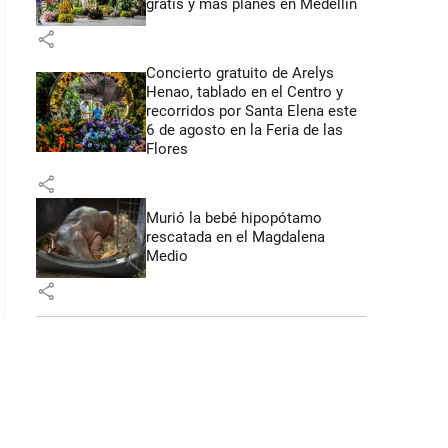
gratis y más planes en Medellín
share
Concierto gratuito de Arelys
Henao, tablado en el Centro y
recorridos por Santa Elena este
6 de agosto en la Feria de las
Flores
share
Murió la bebé hipopótamo
rescatada en el Magdalena
Medio
share