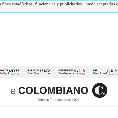
 fines estadísticos, funcionales y publicitarios. Puede aceptarlas
4178
$3672
9,9 %
2,8 %
EUR/COP
DESEMPLEO
PIB
TR
Euro Spot
Tasa Nacional
Crec. Anual
Tas
▲ 0.42
—
▼ 0.30
▲ 0.10
Viernes
, 7 de Agosto de 2026