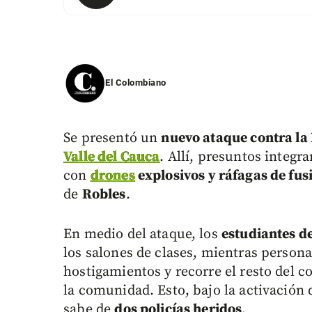
El Colombiano
Se presentó un
nuevo ataque contra la
Valle del Cauca
. Allí, presuntos integr
con
drones
explosivos y ráfagas de fusi
de
Robles
.
En medio del ataque, los
estudiantes d
los salones de clases, mientras personal
hostigamientos y recorre el resto del c
la comunidad. Esto, bajo la activación 
sabe de
dos policías heridos
.