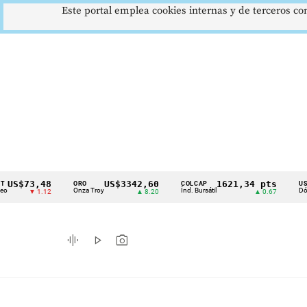
Este portal emplea cookies internas y de terceros con
3,48
US$3342,60
1621,34 pts
$
ORO
COLCAP
USD/COP
Cintillo
Onza Troy
Índ. Bursátil
Dólar Spot
▼ 1.12
▲ 8.20
▲ 0.67
de
indicadores
graphic_eq
play_arrow
photo_camera
económicos
Colombia