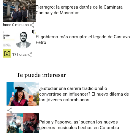
Tierragro: la empresa detrás de la Caminata
Canina y de Mascotas
share
hace 0 minutos
El gobierno más corrupto: el legado de Gustavo
Petro
share
hace 17 horas
Te puede interesar
¿Estudiar una carrera tradicional o
convertirse en influencer? El nuevo dilema de
los jóvenes colombianos
share
Paipa y Pasonva, así suenan los nuevos
géneros musicales hechos en Colombia