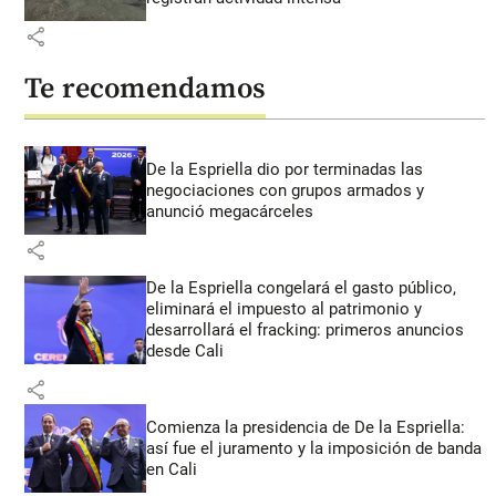
share
Te recomendamos
De la Espriella dio por terminadas las
negociaciones con grupos armados y
anunció megacárceles
share
De la Espriella congelará el gasto público,
eliminará el impuesto al patrimonio y
desarrollará el fracking: primeros anuncios
desde Cali
share
Comienza la presidencia de De la Espriella:
así fue el juramento y la imposición de banda
en Cali