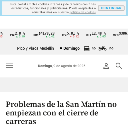
Este portal emplea cookies internas y de terceros con fines
estadísticos, funcionales y publicitarios. Puede aceptarlas o
CONTINUAR
consultar más en nuestra
politica de cookies
2,8 %
$4178,23
5,81 %
12,48 %
$386,12
PIB
TRM
IPC
DTF
UVR
Cintillo
▲ 0.10
▲ 0.42
▼ 0.12
▲ 0.05
▲ 0.
de
Pico y Placa Medellín
Domingo
no
no
indicadores
económicos
menu
person
search
Domingo
, 9 de Agosto de 2026
Colombia
Problemas de la San Martín no
empiezan con el cierre de
carreras