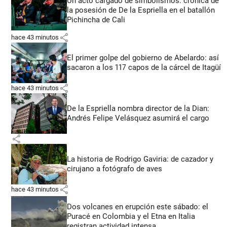
Un acto cargado de simbolismos: crónica de
la posesión de De la Espriella en el batallón
Pichincha de Cali
share
hace 43 minutos
El primer golpe del gobierno de Abelardo: así
sacaron a los 117 capos de la cárcel de Itagüí
share
hace 43 minutos
De la Espriella nombra director de la Dian:
Andrés Felipe Velásquez asumirá el cargo
share
La historia de Rodrigo Gaviria: de cazador y
cirujano a fotógrafo de aves
share
hace 43 minutos
Dos volcanes en erupción este sábado: el
Puracé en Colombia y el Etna en Italia
registran actividad intensa