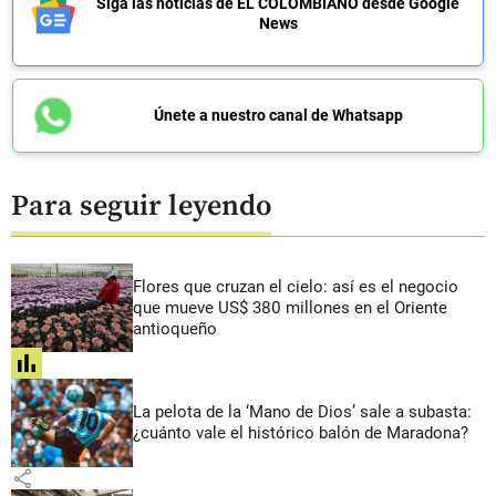
Siga las noticias de EL COLOMBIANO desde Google
News
Únete a nuestro canal de Whatsapp
Para seguir leyendo
Flores que cruzan el cielo: así es el negocio
que mueve US$ 380 millones en el Oriente
antioqueño
share
La pelota de la ‘Mano de Dios’ sale a subasta:
¿cuánto vale el histórico balón de Maradona?
share