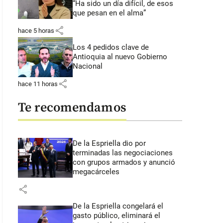
“Ha sido un día difícil, de esos
que pesan en el alma”
share
hace 5 horas
Los 4 pedidos clave de
Antioquia al nuevo Gobierno
Nacional
share
hace 11 horas
Te recomendamos
De la Espriella dio por
terminadas las negociaciones
con grupos armados y anunció
megacárceles
share
De la Espriella congelará el
gasto público, eliminará el