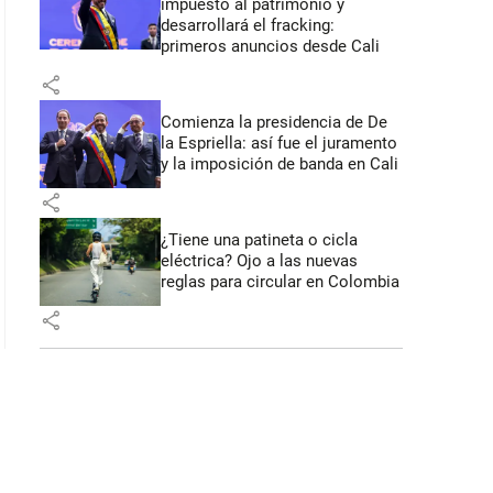
impuesto al patrimonio y
desarrollará el fracking:
47 segundos
primeros anuncios desde Cali
share
Comienza la presidencia de De
la Espriella: así fue el juramento
y la imposición de banda en Cali
share
¿Tiene una patineta o cicla
eléctrica? Ojo a las nuevas
reglas para circular en Colombia
share