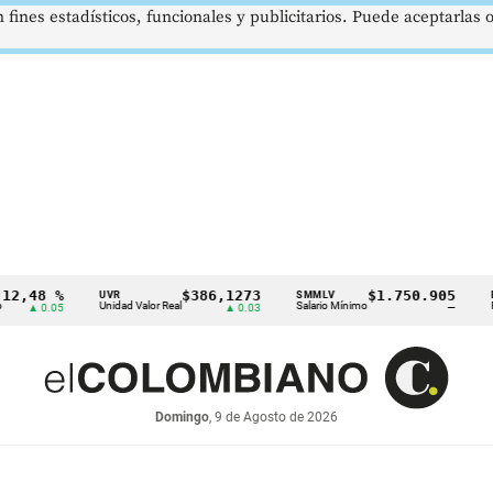
 fines estadísticos, funcionales y publicitarios. Puede aceptarlas
 %
$386,1273
$1.750.905
U
UVR
SMMLV
BRENT
Unidad Valor Real
Salario Mínimo
Petróleo
.05
▲ 0.03
—
Domingo
, 9 de Agosto de 2026